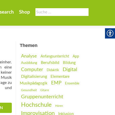
Suche
search
Shop
nach:
Themen
Analyse
Anfangsunterricht
App
einher.
Berufsbild
Bildung
Ausbildung
n eine
Digital
Computer
Didaktik
 keiner
Digitalisierung
Elementare
 Musik
rage zu
EMP
Musikpädagogik
Ensemble
e und
Gesundheit
Gitarre
Gruppenunterricht
Hochschule
Hören
EN
Improvisation
Inklusion