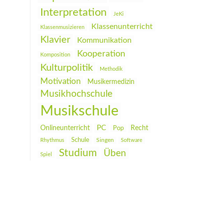
Interpretation
JeKi
Klassenunterricht
Klassenmusizieren
Klavier
Kommunikation
Kooperation
Komposition
Kulturpolitik
Methodik
Motivation
Musikermedizin
Musikhochschule
Musikschule
PC
Onlineunterricht
Recht
Pop
Schule
Rhythmus
Singen
Software
Studium
Üben
Spiel