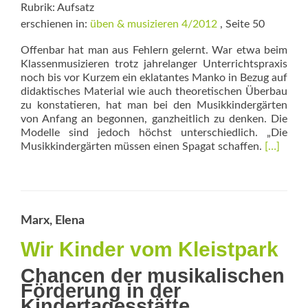
Rubrik: Aufsatz
erschienen in:
üben & musizieren 4/2012
, Seite 50
Offenbar hat man aus Fehlern gelernt. War etwa beim
Klassenmusizieren trotz jahrelanger Unterrichtspraxis
noch bis vor Kurzem ein eklatantes Manko in Bezug auf
didaktisches Material wie auch theoretischen Überbau
zu konstatieren, hat man bei den Musikkindergärten
von Anfang an begonnen, ganzheitlich zu denken. Die
Modelle sind jedoch höchst unterschiedlich. „Die
Read
Musikkindergärten müssen einen Spagat schaffen.
[…]
more
about
Musikali
Hineinfi
in
Marx, Elena
den
Alltag
Wir Kinder vom Kleistpark
Chancen der musikalischen
Förderung in der
Kindertagesstätte