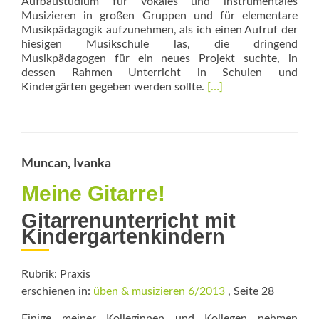
Aufbaustudium für vokales und instrumentales
Musizieren in großen Gruppen und für elementare
Musikpädagogik aufzunehmen, als ich einen Aufruf der
hiesigen Musikschule las, die dringend
Musikpädagogen für ein neues Projekt suchte, in
dessen Rahmen Unterricht in Schulen und
Read
Kindergärten gegeben werden sollte.
[…]
more
about
Erfolgsgeschichte
Muncan, Ivanka
Meine Gitarre!
Gitarrenunterricht mit
Kindergartenkindern
Rubrik: Praxis
erschienen in:
üben & musizieren 6/2013
, Seite 28
Einige meiner Kolleginnen und Kollegen nehmen