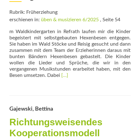
Rubrik: Früherziehung
erschienen in:
üben & musizieren 6/2025
, Seite 54
m Waldkindergarten in Refrath laufen mir die Kinder
begeistert mit selbstgebauten Hexenbesen entgegen.
Sie haben im Wald Stöcke und Reisig gesucht und dann
zusammen mit dem Team der Erzieherinnen daraus mit
bunten Bändern Hexenbesen gebastelt. Die Kinder
wollen die Lieder und Sprüche, die wir in den
vergangenen Musikstunden erarbeitet haben, mit den
Read
Besen umsetzen. Dabei
[…]
more
about
Nachhaltige
Kooperation
Gajewski, Bettina
Richtungsweisendes
Kooperationsmodell