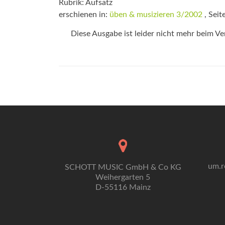
Rubrik: Aufsatz
erschienen in:
üben & musizieren 3/2002
, Seit
Diese Ausgabe ist leider nicht mehr beim Verl
um.r
SCHOTT MUSIC GmbH & Co KG
Weihergarten 5
D-55116 Mainz