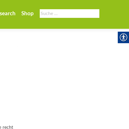
Suche
search
Shop
nach:
e recht