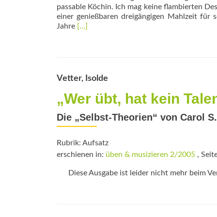
passable Köchin. Ich mag keine flambierten Des
einer genießbaren dreigän­gigen Mahlzeit für 
Read
Jahre
[…]
more
about
Kochen
nach
Rezept?
Vetter, Isolde
„Wer übt, hat kein Tale
Die „Selbst-Theorien“ von Carol S
Rubrik: Aufsatz
erschienen in:
üben & musizieren 2/2005
, Seit
Diese Ausgabe ist leider nicht mehr beim Verl