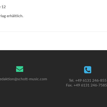
e 12
ag erhältlich.
edaktion@schott-music.com
Tel. +49 6131 246-855
Fax. +49 6131 246-758