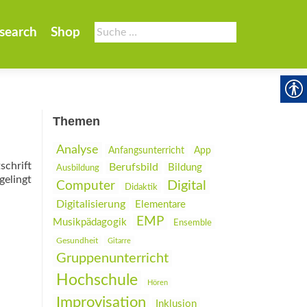
Suche
search
Shop
nach:
Themen
Analyse
Anfangsunterricht
App
chrift
Berufsbild
Bildung
Ausbildung
elingt
Digital
Computer
Didaktik
Digitalisierung
Elementare
EMP
Musikpädagogik
Ensemble
Gesundheit
Gitarre
Gruppenunterricht
Hochschule
Hören
Improvisation
Inklusion