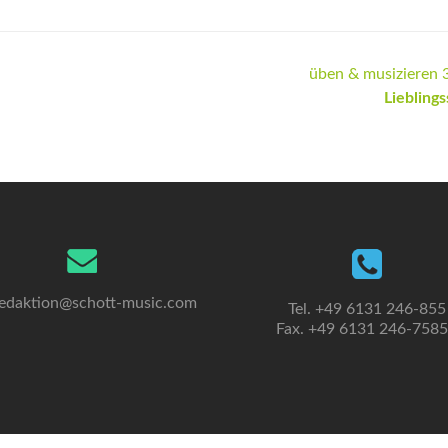
üben & musizieren 
Liebling
edaktion@schott-music.com
Tel. +49 6131 246-855
Fax. +49 6131 246-758