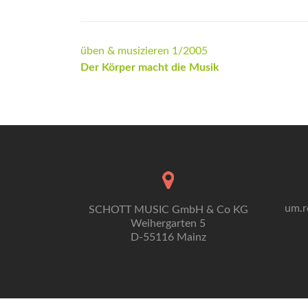
Beitrags-
üben & musizieren 1/2005
Der Körper macht die Musik
Navigation
um.r
SCHOTT MUSIC GmbH & Co KG
Weihergarten 5
D-55116 Mainz