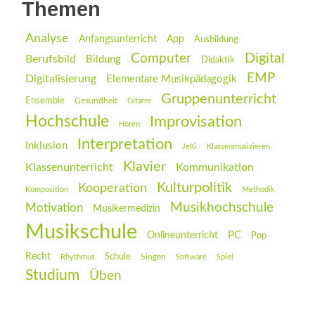
Themen
Analyse
Anfangsunterricht
App
Ausbildung
Digital
Computer
Berufsbild
Bildung
Didaktik
EMP
Digitalisierung
Elementare Musikpädagogik
Gruppenunterricht
Ensemble
Gesundheit
Gitarre
Hochschule
Improvisation
Hören
Interpretation
Inklusion
JeKi
Klassenmusizieren
Klavier
Klassenunterricht
Kommunikation
Kulturpolitik
Kooperation
Komposition
Methodik
Musikhochschule
Motivation
Musikermedizin
Musikschule
PC
Onlineunterricht
Pop
Recht
Schule
Rhythmus
Singen
Software
Spiel
Studium
Üben