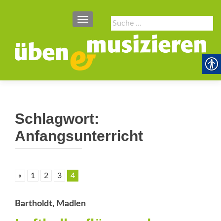
SCHALTE NAVIGATION
Suche
nach:
Schlagwort:
Anfangsunterricht
«
1
2
3
4
Bartholdt, Madlen