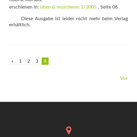
erschienen in:
üben & musizieren 1/2005
, Seite 06
Diese Ausgabe ist leider nicht mehr beim Verlag
erhältlich.
«
1
2
3
4
Beitrags-
Vor
Navigation