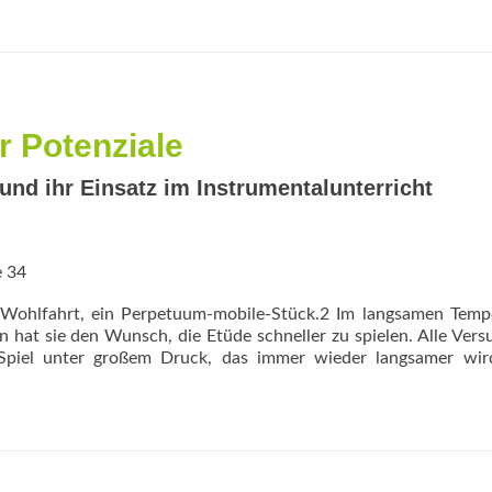
m
a
A
a
S
d
L
 Potenziale
und ihr Einsatz im ­Instrumentalunterricht
e 34
z Wohlfahrt, ein Perpetuum-mobile-Stück.2 Im langsamen Temp
n hat sie den Wunsch, die Etüde schneller zu spielen. Alle Vers
 Spiel unter großem Druck, das immer wieder langsamer wir