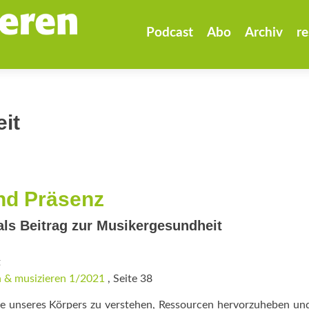
Zum
Inhalt
Podcast
Abo
Archiv
re
springen
it
nd Präsenz
ls Beitrag zur Musikergesundheit
t
 & musizieren 1/2021
, Seite 38
he unseres Körpers zu verstehen, Ressourcen hervorzuheben und