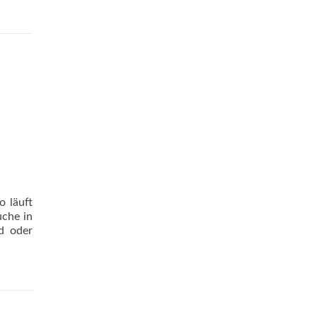
ore
bout
tem
ls
piegel
es
ebens
o läuft
uche in
d oder