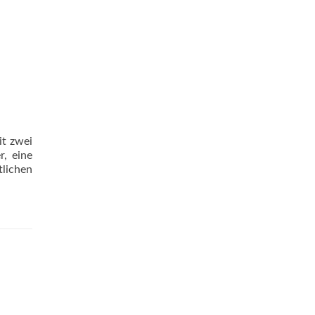
it zwei
r, eine
tlichen