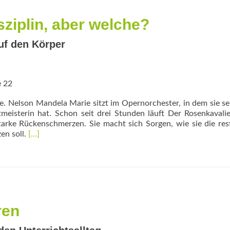
sziplin, aber welche?
uf den Körper
e 22
e. Nelson Mandela Marie sitzt im Opernorchester, in dem sie se
rtmeisterin hat. Schon seit drei Stunden läuft Der Rosenkavalie
rke Rückenschmerzen. Sie macht sich Sorgen, wie sie die res
Read
en soll.
[…]
more
about
Ein
Musiker
braucht
Disziplin,
aber
ren
welche?