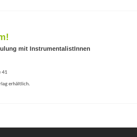
m!
lung mit InstrumentalistInnen
e 41
ag erhältlich.