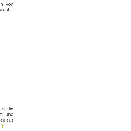
en von
steht –
ist die
om und
en aus
ead
…]