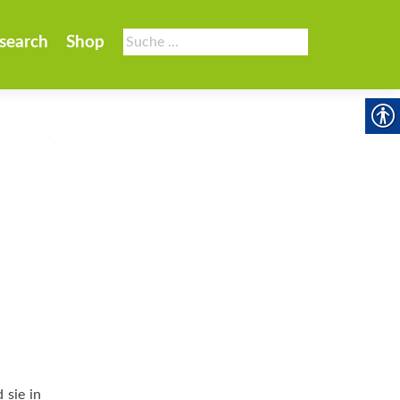
Suche
search
Shop
nach:
 sie in