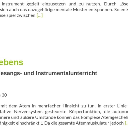
 Instrument gezielt einzusetzen und zu nutzen. Durch Lös
sich auch das dazugehörige mentale Muster entspannen. So ent
Read
hselspiel zwischen
[…]
more
about
Körper
und
Präsenz
Lebens
sangs- und ­Instrumentalunterricht
e 30
t dem Atem in mehrfacher Hinsicht zu tun. In erster Linie 
tative Nerven­system gesteuerte Körperfunktion, die auton
 innere und äußere Umstände können das komplexe Atemgescheh
R
fähigkeit einschränkt.1 Da die gesamte Atemmuskulatur jedoch
[