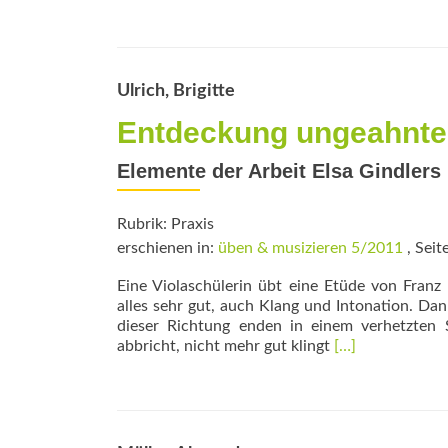
Ulrich, Brigitte
Entdeckung ungeahnter
Elemente der Arbeit Elsa Gindlers 
Rubrik: Praxis
erschienen in:
üben & musizieren 5/2011
, Seit
Eine Violaschülerin übt eine Etüde von Fran
alles sehr gut, auch Klang und Intonation. Dan
dieser Richtung enden in einem verhetzten
Read
abbricht, nicht mehr gut klingt
[…]
more
about
Entdeckung
ungeahnter
Potenziale