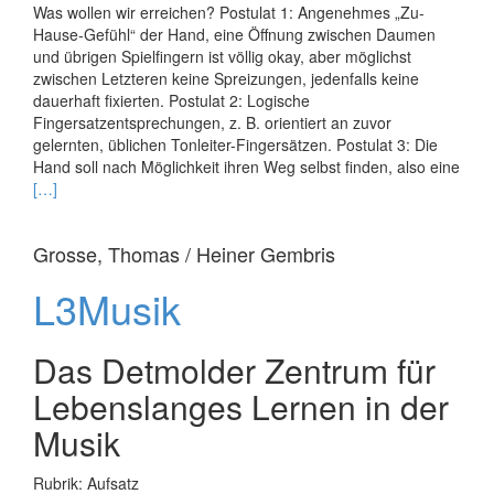
Gesellschaft
Was wollen wir erreichen? Postulat 1: Angenehmes „Zu-
als
Hause-Gefühl“ der Hand, eine Öffnung zwischen Daumen
Aufgabenfeld
und übrigen Spielfingern ist völlig okay, aber möglichst
und
zwischen Letzteren keine Spreizungen, jedenfalls keine
Bildungsmission
dauerhaft fixierten. Postulat 2: Logische
von
Fingersatzentsprechungen, z. B. orientiert an zuvor
Musikhochschulen
gelernten, üblichen Tonleiter-Fingersätzen. Postulat 3: Die
Hand soll nach Möglichkeit ihren Weg selbst finden, also eine
Read
[…]
more
about
Grosse, Thomas / Heiner Gembris
Entwicklungsoffen
L3Musik
Das Detmolder Zentrum für
Lebenslanges Lernen in der
Musik
Rubrik: Aufsatz