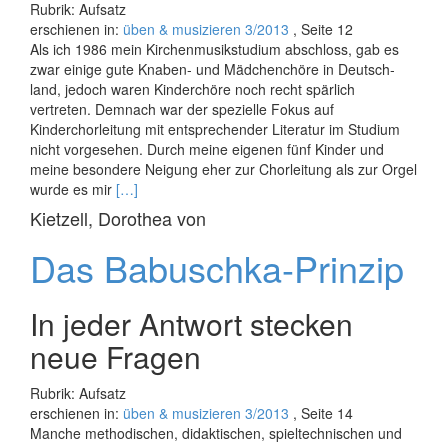
Rubrik: Aufsatz
erschienen in:
üben & musizieren 3/2013
, Seite 12
Als ich 1986 mein Kirchenmusikstudium abschloss, gab es
zwar einige gute Knaben- und Mädchenchöre in Deutsch­
land, jedoch waren Kinderchöre noch recht spärlich
vertreten. Demnach war der spezielle Fokus auf
Kinderchorleitung mit entsprechender Literatur im Studium
nicht vorgesehen. Durch meine eigenen fünf Kinder und
meine besondere Neigung eher zur Chorleitung als zur Orgel
Read
wurde es mir
[…]
more
Kietzell, Dorothea von
about
Kraftfutter
Das Babuschka-Prinzip
In jeder Antwort stecken
neue Fragen
Rubrik: Aufsatz
erschienen in:
üben & musizieren 3/2013
, Seite 14
Manche methodischen, didaktischen, spieltechnischen und