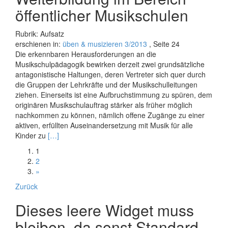
öffentlicher Musikschulen
Rubrik: Aufsatz
erschienen in:
üben & musizieren 3/2013
, Seite 24
Die erkennbaren Herausforderungen an die
Musikschulpädagogik bewirken derzeit zwei grundsätzliche
antagonistische Haltungen, deren Vertreter sich quer durch
die Gruppen der Lehrkräfte und der Musikschulleitungen
ziehen. Einerseits ist eine Aufbruchstimmung zu spüren, dem
originären Musikschulauftrag stärker als früher möglich
nachkommen zu können, nämlich offene Zugänge zu einer
aktiven, erfüllten Auseinandersetzung mit Musik für alle
Read
Kinder zu
[…]
more
1
about
2
Power
»
to
Beitrags-
the
Zurück
music
Navigation
Dieses leere Widget muss
teaching
bleiben, da sonst Standard-