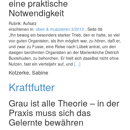
eine ­praktische
Notwendigkeit
Rubrik: Aufsatz
erschienen in:
üben & musizieren 3/2013
, Seite 06
„Ihn bewog ein besonders starker Trieb, den er hatte, so viel
von guten Organisten, als ihm möglich war, zu hören, daß er,
und zwar zu Fusse, eine Reise nach Lübek antrat, um den
dasigen berühmten Organisten an der Marienkirche Dietrich
Buxtehuden, zu behorchen. Er hielt sich daselbst nicht ohne
Read
Nutzen, fast ein vierteljahr auf, und
[…]
more
Kotzerke, Sabine
about
Weiter
Kraftfutter
lernen!
Grau ist alle Theorie – in der
Praxis muss sich das
Gelernte bewähren