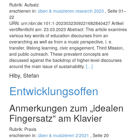
Rubrik: Aufsatz
erschienen in:
üben & musizieren.research 2023
, Seite 01–
22
URN: urn:nbn:de:101:1-2023032309221682840427 Artikel
veröffentlicht am: 23.03.2023 Abstract: This article examines
various key words of education discourses from an
overarching as well as from a music perspective, i. e.
transfer, lifelong learning, civic engagement, Third Mission,
and public outreach. These prevalent concepts are
discussed against the backdrop of higher-level discourses
Read
around the main issue of sustainability.
[…]
more
Hiby, Stefan
about
Raus
Entwicklungsoffen
aus
dem
Elfenbeinturm!
Anmerkungen zum „idealen
–
Fingersatz“ am Klavier
Gestaltung
von
Kultur
Rubrik: Praxis
und
erschienen in:
üben & musizieren 2/2021
, Seite 20