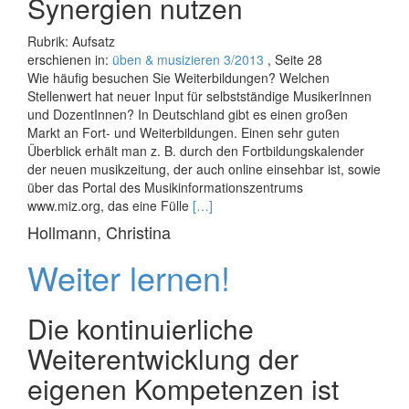
Synergien nutzen
Rubrik: Aufsatz
erschienen in:
üben & musizieren 3/2013
, Seite 28
Wie häufig besuchen Sie Weiterbildungen? Welchen
Stellenwert hat neuer Input für selbstständige MusikerInnen
und DozentInnen? In Deutschland gibt es einen großen
Markt an Fort- und Weiterbildungen. Einen sehr guten
Überblick erhält man z. B. durch den Fortbildungskalender
der neuen musikzeitung, der auch online einsehbar ist, sowie
über das Portal des Musikinformationszent­rums
Read
www.miz.org, das eine Fülle
[…]
more
Hollmann, Christina
about
Das
Weiter lernen!
Feuer
bewahren
Die kontinuierliche
Weiterentwicklung der
eigenen Kompetenzen ist