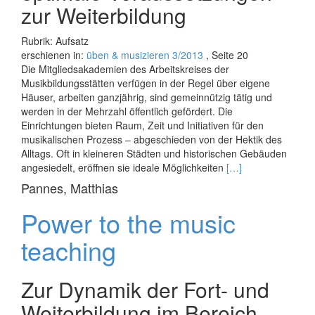
zur Weiterbildung
Rubrik: Aufsatz
erschienen in:
üben & musizieren 3/2013
, Seite 20
Die Mitgliedsakademien des Arbeitskreises der
Musikbildungsstätten verfügen in der Regel über eigene
Häuser, arbeiten ganzjährig, sind gemeinnützig tätig und
werden in der Mehrzahl öffentlich gefördert. Die
Einrichtungen bieten Raum, Zeit und Initiativen für den
musikalischen Prozess – abgeschieden von der Hektik des
Alltags. Oft in kleineren Städten und historischen Gebäuden
Read
angesiedelt, eröffnen sie ideale Möglichkeiten
[…]
more
Pannes, Matthias
about
Raum
Power to the music
und
Zeit
teaching
Zur Dynamik der Fort- und
Weiterbildung im Bereich