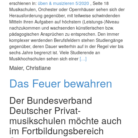
erschienen in:
üben & musizieren 5/2020
, Seite 18
Musikschulen, Orchester oder Opernhäuser sehen sich der
Herausforderung gegenüber, mit teilweise schwindenden
Mitteln ihren Aufgaben auf höchstem (Leistungs-)­Niveau
nachzukommen und wachsenden künstle­rischen bzw.
pädagogischen Ansprüchen zu entsprechen. Den immer
komplexer werdenden Berufsfeldern stehen Studiengänge
gegenüber, deren Dauer weiterhin auf in der Regel vier bis
sechs Jahre begrenzt ist. Viele Studierende an
Read
Musikhochschulen sehen sich einer
[…]
more
Maier, Christiane
about
L3Musik
Das Feuer bewahren
Der Bundesverband
Deutscher Privat­
musikschulen möchte auch
im Fortbildungsbereich