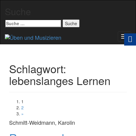
Suche
Suche
nach:
Schal
Navig
Schlagwort:
lebenslanges Lernen
1
2
»
Schmitt-Weidmann, Karolin