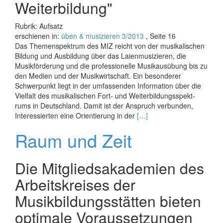
Weiterbildung"
Rubrik: Aufsatz
erschienen in:
üben & musizieren 3/2013
, Seite 16
Das Themenspektrum des MIZ reicht von der musikalischen
Bildung und Ausbildung über das Laienmusizieren, die
Musikförderung und die professionelle Musikausübung bis zu
den Medien und der Musikwirtschaft. Ein besonderer
Schwerpunkt liegt in der umfassenden Information über die
Vielfalt des musikalischen Fort- und Weiterbildungsspekt­
rums in Deutschland. Damit ist der Anspruch verbunden,
Read
Interessierten eine Orientierung in der
[…]
more
Raum und Zeit
about
Navi
im
Die Mitgliedsakademien des
Bil­
dungs­
Arbeitskreises der
dschungel
Musikbildungs­stätten bieten
optimale Voraussetzungen