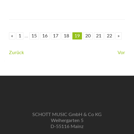
«
1
...
15
16
17
18
19
20
21
22
»
Beitrags-
Zurück
Vor
Navigation
SCHOTT MUSIC GmbH & Co KG
Weihergarten 5
D-55116 Mainz