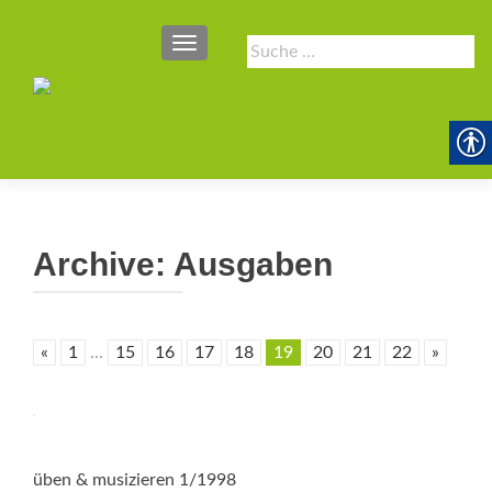
SCHALTE NAVIGATION
Suche
nach:
Archive:
Ausgaben
«
1
...
15
16
17
18
19
20
21
22
»
üben & musizieren 1/1998