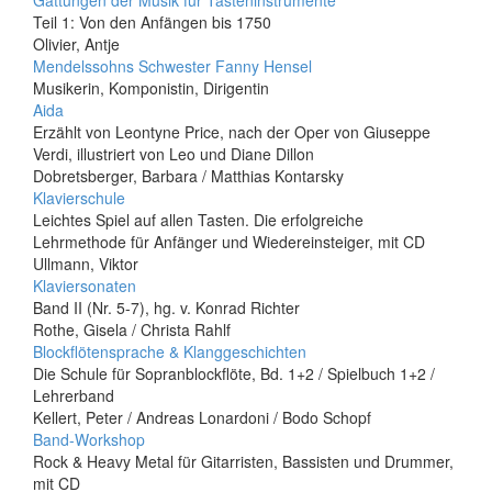
Gattungen der Musik für Tasteninstrumente
Teil 1: Von den Anfängen bis 1750
Olivier, Antje
Mendelssohns Schwester Fanny Hensel
Musikerin, Komponistin, Dirigentin
Aida
Erzählt von Leontyne Price, nach der Oper von Giuseppe
Verdi, illustriert von Leo und Diane Dillon
Dobretsberger, Barbara / Matthias Kontarsky
Klavierschule
Leichtes Spiel auf allen Tasten. Die erfolgreiche
Lehrmethode für Anfänger und Wiedereinsteiger, mit CD
Ullmann, Viktor
Klaviersonaten
Band II (Nr. 5-7), hg. v. Konrad Richter
Rothe, Gisela / Christa Rahlf
Blockflötensprache & Klanggeschichten
Die Schule für Sopranblockflöte, Bd. 1+2 / Spielbuch 1+2 /
Lehrerband
Kellert, Peter / Andreas Lonardoni / Bodo Schopf
Band-Workshop
Rock & Heavy Metal für Gitarristen, Bassisten und Drummer,
mit CD