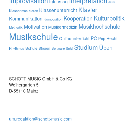
Improvisation
Interpretation
Inklusion
JeKi
Klavier
Klassenunterricht
Klassenmusizieren
Kulturpolitik
Kooperation
Kommunikation
Komposition
Musikhochschule
Motivation
Musikermedizin
Methodik
Musikschule
PC
Onlineunterricht
Recht
Pop
Studium
Üben
Schule
Rhythmus
Singen
Software
Spiel
SCHOTT MUSIC GmbH & Co KG
Weihergarten 5
D-55116 Mainz
um.redaktion@schott-music.com