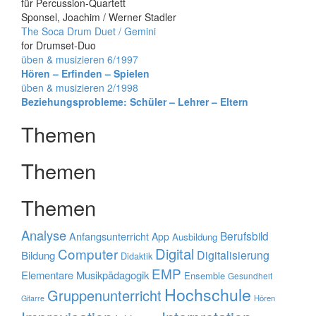
für Percussion-Quartett
Sponsel, Joachim / Werner Stadler
The Soca Drum Duet / Gemini
for Drumset-Duo
Beitrags-
üben & musizieren 6/1997
Hören – Erfinden – Spielen
Navigation
üben & musizieren 2/1998
Beziehungs­probleme: Schüler – Lehrer – Eltern
Themen
Themen
Themen
Analyse
Berufsbild
Anfangsunterricht
App
Ausbildung
Digital
Computer
Digitalisierung
Bildung
Didaktik
EMP
Elementare Musikpädagogik
Ensemble
Gesundheit
Hochschule
Gruppenunterricht
Hören
Gitarre