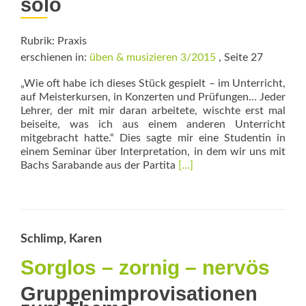
solo
Rubrik: Praxis
erschienen in:
üben & musizieren 3/2015
, Seite 27
„Wie oft habe ich dieses Stück gespielt – im Unterricht,
auf Meisterkursen, in Konzerten und Prüfungen… Jeder
Lehrer, der mit mir daran arbeitete, wischte erst mal
beiseite, was ich aus einem anderen Unterricht
mitgebracht hatte.“ Dies sagte mir eine Studentin in
einem Seminar über Interpretation, in dem wir uns mit
Read
Bachs Sarabande aus der Partita
[…]
more
about
„Ehrsucht“
und
„mässige
Schlimp, Karen
Lustigkeit“
Sorglos – zornig – nervös
Gruppenimprovisationen