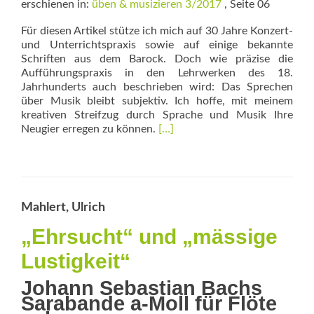
erschienen in:
üben & musizieren 3/2017
, Seite 06
Für diesen Artikel stütze ich mich auf 30 Jahre Konzert-
und Unterrichtspraxis sowie auf einige bekannte
Schriften aus dem Barock. Doch wie präzise die
Aufführungspraxis in den Lehrwerken des 18.
Jahrhunderts auch beschrieben wird: Das Sprechen
über Musik bleibt subjektiv. Ich hoffe, mit meinem
kreativen Streifzug durch Sprache und Musik Ihre
Read
Neugier erregen zu können.
[…]
more
about
Himmlische
Sprache
Mahlert, Ulrich
„Ehrsucht“ und „mässige
Lustigkeit“
Johann Sebastian Bachs
Sarabande a-Moll für Flöte