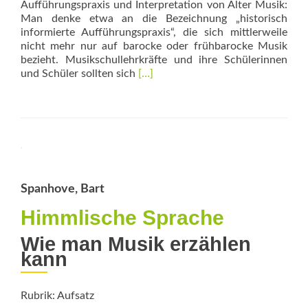
Aufführungspraxis und Interpretation von Alter Musik:
Man denke etwa an die Bezeichnung „historisch
informierte Aufführungspraxis“, die sich mittlerweile
nicht mehr nur auf barocke oder frühbarocke Musik
bezieht. Musikschullehrkräfte und ihre Schülerinnen
Read
und Schüler sollten sich
[…]
more
about
Ganz
unverstaubt
Spanhove, Bart
Himmlische Sprache
Wie man Musik erzählen
kann
Rubrik: Aufsatz