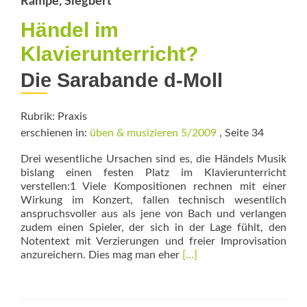
Rampe, Siegbert
Händel im
Klavierunterricht?
Die Sarabande d-Moll
Rubrik: Praxis
erschienen in:
üben & musizieren 5/2009
, Seite 34
Drei wesentliche Ursachen sind es, die Händels Musik
bislang einen festen Platz im Klavierunterricht
verstellen:1 Viele Kompositionen rechnen mit einer
Wirkung im Konzert, fallen technisch wesentlich
anspruchsvoller aus als jene von Bach und verlangen
zudem einen Spieler, der sich in der Lage fühlt, den
Notentext mit Verzierungen und freier Improvisation
Read
anzureichern. Dies mag man eher
[…]
more
about
Händel