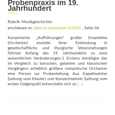
Probenpraxis im 19.
Jahrhundert
Rubrik: Musikgeschichte
erschienen in:
üben & musizieren 3/2025
, Seite 56
Konzertante „Aufführungen“ großer Ensemb­les
(Orchester) anstelle ihrer Einbindung in
gesellschaftliche und liturgische Veranstaltungen
führten Anfang des 19. Jahrhunderts zu zwei
wesentlichen Veränderungen.1 Erstens benötigte das
im Vergleich zu barocken, galanten und klassischen
Vorgängern erheblich größere romantische Orchester
eine Person zur Probenleitung. Aus Kapellmeister
(Leitung vom Klavier) und Konzertmeister (Leitung vom
Read
ersten Geigenpult) entwickelte sich so
[…]
more
about
Aufführung
oder
Übung?