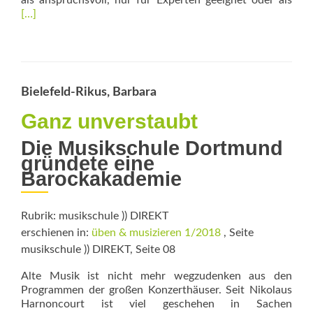
als anspruchsvoll, nur für Experten geeignet oder als
mor
[…]
abo
Türö
zur
Alte
Mus
Bielefeld-Rikus, Barbara
Ganz unverstaubt
Die Musikschule Dortmund
gründete eine
Barockakademie
Rubrik: musikschule )) DIREKT
erschienen in:
üben & musizieren 1/2018
, Seite
musikschule )) DIREKT, Seite 08
Alte Musik ist nicht mehr wegzudenken aus den
Programmen der großen Konzerthäuser. Seit Nikolaus
Harnoncourt ist viel geschehen in Sachen