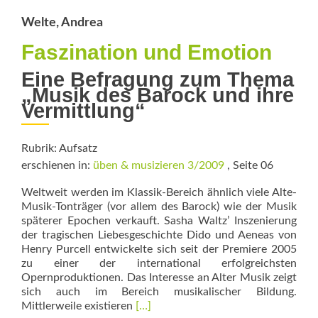
im
Klavierunterricht?
Welte, Andrea
Faszination und Emotion
Eine Befragung zum Thema
„Musik des Barock und ihre
­Vermittlung“
Rubrik: Aufsatz
erschienen in:
üben & musizieren 3/2009
, Seite 06
Weltweit werden im Klassik-Bereich ähnlich viele Alte-
Musik-Tonträger (vor allem des Barock) wie der Musik
späterer Epochen verkauft. Sasha Waltz’ Inszenierung
der tragischen Liebesgeschichte Dido und Aeneas von
Henry Purcell entwickelte sich seit der Premiere 2005
zu einer der international erfolgreichsten
Opernproduktionen. Das In­teresse an Alter Musik zeigt
sich auch im ­Bereich musikalischer Bildung.
Read
Mittlerweile exis­tieren
[…]