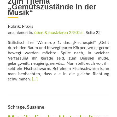
zum Thema
„Gemütszustände in der
Musik“
Rubrik: Praxis
erschienen in:
üben & musizieren 2/2015
, Seite 22
Stilistisch frei Warm-up 1: das „Fischespiel“ „Geht
durch den Raum und bewegt euren ­Körper, wo er gerne
bewegt werden möchte. Spürt nach, in welcher
Verfassung ihr gerade seid, zum Beispiel müde,
gelangweilt, neugierig, nervös… Nun stellt euch vor, ihr
seid ein Fischschwarm. Bei einem Fischschwarm kann
man beobachten, dass alle in die gleiche Richtung
Read
schwimmen.
[…]
more
about
Sorglos
–
zornig
Schrage, Susanne
–
nervös