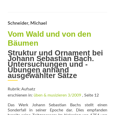
more
about
Faszination
und
Emotion
Schneider, Michael
Vom Wald und von den
Bäumen
Struktur und Ornament bei
Johann Sebastian Bach.
Untersuchungen und ­
Übungen anhand
ausgewählter Sätze
Rubrik: Aufsatz
erschienen in:
üben & musizieren 3/2009
, Seite 12
Das Werk Johann Sebastian Bachs stellt ­einen
Sonderfall in seiner Epoche dar. Dies empfanden