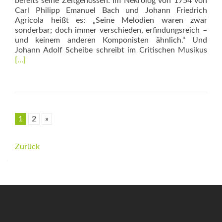
bereits seine Zeitgenossen: Im Nekrolog von 1754 von
Carl Philipp Emanuel Bach und Johann Friedrich
Agricola heißt es: „Seine Melodien waren zwar
sonderbar; doch immer verschieden, erfindungsreich –
und keinem anderen Komponisten ähnlich.“ Und
Rea
Johann Adolf Scheibe schreibt im Critischen Musikus
mor
[…]
abo
Vo
Wal
und
von
1
2
»
den
Bäu
Beitrags-
Zurück
Navigation