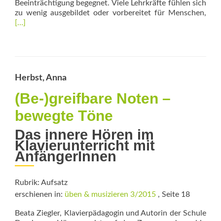
Beeinträchtigung begegnet. Viele Lehrkräfte fühlen sich
Rea
zu wenig ausgebildet oder vorbereitet für Menschen,
mor
[…]
abo
Indi
gest
Herbst, Anna
(Be-)greifbare Noten –
bewegte Töne
Das innere Hören im
Klavierunterricht mit
AnfängerInnen
Rubrik: Aufsatz
erschienen in:
üben & musizieren 3/2015
, Seite 18
Beata Ziegler, Klavierpädagogin und Autorin der Schule