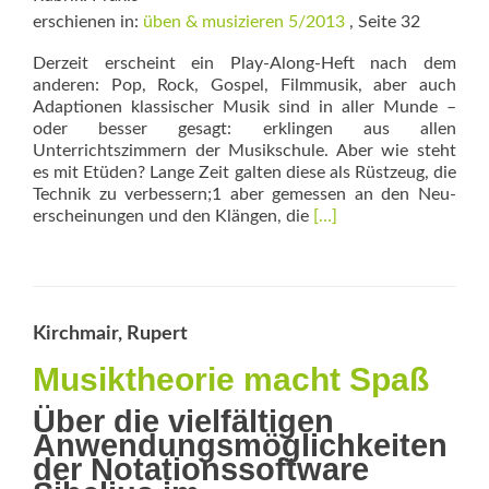
erschienen in:
üben & musizieren 5/2013
, Seite 32
Derzeit erscheint ein Play-Along-Heft nach dem
anderen: Pop, Rock, Gospel, Filmmusik, aber auch
Adaptionen klassischer Musik sind in aller Munde –
oder besser gesagt: erklingen aus allen
Unterrichtszimmern der Musikschule. Aber wie steht
es mit Etüden? Lange Zeit galten diese als Rüstzeug, die
Technik zu verbessern;1 aber gemessen an den Neu­
Read
erscheinungen und den Klängen, die
[…]
more
about
Ich
komponiere
meine
Kirchmair, Rupert
Etüden
selbst!
Musiktheorie macht Spaß
Über die vielfältigen
Anwendungsmöglichkeiten
der Notationssoftware