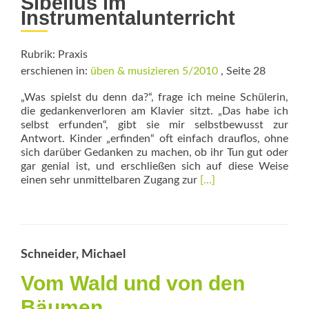
Sibelius im
Instrumentalunterricht
Rubrik: Praxis
erschienen in:
üben & musizieren 5/2010
, Seite 28
„Was spielst du denn da?“, frage ich meine Schülerin,
die gedankenverloren am Klavier sitzt. „Das habe ich
selbst erfunden“, gibt sie mir selbstbewusst zur
Antwort. Kinder „erfinden“ oft einfach drauflos, ohne
sich darüber Gedanken zu machen, ob ihr Tun gut oder
gar genial ist, und erschließen sich auf diese Weise
Read
einen sehr unmittelbaren Zugang zur
[…]
more
about
Musiktheorie
macht
Spaß
Schneider, Michael
Vom Wald und von den
Bäumen