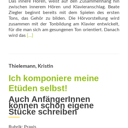
Das innere Hören, weist auf den Zusammenhang hin
zwischen innerem Hören und Klavieranschlag. Beate
Ziegler beginnt bereits mit dem Spielen des ersten
Tons, das Gehör zu bilden. Die Hörvorstellung wird
zusammen mit der Tonbildung am Klavier entwickelt,
für die man sich am ge­sungenen Ton orientiert. Danach
Read
wird das
[…]
more
about
(Be-)greifbare
Noten
–
Thielemann, Kristin
bewegte
Töne
Ich komponiere meine
Etüden selbst!
Auch AnfängerInnen
können schon eigene
Stücke schreiben
Rubrik: Praxis