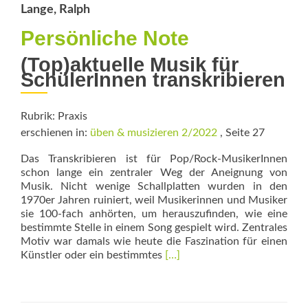
Lange, Ralph
Persönliche Note
(Top)aktuelle Musik für
SchülerInnen transkribieren
Rubrik: Praxis
erschienen in:
üben & musizieren 2/2022
, Seite 27
Das Transkribieren ist für Pop/Rock-MusikerInnen
schon lange ein zentraler Weg der Aneignung von
Musik. Nicht wenige Schallplatten wurden in den
1970er Jahren ruiniert, weil Musikerinnen und Musiker
sie 100-fach anhörten, um herauszufinden, wie eine
bestimmte Stelle in einem Song gespielt wird. Zentrales
Motiv war damals wie heute die Faszination für einen
Read
Künstler oder ein bestimmtes
[…]
more
about
Persönliche