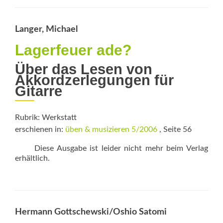
Wal
und
von
Langer, Michael
den
Bäu
Lagerfeuer ade?
Über das Lesen von
Akkordzerlegungen für
Gitarre
Rubrik: Werkstatt
erschienen in:
üben & musizieren 5/2006
, Seite 56
Diese Ausgabe ist leider nicht mehr beim Verlag
erhältlich.
Hermann Gottschewski/Oshio Satomi