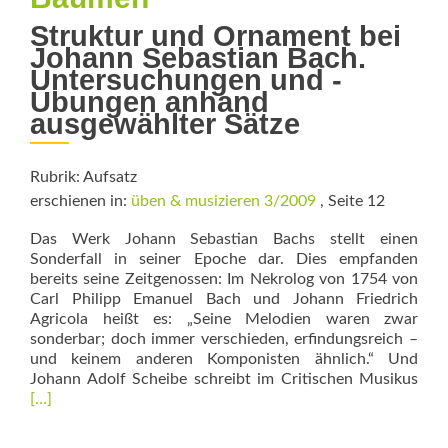
Struktur und Ornament bei
Johann Sebastian Bach.
Untersuchungen und ­
Übungen anhand
ausgewählter Sätze
Rubrik: Aufsatz
erschienen in:
üben & musizieren 3/2009
, Seite 12
Das Werk Johann Sebastian Bachs stellt ­einen
Sonderfall in seiner Epoche dar. Dies empfanden
bereits seine Zeitgenossen: Im Nekrolog von 1754 von
Carl Philipp Emanuel Bach und Johann Friedrich
Agricola heißt es: „Seine Melodien waren zwar
sonderbar; doch immer verschieden, erfindungsreich –
und keinem anderen Komponisten ähnlich.“ Und
Rea
Johann Adolf Scheibe schreibt im Critischen Musikus
mor
[…]
abo
Vo