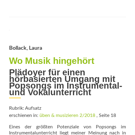
more
about
Schläft
ein
Lied
in
allen
Dingen
Bollack, Laura
Wo Musik ­hingehört
Plädoyer für einen
hörbasierten Umgang mit
Popsongs im Instrumental-
und ­Vokalunterricht
Rubrik: Aufsatz
erschienen in:
üben & musizieren 2/2018
, Seite 18
Eines der größten Potenziale von Popsongs im
Instrumentalunterricht liegt meiner Meinung nach in