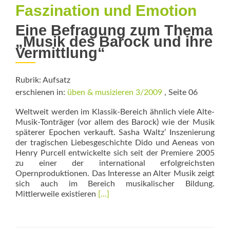
Faszination und Emotion
Eine Befragung zum Thema
„Musik des Barock und ihre
­Vermittlung“
Rubrik: Aufsatz
erschienen in:
üben & musizieren 3/2009
, Seite 06
Weltweit werden im Klassik-Bereich ähnlich viele Alte-
Musik-Tonträger (vor allem des Barock) wie der Musik
späterer Epochen verkauft. Sasha Waltz’ Inszenierung
der tragischen Liebesgeschichte Dido und Aeneas von
Henry Purcell entwickelte sich seit der Premiere 2005
zu einer der international erfolgreichsten
Opernproduktionen. Das In­teresse an Alter Musik zeigt
sich auch im ­Bereich musikalischer Bildung.
Read
Mittlerweile exis­tieren
[…]
more
about
Faszination