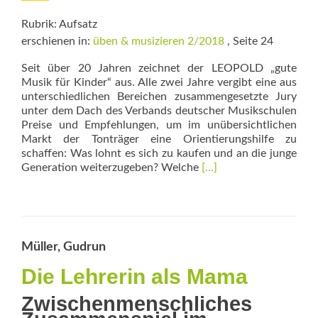
Rubrik: Aufsatz
erschienen in:
üben & musizieren 2/2018
, Seite 24
Seit über 20 Jahren zeichnet der LEOPOLD „gute
Musik für Kinder“ aus. Alle zwei Jahre vergibt eine aus
un­terschiedlichen Bereichen zusammengesetzte Jury
unter dem Dach des Verbands deutscher Musik­schulen
Preise und Empfehlungen, um im unübersichtlichen
Markt der Tonträger eine Orientierungshilfe zu
schaffen: Was lohnt es sich zu kaufen und an die junge
Read
Generation weiterzugeben? Welche
[…]
more
about
„Ich
rap
mir
Müller, Gudrun
die
Welt“
Die Lehrerin als Mama
Zwischenmenschliches