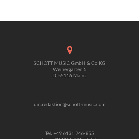
Navigation
SCHOTT MUSIC GmbH & Co KG
Weihergarten 5
D-55116 Mainz
um.redaktion@schott-music.com
Tel. +49 6131 246-855