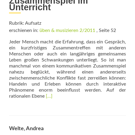
Zusammenspiel im
Unterricht
Rubrik: Aufsatz
erschienen in:
üben & musizieren 2/2011
, Seite 52
Jeder Mensch macht die Erfahrung, dass ein Gespräch,
ein kurzfristiges Zusammentreffen mit anderen
Menschen oder auch ein langjähriges gemeinsames
Leben großen Schwan­kungen unterliegt. So ist man
manchmal von einem kommunikativen Zusammenspiel
nahezu beglückt, während einen andererseits
zwischenmenschliche Konflikte fast zerreißen können:
Handeln und Erleben können durch interaktive
Phänomene enorm beeinflusst werden. Auf der
Read
rationalen Ebene
[…]
more
about
Die
Lehrerin
als
Welte, Andrea
Mama