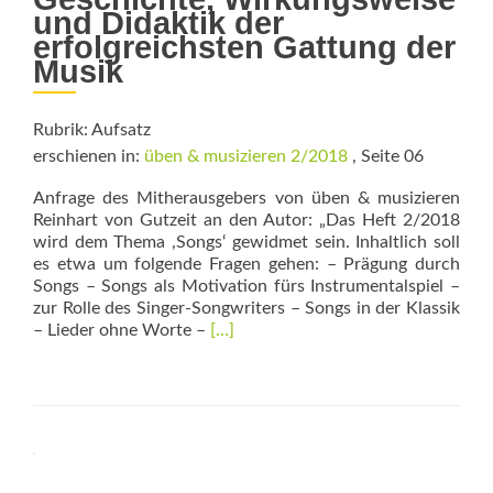
und Didaktik der
erfolgreichsten Gattung der
Musik
Rubrik: Aufsatz
erschienen in:
üben & musizieren 2/2018
, Seite 06
Anfrage des Mitherausgebers von üben & mu­sizieren
Reinhart von Gutzeit an den Autor: „Das Heft 2/2018
wird dem Thema ,Songs‘ gewidmet sein. Inhaltlich soll
es etwa um folgende Fragen gehen: – Prägung durch
Songs – Songs als Motivation fürs Instrumentalspiel –
zur Rolle des Singer-Songwriters – Songs in der Klassik
Read
– Lieder ohne Worte –
[…]
more
about
Der
Song