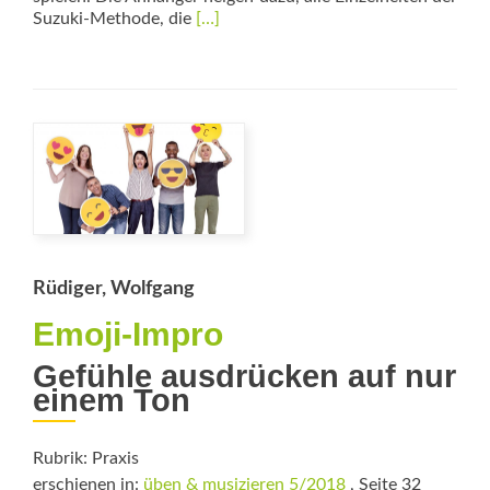
Read
Suzuki-Methode, die
[…]
more
about
„Es
ist
viel
besser,
den
eigenen
Willen
des
Kindes
anzuregen“
Rüdiger, Wolfgang
Emoji-Impro
Gefühle ausdrücken auf nur
einem Ton
Rubrik: Praxis
erschienen in:
üben & musizieren 5/2018
, Seite 32