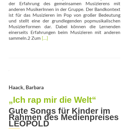
der Erfahrung des gemeinsamen Musizierens mit
anderen MusikerInnen in der Gruppe. Der Bandkontext
ist für das Musizieren im Pop von großer Bedeutung
und stellt eine der grundlegenden popmusikalischen
Musizierformen dar. Dabei können die Lernenden
einerseits Erfahrungen beim Musizieren mit anderen
Read
sammeln.2 Zum
[…]
more
about
Wo
Musik
­
hingehört
Haack, Barbara
„Ich rap mir die Welt“
Gute Songs für Kinder im
Rahmen des Medienpreises
LEOPOLD