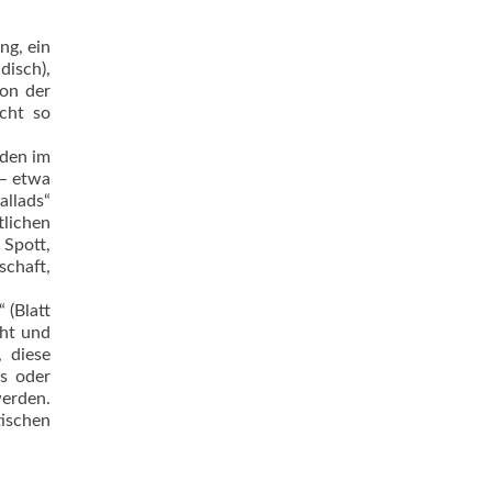
ng, ein
disch),
von der
cht so
rden im
 – etwa
llads“
tlichen
 Spott,
schaft,
 (Blatt
cht und
 diese
s oder
werden.
tischen