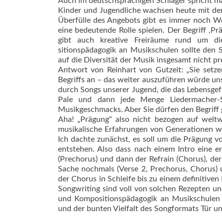
Auch im deutschsprachigen Schlager spricht man
Kinder und Jugendliche wachsen heute mit der a
Überfülle des An­gebots gibt es immer noch W
eine bedeutende Rolle spielen. Der Begriff ,Prä
gibt auch kreative Freiräume rund um di
sitionspädagogik an Musikschulen sollte den S
auf die Diversität der Musik insgesamt nicht pr
Antwort von Reinhart von Gutzeit: „Sie setze
Begriffs an – das weiter auszuführen würde un
durch Songs unserer Jugend, die das Lebensgefü
Pale und dann jede Menge Liedermacher-So
Musikgeschmacks. Aber Sie ­dür­fen den Begriff
Aha! „Prägung“ also nicht bezogen auf welt
musikalische Erfahrungen von Generationen wäh
Ich dachte zunächst, es soll um die Prägung 
entstehen. Also dass nach einem Intro eine e
(Prechorus) und dann der Refrain (Chorus), der
Sache nochmals (Verse 2, Prechorus, Chorus) 
der Chorus in Schleife bis zu einem definitiv
Songwriting sind voll von solchen Rezepten u
und Kompositionspädagogik an Musikschulen 
und der bunten Vielfalt des Songformats Tür un