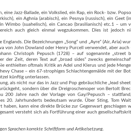
n, eine Jazz-Ballade, ein Volkslied, ein Rap, ein Rock- bzw. Popso
rkisch), ein Aghnia (arabisch), ein Pesnya (russisch), ein Geet (in
ein Wimbo (suahelisch), ein Cancao (brasilianisch) etc.1 – um 
ereich auch gleich einmal wegzukommen. Dies ist jedoch ni
e Englands. Die Bezeichnungen „Song“ und „Ayre“ (Air, Aria) wu
wa von John Dowland oder Henry Purcell verwendet, aber auch
hann Christoph Pepusch (1728) – auf sogenannte „street ba
r der Zeit, deren Text auf „broad sides“ zwecks gemeinschaf
Sie enthielten oftmals Kritik an Adel und Klerus und jede Menge
Chevy Chase – ein 67-strophiges Schlachtengemälde mit der Bot
tzel künftig unterlassen.
ng, als nicht nur das in Jazz und Pop gebräuchliche „lead sheet“
zurückgeht, sondern über die Dreigroschenoper von Bertolt Bre
u 200 Jahre nach der Vorlage von Gay/Pepusch – stattfand,
 des 20. Jahrhunderts bedeutsam wurde. Über Sting, Tom Wait
iert haben, kann eine direkte Brücke zur Gegenwart geschlagen 
esamt versteht sich als Fortführung einer auch gesellschaftskri
igen Sprachen korrekte Schriftform und Artikelsetzung.