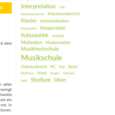
Interpretation
BE
JeKi
Klassenunterricht
Klassenmusizieren
Klavier
Kommunikation
Kooperation
Komposition
Kulturpolitik
Methodik
Motivation
Musikermedizin
ird dem
Musikhochschule
Musikschule
PC
Onlineunterricht
Recht
Pop
Schule
Rhythmus
Singen
Software
Studium
Üben
Spiel
n allen
chwingt
tweite
ute ein
or, in
tionen.