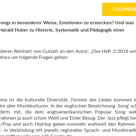
LESEPRO
s Songs in besonderer Weise, Emotionen zu erwecken? Und was
 Harald Huber zu Historie, Systematik und Pädagogik einer
zieren Reinhart von Gutzeit an den Autor: „Das Heft 2/2018 w
s etwa um folgende Fragen gehen:
a ist die kulturelle Diversität. Formen des Liedes kommen i
oire aller Musikkulturen. In der englischen Bezeichnung ,Song‘ s
nderts mit, die dem angloamerikanischen Popular Song wel
ahmen ja auch schon Weill und Eisler Bezug. Der Jazz pflegt he
ck/Pop und auch HipHop geben nunmehr weltweit den Rahmen v
– in Verbindung mit jeweils regionalen Sprach- und Musiktradi