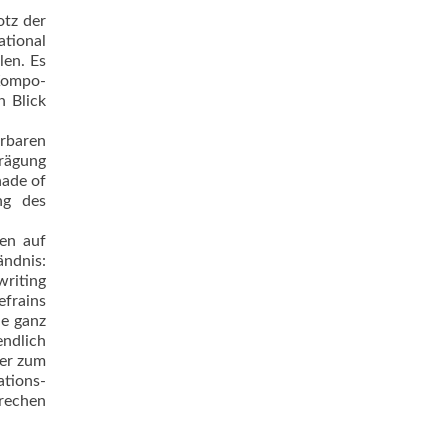
otz der
ational
len. Es
Kompo­
n Blick
erbaren
Prägung
hade of
ng des
en auf
ändnis:
writing
efrains
ie ganz
endlich
her zum
ations-
rechen