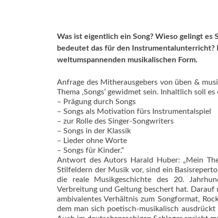
Was ist eigentlich ein Song? Wieso gelingt e
bedeutet das für den Instrumental­unterricht?
weltumspannenden musikalischen Form.
Anfrage des Mitherausgebers von üben & mu­si
Thema ,Songs‘ gewidmet sein. Inhaltlich soll e
– Prägung durch Songs
– Songs als Motivation fürs Instrumentalspiel
– zur Rolle des Singer-Songwriters
– Songs in der Klassik
– Lieder ohne Worte
– Songs für Kinder.“
Antwort des Autors Harald Huber: „Mein The­m
Stilfeldern der Musik vor, sind ein Basisrepert
die reale Musikgeschichte des 20. Jahrhu
Verbreitung und Geltung beschert hat. Darauf n
ambivalentes Verhältnis zum Songformat, Ro
dem man sich poetisch-musikalisch ausdrückt 