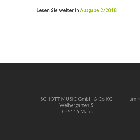
Lesen Sie weiter in
Ausgabe 2/2018
.
SCHOTT MUSIC GmbH & Co KG
um.r
Weihergarten 5
D-55116 Mainz