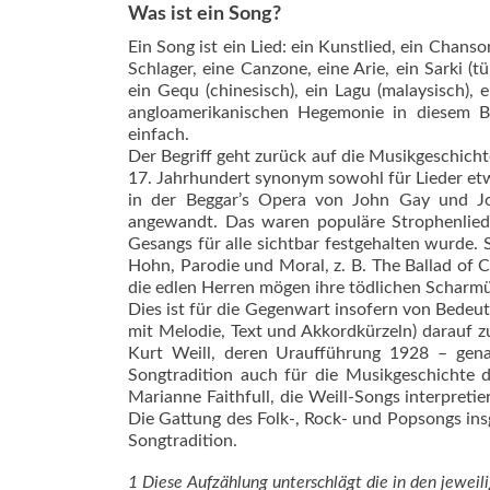
Was ist ein Song?
Ein Song ist ein Lied: ein Kunstlied, ein Chanso
Schlager, eine Canzone, eine Arie, ein Sarki (tü
ein Gequ (chinesisch), ein Lagu (malaysisch), 
angloamerikanischen Hegemonie in diesem B
einfach.
Der Begriff geht zurück auf die Musikgeschicht
17. Jahrhundert synonym sowohl für Lieder et
in der Beggar’s Opera von John Gay und Jo
angewandt. Das waren populäre Strophenliede
Gesangs für alle sichtbar festgehalten wurde. 
Hohn, Parodie und Moral, z. B. The Ballad of 
die edlen Herren mögen ih­re tödlichen Scharmü
Dies ist für die Gegenwart insofern von Bedeutu
mit Melodie, Text und Akkordkürzeln) darauf 
Kurt Weill, deren Uraufführung 1928 – gena
Songtradition auch für die Musikgeschichte
Marianne Faithfull, die Weill-Songs interpret
Die Gattung des Folk-, Rock- und Popsongs insg
Songtradition.
1 Diese Aufzählung unterschlägt die in den jeweil