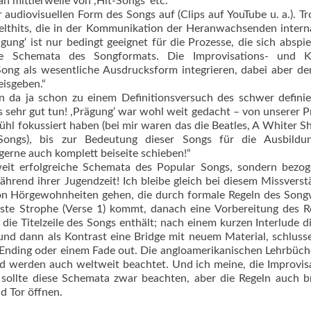
 mittlerweile von ,Hit-Songs‘ etc.
udiovisuellen Form des Songs auf (Clips auf YouTube u. a.). Tr
elthits, die in der Kommunikation der Heranwachsenden intern
gung‘ ist nur bedingt geeignet für die Prozesse, die sich abspie
e Schemata des Songformats. Die Improvisa­tions- und 
ong als wesentliche Ausdrucksform integ­rieren, dabei aber de
eisgeben.“
n da ja schon zu einem Definitionsversuch des schwer defini
s sehr gut tun! ,Prägung‘ war wohl weit gedacht – von unserer 
hl fokussiert haben (bei mir waren das die Beatles, A Whiter S
ngs), bis zur Bedeutung dieser Songs für die ­Aus­bildu
 gerne auch komplett beiseite schieben!“
weit erfolgreiche Schemata des Popular Songs, sondern bezog
rend ihrer Jugendzeit! Ich bleibe gleich bei diesem Missverst
von Hörgewohnheiten gehen, die durch formale Regeln des Song
rste Strophe (Verse 1) kommt, danach eine Vorbereitung des R
 die Titelzeile des Songs enthält; nach einem kurzen Interlude d
und dann als Kontrast eine Bridge mit neuem Material, schluss
en Ending oder einem Fade out. Die angloamerikanischen Lehrbüc
nd werden auch weltweit beachtet. Und ich meine, die Improvis
sollte diese Schemata zwar beachten, aber die Regeln auch b
d Tor öffnen.