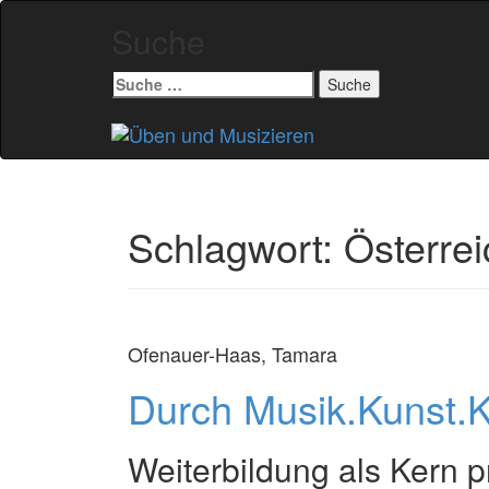
Suche
Suche
nach:
Zum
Inhalt
springen
Schlagwort:
Österrei
Ofenauer-Haas, Tamara
Durch Musik.Kunst.K
Weiterbildung als Kern p