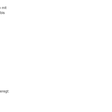
n mit
bis
eregt: