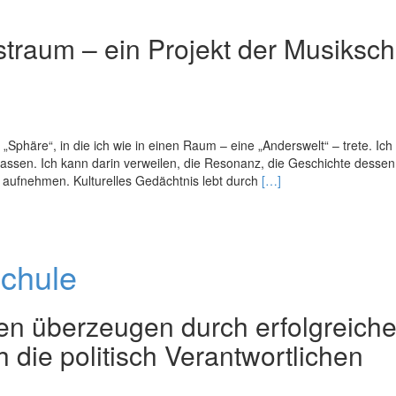
straum – ein Projekt der Musiksch
Sphä­re“, in die ich wie in einen Raum – eine „Anderswelt“ – trete. Ich
lassen. Ich kann darin verweilen, die Resonanz, die Geschichte dessen
Read
n aufnehmen. Kulturelles Gedächtnis lebt durch
[…]
more
about
Kunst.Räume
Schule
en überzeugen durch erfolgreiche
die politisch Verantwortlichen