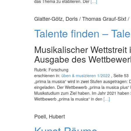
Read
das Thema zu etablieren. Der
[…]
more
about
Glatter-Götz, Doris / Thomas Grauf-Sixt 
Allen
zum
Talente finden – Tale
Schutz
Musikalischer Wettstreit 
Ausgabe des Wettbewerb
Rubrik: Forschung
erschienen in:
üben & musizieren 1/2022
, Seite 53
„prima la musica“ wird in zwei Stufen ausgetrage
eingeladen. Der Wettbewerb „prima la musica plus“ bi
Musikstudium zum Ziel haben. Im Jahr 2021 haben 3
Read
Wettbewerb „prima la musica“ in den
[…]
more
about
Poell, Hubert
Talente
finden
Kunst.Räume
–