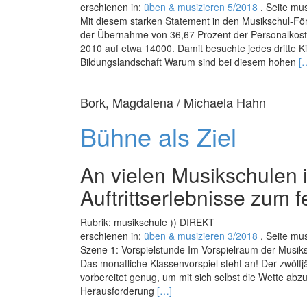
erschienen in:
üben & musizieren 5/2018
, Seite mus
Mit diesem starken Statement in den Mu­­sikschul-Fö
der Übernahme von 36,67 Prozent der Personalkosten
2010 auf etwa 14000. Damit besuchte jedes dritte Ki
R
Bildungslandschaft Warum sind bei diesem hohen
[
m
a
Bork, Magdalena / Michaela Hahn
M
in
Bühne als Ziel
d
S
An vielen Musikschulen 
Auftrittserlebnisse zum f
Rubrik: musikschule )) DIREKT
erschienen in:
üben & musizieren 3/2018
, Seite mus
Szene 1: Vorspielstunde Im Vorspielraum der Musik
Das monatliche Klassenvorspiel steht an! Der zwölf
vorbereitet genug, um mit sich selbst die Wette abz
Read
Herausforderung
[…]
more