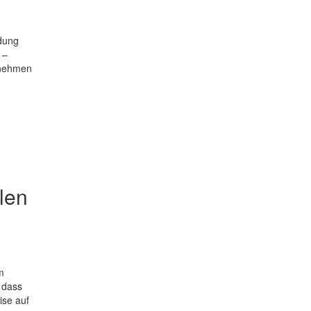
ldung
 –
 nehmen
len
m
 dass
ise auf