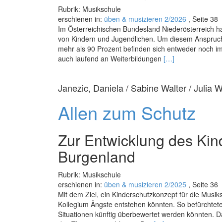
Rubrik: Musikschule
erschienen in:
üben & musizieren 2/2026
, Seite 38
Im Österreichischen Bundesland Niederösterreich ha
von Kindern und Jugendlichen. Um diesem Anspruch 
mehr als 90 Prozent befinden sich entweder noch 
Read
auch laufend an Weiterbildungen
[…]
more
about
Janezic, Daniela / Sabine Walter / Julia 
Durch
Musik.Kunst.Kultur
Allen zum Schutz
wachsen
Zur Entwicklung des Kin
Burgenland
Rubrik: Musikschule
erschienen in:
üben & musizieren 2/2025
, Seite 36
Mit dem Ziel, ein Kinderschutzkonzept für die Musik
Kollegium Ängste entstehen könnten. So befürchtete
Situationen künftig überbewertet werden könnten. Da