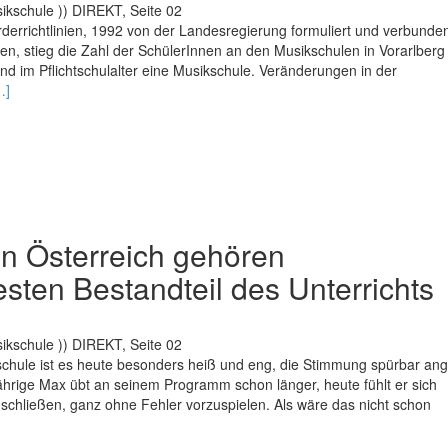
ikschule )) DIREKT, Seite 02
rderrichtlinien, 1992 von der Landesregierung formuliert und verbunde
, stieg die Zahl der SchülerInnen an den Musikschulen in Vorarlberg 
nd im Pflichtschul­alter eine Musikschule. Veränderungen in der
ead
…]
ore
bout
usikschule
er
chule
in Österreich gehören
esten Bestandteil des Unterrichts
ikschule )) DIREKT, Seite 02
schule ist es heute besonders heiß und eng, die Stimmung spürbar ang
jährige Max übt an seinem Programm schon länger, heute fühlt er sich
uschließen, ganz ohne Fehler vorzuspielen. Als wäre das nicht schon