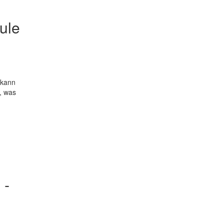
ule
 kann
, was
 ­