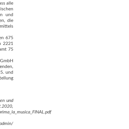
ss alle
lischen
len und
en, die
mittels
en 675
n 2221
samt 75
h GmbH
menden,
25. und
tellung
nen und
0,
prima_la_musica_FINAL.pdf
admin/