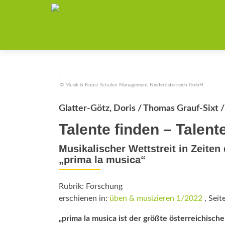
© Musik & Kunst Schulen Management Niederösterreich GmbH
Glatter-Götz, Doris / Thomas Grauf-Sixt 
Talente finden – Talent
Musikalischer Wettstreit in Zeite
„prima la musica“
Rubrik: Forschung
erschienen in:
üben & musizieren 1/2022
, Seit
„prima la musica ist der größte österreichisc