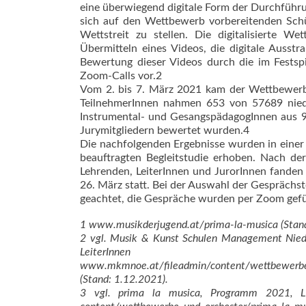
eine überwiegend digitale Form der Durchführun
sich auf den Wettbewerb vorbereitenden Schü
Wettstreit zu stellen. Die digitalisierte W
Übermitteln eines Videos, die digitale Ausstr
Bewertung dieser Videos durch die im Festsp
Zoom-Calls vor.2
Vom 2. bis 7. März 2021 kam der Wettbewerb
TeilnehmerInnen nahmen 653 von 57689 niede
Instrumental- und GesangspädagogInnen aus 9
Jurymitgliedern bewertet wurden.4
Die nachfolgenden Ergebnisse wurden in ein
beauftragten Begleitstudie erhoben. Nach de
Lehrenden, LeiterInnen und JurorInnen fande
26. März statt. Bei der Auswahl der Gespräch
geachtet, die Gespräche wurden per Zoom gefüh
1 www.musikderjugend.at/prima-la-musica (Stand
2 vgl. Musik & Kunst Schulen Management Niede
LeiterInne
www.mkmnoe.at/fileadmin/content/wettbewerbe_
(Stand: 1.12.2021).
3 vgl. prima la musica, Programm 2021, La