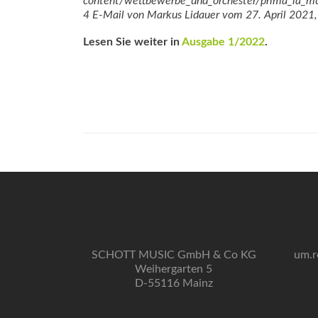
content/wettbewerbe_und_orchester/prima_la_mu
4 E-Mail von Markus Lidauer vom 27. April 2021
Lesen Sie weiter in
Ausgabe 1/2022
.
SCHOTT MUSIC GmbH & Co KG
um.r
Weihergarten 5
D-55116 Mainz