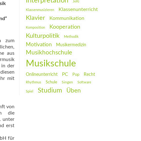
Interpretation
JeKi
sik
Klassenunterricht
Klassenmusizieren
Klavier
Kommunikation
nd“
Kooperation
Komposition
Kulturpolitik
Methodik
en zum
Motivation
Musikermedizin
lichen,
Musikhochschule
he aus
ermusik
Musikschule
in der
diesen
PC
Onlineunterricht
Recht
Pop
ahr mit
Schule
Rhythmus
Singen
Software
Studium
Üben
Spiel
ft von
um die
 unter
nd erst
mbH für