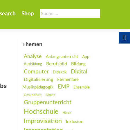
Suche
search
Shop
nach:
Themen
Analyse
Anfangsunterricht
App
Berufsbild
Bildung
Ausbildung
Digital
Computer
Didaktik
Digitalisierung
Elementare
rbs
EMP
Musikpädagogik
Ensemble
Gesundheit
Gitarre
Gruppenunterricht
Hochschule
Hören
Improvisation
Inklusion