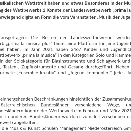
usikalischen Wettstreit haben und etwas Besonderes in der Mu
llung des Wettbewerbs.1 Konnte der Landeswettbewerb „prima la
erwiegend digitalen Form die vom Veranstalter „Musik der Juge
 ausgetragen: Die Besten der Landeswettbewerbe werd
„prima la musica plus“ bietet eine Plattform für jene Jugend
Ziel haben. Im Jahr 2021 haben 3467 Kinder und Jugendlic
Wettbewerb „prima la musica“ in den Kategorien Solo und Kamm
 der Solokategorie für Blasinstrumente und Schlagwerk und 
, Tasten-, Zupfinstrumente und Gesang durchgeführt. Neben 
Formate „Ensemble kreativ“ und „Jugend komponiert“ jedes J
 einhergehenden Beschränkungen hinsichtlich der Zusammenkun
österreichi­schen Bundesländer verschiedene Wege, 
undesländern konnte der Wettbewerb im Februar und März 2021
n, in anderen Bundesländern wurde er zum Teil verschoben u
ewerb abgehalten.
ch die Musik & Kunst Schulen Management Niederösterreich G