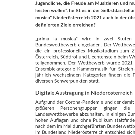
Jugendliche, die Freude am Musizie­ren und m
leisten wollen“, heißt es in der Selbstdarste
musica“ Niederösterreich 2021 auch in der üb
definierten Ziele erreichen?
„prima la musica“ wird in zwei Stufen
Bundeswettbewerb eingeladen. Der Wettbewerb 
die ein professionelles Musikstudium zum 
Österreich, Südtirol und Liechtenstein beim 
teilgenommen. Der Wettbewerb wurde 2021 in
Ensemblekategorie Kammermusik für Streich-
jährlich wechselnden Kategorien finden die 
diversen Schwerpunkten statt.
Digitale Austragung in Niederösterreich
Aufgrund der Corona-Pandemie und der damit
größeren Personengruppen gingen die 
Landeswettbewerbe abzuhalten. In einigen B
hohen Auflagen und ohne Publikum stattfinde
nach dem im Mai durchgeführten Bundeswettb
Im Bundesland Niederösterreich entschied si