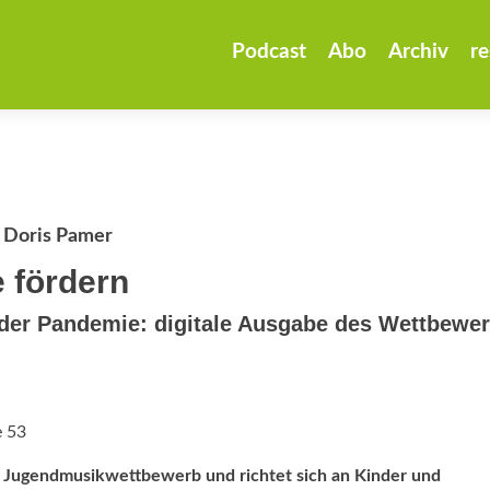
Zum
Inhalt
Podcast
Abo
Archiv
re
springen
/ Doris Pamer
e fördern
n der Pandemie: digitale Ausgabe des Wettbewe
e 53
he Jugendmusikwettbewerb und richtet sich an Kinder und