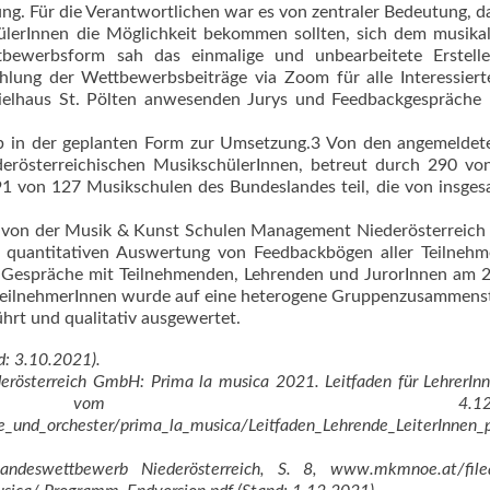
g. Für die Verantwortlichen war es von zentraler Bedeutung, da
lerInnen die Möglichkeit bekommen sollten, sich dem musika
ettbewerbsform sah das einmalige und unbe­arbeitete Erstel
ahlung der Wettbewerbsbeiträge via Zoom für alle Interessiert
ielhaus St. Pölten anwesenden Jurys und Feedbackgespräche 
 in der geplanten Form zur Umsetzung.3 Von den angemeldet
rösterreichischen MusikschülerInnen, betreut durch 290 vo
1 von 127 Musikschulen des Bundeslandes teil, die von insge
er von der Musik & Kunst Schulen Management Niederösterreic
r quantitativen Auswertung von Feedbackbögen aller Teilneh
n Gespräche mit Teilnehmenden, Lehrenden und JurorInnen am 
steilnehmerInnen wurde auf eine heterogene Gruppenzusammens
rt und qualitativ ausgewertet.
: 3.10.2021).
rösterreich GmbH: Prima la musica 2021. Leitfaden für LehrerIn
n vom 4.12.202
und_orchester/prima_la_musica/Leitfaden_Lehrende_LeiterInnen_
ndeswettbewerb Niederösterreich, S. 8, www.mkmnoe.at/file