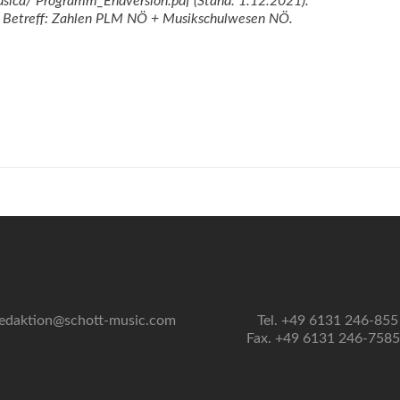
sica/ Programm_Endversion.pdf (Stand: 1.12.2021).
, Betreff: Zahlen PLM NÖ + Musikschulwesen NÖ.
edaktion@schott-music.com
Tel. +49 6131 246-855
Fax. +49 6131 246-758