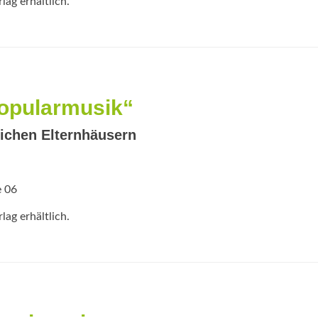
ag erhältlich.
opularmusik“
lichen Elternhäusern
e 06
ag erhältlich.