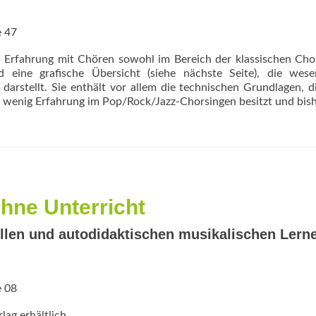
e 47
n Erfahrung mit Chören sowohl im Bereich der klassischen Ch
 eine grafische Übersicht (siehe nächste Seite), die wesen
darstellt. Sie enthält vor ­allem die technischen Grundlagen, 
 wenig Erfahrung im Pop/Rock/Jazz-Chor­singen besitzt und bis
ohne Unterricht
llen und autodidaktischen musikalischen Lern
e 08
ag erhältlich.