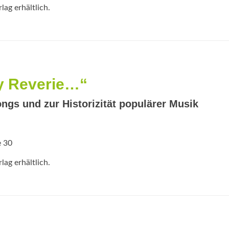
ag erhältlich.
y Reverie…“
gs und zur Historizität populärer Musik
e 30
ag erhältlich.