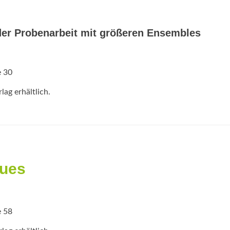
der Probenarbeit mit größeren Ensembles
e 30
ag erhältlich.
lues
e 58