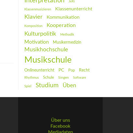
Interpretation
JeKi
Klassenunterricht
Klassenmusizieren
Klavier
Kommunikation
Kooperation
Komposition
Kulturpolitik
Methodik
Motivation
Musikermedizin
Musikhochschule
Musikschule
PC
Onlineunterricht
Recht
Pop
Schule
Rhythmus
Singen
Software
Studium
Üben
Spiel
Über uns
Facebook
Mediadaten