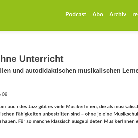
Zum
Inhalt
Podcast
Abo
Archiv
re
springen
ohne Unterricht
llen und autodidaktischen musikalischen Lern
e 08
r auch des Jazz gibt es viele MusikerInnen, die als musikalisc
ischen Fähigkeiten unbestritten sind – ohne je eine Musikschu
 haben. Für so manche klassisch ausgebildeten MusikerInnen 