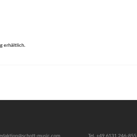
 erhältlich.
edaktion@schott-music.com
Tel. +49 6131 246-855