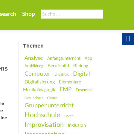
Suche
search
Shop
nach:
Themen
Analyse
Anfangsunterricht
App
Berufsbild
Bildung
Ausbildung
ens
Digital
Computer
Didaktik
Digitalisierung
Elementare
EMP
Musikpädagogik
Ensemble
Gesundheit
Gitarre
he
Gruppenunterricht
le
Hochschule
Hören
eine
Improvisation
Inklusion