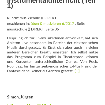
Instrumentalunterricht (Teil
1)
Rubrik: musikschule )) DIREKT
erschienen in:
üben & musizieren 6/2017
, Seite
musikschule )) DIREKT, Seite 06
Ursprünglich für LivemusikerInnen ent­wickelt, hat sich
Ableton Live besonders im Bereich der elektronischen
Musik durchgesetzt. Es lässt sich aber auch in vielen
anderen Bereichen kreativ einsetzen: Ich selbst nutze
das Programm zum Beispiel in Theaterproduktionen
und Konzerten unterschiedlicher Genres. Von Rock,
Pop, Jazz bis hin zu zeitgenössischer E-Musik sind der
Read
Fantasie dabei keinerlei Grenzen gesetzt.
[…]
more
about
Lieblingssong
als
Play-
Simon, Jürgen
along