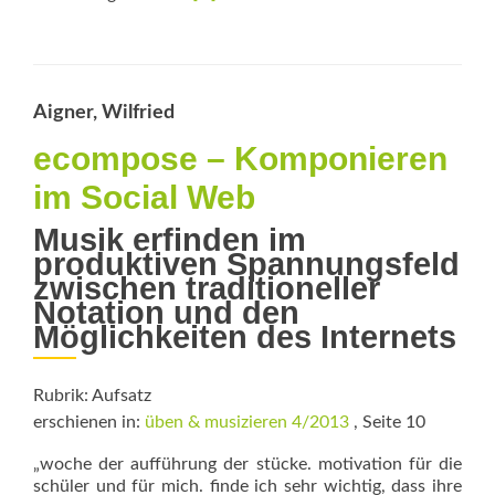
more
about
Das
Medium
ist
Aigner, Wilfried
die
Botschaft
ecompose – Komponieren
im Social Web
Musik erfinden im
produktiven Spannungsfeld
­zwischen ­traditioneller
Notation und den
Möglichkeiten des Internets
Rubrik: Aufsatz
erschienen in:
üben & musizieren 4/2013
, Seite 10
„woche der aufführung der stücke. motiva­tion für die
schüler und für mich. finde ich sehr wichtig, dass ihre