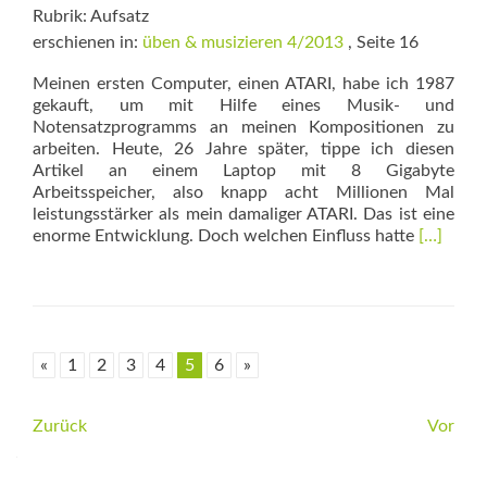
Rubrik: Aufsatz
erschienen in:
üben & musizieren 4/2013
, Seite 16
Meinen ersten Computer, einen ATARI, habe ich 1987
gekauft, um mit Hilfe eines Musik- und
Notensatzprogramms an meinen Kom­positionen zu
arbeiten. Heute, 26 Jahre später, tippe ich diesen
Artikel an einem Laptop mit 8 Gigabyte
Arbeitsspeicher, also knapp acht Millionen Mal
leistungsstärker als mein damaliger ATARI. Das ist eine
Read
enorme Entwicklung. Doch welchen Einfluss hatte
[…]
more
about
Digitaler
Assisten
«
1
2
3
4
5
6
»
Beitrags-
Zurück
Vor
Navigation