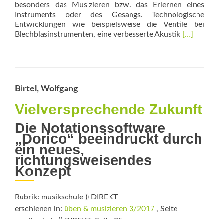
besonders das Musizieren bzw. das Erlernen eines
Instruments oder des Gesangs. Technologische
Entwicklungen wie beispielsweise die Ventile bei
Read
Blechblas­instrumenten, eine verbesserte Akustik
[…]
more
about
Blended
Learning
Birtel, Wolfgang
Vielversprechende Zukunft
Die Notationssoftware
„Dorico“ beeindruckt durch
ein neues,
richtungsweisendes
Konzept
Rubrik: musikschule )) DIREKT
erschienen in:
üben & musizieren 3/2017
, Seite