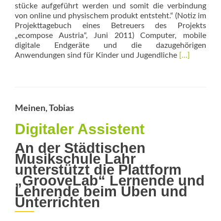
stücke aufgeführt werden und somit die verbindung
von online und physischem produkt entsteht.“ (Notiz im
Projekttagebuch eines Betreuers des Projekts
„ecompose Austria“, Juni 2011) Computer, mobile
digitale Endgeräte und die dazugehörigen
Read
Anwendungen sind für Kinder und Jugendliche
[…]
more
about
ecompose
–
Komponiere
Meinen, Tobias
im
Social
Digitaler Assistent
Web
An der Städtischen
Musikschule Lahr
unterstützt die Plattform
„GrooveLab“ Lernende und
Lehrende beim Üben und
Unterrichten