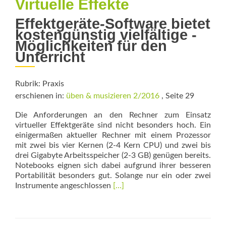
Virtuelle Effekte
Effektgeräte-Software bietet
kostengünstig vielfältige ­
Möglichkeiten für den
Unterricht
Rubrik: Praxis
erschienen in:
üben & musizieren 2/2016
, Seite 29
Die Anforderungen an den Rechner zum Einsatz
virtueller Effektgeräte sind nicht besonders hoch. Ein
einigermaßen aktueller Rechner mit einem Prozessor
mit zwei bis vier Kernen (2-4 Kern CPU) und zwei bis
drei Giga­byte Arbeitsspeicher (2-3 GB) genügen bereits.
Notebooks eignen sich dabei aufgrund ihrer besseren
Portabilität besonders gut. Solange nur ein oder zwei
Read
Instrumente angeschlossen
[…]
more
about
Virtuelle
Effekte