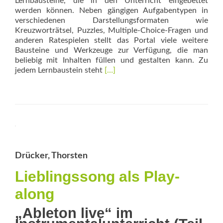
Lernbausteine, die in den Unterricht eingebettet
werden können. Neben gängigen Auf­gabentypen in
verschiedenen Darstellungsformaten wie
Kreuzworträtsel, Puzzles, Multiple-Choice-Fragen und
anderen Ratespielen stellt das Portal viele weitere
Bausteine und Werkzeuge zur Verfügung, die man
beliebig mit Inhalten füllen und gestalten kann. Zu
Read
jedem Lernbaustein steht
[…]
more
about
Meine
App
Drücker, Thorsten
Lieblingssong als Play-
along
„Ableton live“ im