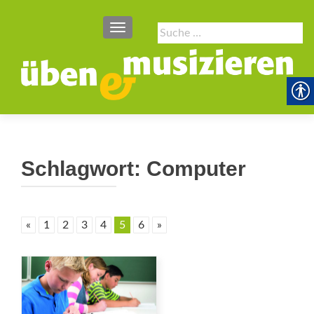
SCHALTE NAVIGATION
Suche
nach:
Schlagwort:
Computer
«
1
2
3
4
5
6
»