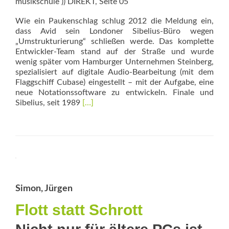
musikschule )) DIREKT, Seite 05
Wie ein Paukenschlag schlug 2012 die Mel­dung ein,
dass Avid sein Londoner Sibelius-Büro wegen
„Umstrukturierung“ schließen werde. Das komplette
Entwickler-Team stand auf der Straße und wurde
wenig später vom Hamburger Unternehmen Stein­berg,
spezialisiert auf digitale Audio-Bearbeitung (mit dem
Flaggschiff Cubase) eingestellt – mit der Aufgabe, eine
neue Notationssoftware zu entwickeln. Finale und
Read
Sibelius, seit 1989
[…]
more
about
Vielversprechende
Zukunft
Simon, Jürgen
Flott statt Schrott