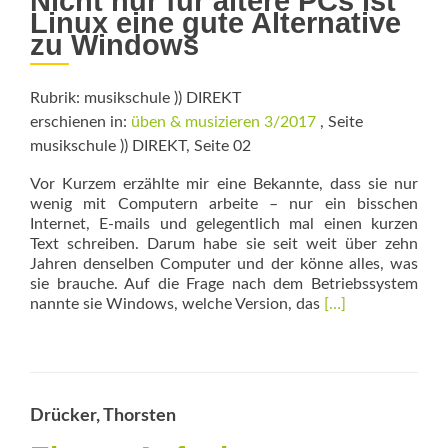
Nicht nur für ältere PCs ist
Linux eine gute Alternative
zu Windows
Rubrik: musikschule )) DIREKT
erschienen in:
üben & musizieren 3/2017
, Seite
musikschule )) DIREKT, Seite 02
Vor Kurzem erzählte mir eine Bekannte, dass sie nur
wenig mit Computern arbeite – nur ein bisschen
Internet, E-mails und gelegentlich mal einen kurzen
Text schreiben. Darum habe sie seit weit über zehn
Jahren denselben Computer und der könne alles, was
sie brauche. Auf die Frage nach dem Betriebssystem
Read
nannte sie Win­dows, welche Version, das
[…]
more
about
Flott
statt
Schrott
Drücker, Thorsten