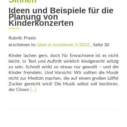
Ideen und Beispiele für die
Planung von
Kinderkonzerten
Rubrik: Praxis
erschienen in:
üben & musizieren 2/2022
, Seite 30
Kinder lachen gern, doch für Erwachsene ist es nicht
leicht, in Text und Auftritt wirklich kindgerecht witzig
zu sein. Schnell wirkt so etwas nur gewollt – und die
Kinder fremdeln. Und Vorsicht: Wir sollten die Musik
nicht zur Medizin machen, die auf einem großen Löffel
Zucker gereicht wird! Die Musik selbst soll berühren,
Read
der Clown
[…]
more
about
Mittendrin
–
mit
allen