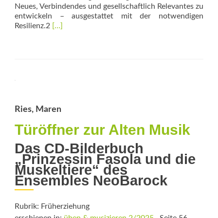
Neues, Verbindendes und gesellschaftlich Relevantes zu
entwickeln – ausgestattet mit der notwendigen
Read
Resilienz.2
[…]
more
about
Kollektiv
und
genreübergreifend
Ries, Maren
Türöffner zur Alten Musik
Das CD-Bilderbuch
„Prinzessin Fasola und die
Muskeltiere“ des
Ensembles NeoBarock
Rubrik: Früherziehung