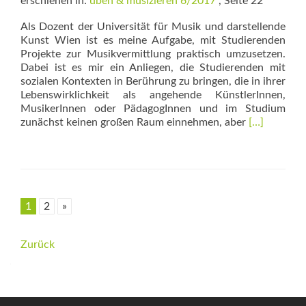
erschienen in:
üben & musizieren 6/2017
, Seite 22
Als Dozent der Universität für Musik und darstellende
Kunst Wien ist es meine Aufgabe, mit Studierenden
Projekte zur Musikvermittlung praktisch umzusetzen.
Dabei ist es mir ein Anliegen, die Studierenden mit
sozialen Kontexten in Berührung zu bringen, die in ihrer
Lebenswirklichkeit als angehende KünstlerInnen,
MusikerInnen oder PädagogInnen und im Studium
Read
zunächst keinen großen Raum einnehmen, aber
[…]
more
about
Klingende
Lebensgesc
1
2
»
Beitrags-
Zurück
Navigation