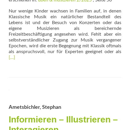
erschienen in:
üben & musizieren 2/2025
, Seite 56
Nur wenige Kinder wachsen in Familien auf, in denen
Klassische Musik ein natürlicher Bestandteil des
Lebens ist und der Besuch von Konzerten oder das
eigene Musizieren als bereichernde
Freizeitbeschäftigung angesehen wird. Fehlt aber ein
selbstverständ­licher Zugang zur Musik vergangener
Epochen, wird die erste Begegnung mit Klassik oftmals
Rea
als anspruchsvoll, nur für Experten geeignet oder als
mor
[…]
abo
Türö
zur
Alte
Mus
Ametsbichler, Stephan
Informieren – Illustrieren –
Interagieren