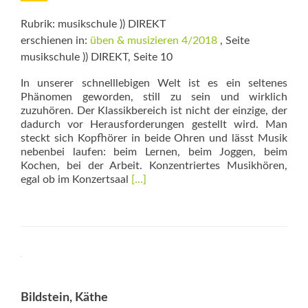
Rubrik: musikschule )) DIREKT
erschienen in:
üben & musizieren 4/2018
, Seite
musikschule )) DIREKT, Seite 10
In unserer schnelllebigen Welt ist es ein seltenes
Phänomen geworden, still zu sein und wirklich
zuzuhören. Der Klassikbereich ist nicht der einzige, der
dadurch vor Herausforderungen gestellt wird. Man
steckt sich Kopfhörer in beide Ohren und lässt Musik
nebenbei laufen: beim Lernen, beim Joggen, beim
Kochen, bei der Arbeit. Konzentriertes Musikhören,
Read
egal ob im Konzertsaal
[…]
more
about
Knopf
im
Ohr
Bildstein, Käthe