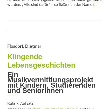
Read
werden. „Alle sind dafür“ – so ließe sich der Name
[…]
more
about
Alle
dafür
mit
vollem
Einsatz
Flosdorf, Dietmar
Klingende
Lebensgeschichten
Ein
Musikvermittlungsprojekt
mit Kindern, Studierenden
und SeniorInnen
Rubrik: Aufsatz