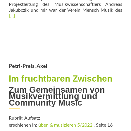
Projektleitung des Musikwissenschaftlers Andreas
Rea
Jakubczik und mir war der Verein Mensch Musik des
mor
[…]
abo
Wie
ein
Rom
Petri-Preis, Axel
Im fruchtbaren Zwischen
Zum Gemeinsamen von
Musikvermittlung und
Community Music
Rubrik: Aufsatz
erschienen in:
üben & musizieren 5/2022
, Seite 16