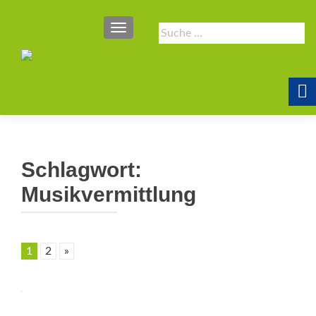
SCHALTE NAVIGATION
Suche
nach:
Schlagwort:
Musikvermittlung
1
2
»