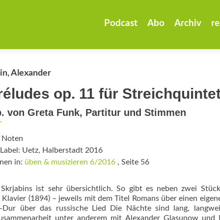
Zum
Inhalt
Podcast
Abo
Archiv
re
springen
in, Alexander
réludes op. 11 für Streichquintet
. von Greta Funk, Partitur und Stimmen
: Noten
Label: Uetz, Halberstadt 2016
nen in:
üben & musizieren 6/2016
, Seite 56
krjabins ist sehr übersichtlich. So gibt es neben zwei Stüc
lavier (1894) – jeweils mit dem Titel Romans über einen ­eigen
G-Dur über das russische Lied Die Nächte sind lang, langwei
Zusammenarbeit unter anderem mit Alexander Glasunow und N