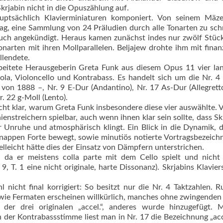
rjabin nicht in die Opuszählung auf.
hauptsächlich Klavierminiaturen komponiert. Von seinem Mäz
rag, eine Sammlung von 24 Präludien durch alle Tonarten zu sch
ch angekündigt. Heraus kamen zunächst indes nur zwölf Stück
arten mit ­ihren Mollparallelen. Beljajew drohte ihm mit finan
llendete.
beitete Heraus­geberin Greta Funk aus diesem Opus 11 vier l
iola, Violoncello und Kont­rabass. Es handelt sich um die Nr. 4
on 1888 –, Nr. 9 E-Dur ­(Andantino), Nr. 17 As-Dur (Allegretto
. 22 g-Moll (Lento).
cht klar, warum Greta Funk insbesondere diese vier auswählte. 
 Laienstreichern spielbar, auch wenn ihnen klar sein sollte, dass Sk
rer Unruhe und atmosphärisch klingt. Ein Blick in die ­Dynamik, d
knappen Forte bewegt, sowie minutiös notierte Vortragsbezeic
lleicht hätte dies der Einsatz von Dämpfern unterstrichen.
 da er meistens colla ­parte mit dem Cello spielt und nicht
 T. 1 eine nicht originale, harte Dissonanz). Skrjabins Klaviers
icht final korrigiert: So besitzt nur die Nr. 4 Taktzahlen. R
ie Fermaten erscheinen willkürlich, manches ohne zwingende
der drei originalen „accel.“, anderes wurde hinzugefügt. 
er Kontrabassstimme liest man in Nr. 17 die Bezeichnung „accel