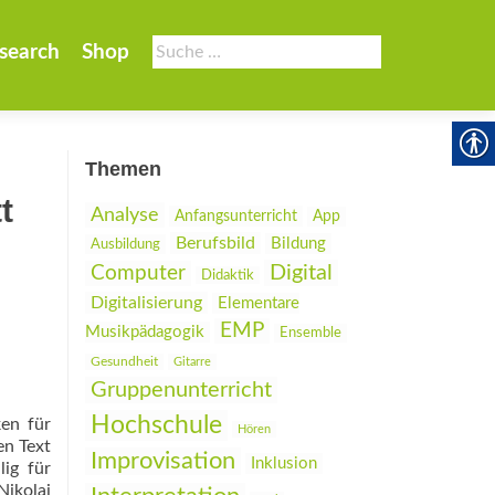
Suche
search
Shop
nach:
Themen
t
Analyse
Anfangsunterricht
App
Berufsbild
Bildung
Ausbildung
Digital
Computer
Didaktik
Digitalisierung
Elementare
EMP
Musikpädagogik
Ensemble
Gesundheit
Gitarre
Gruppenunterricht
Hochschule
ken für
Hören
en Text
Improvisation
Inklusion
lig für
ikolaj