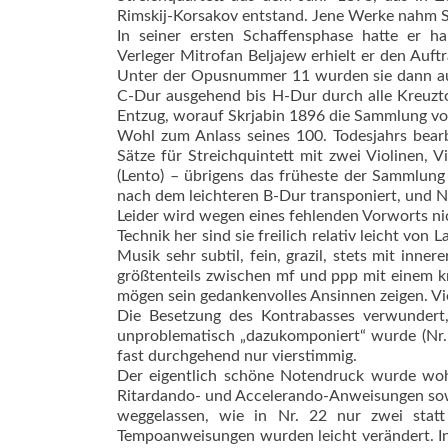
Rimskij-Korsakov entstand. Jene Werke nahm Sk
In seiner ­ersten Schaffensphase hatte er 
Verleger Mitrofan Beljajew erhielt er den Auft
Unter der Opusnummer 11 wurden sie dann au
C-Dur ausgehend bis H-Dur durch alle Kreuzton
Entzug, worauf Skrjabin 1896 die Sammlung vo
Wohl zum Anlass seines 100. Todesjahrs bear
Sätze für Streichquintett mit zwei Violinen, V
(Lento) – übrigens das früheste der Sammlung v
nach dem leichteren ­­B-Dur transponiert, und Nr
Leider wird wegen eines fehlenden Vorworts ni
Technik her sind sie ­freilich relativ leicht von
Musik sehr subtil, fein, grazil, stets mit inne
größtenteils zwischen mf und ppp mit ­einem 
mögen sein gedankenvolles Ansinnen zeigen. Vie
Die Besetzung des Kontrabasses verwundert,
unproblematisch „dazukomponiert“ wurde (Nr. 9,
fast durchgehend nur vierstimmig.
Der eigentlich schöne Notendruck wurde wohl n
Ritardando- und Accelerando-Anweisungen sow
weggelassen, wie in Nr. 22 nur zwei statt 
Tempoanweisungen wurden leicht verändert. In d