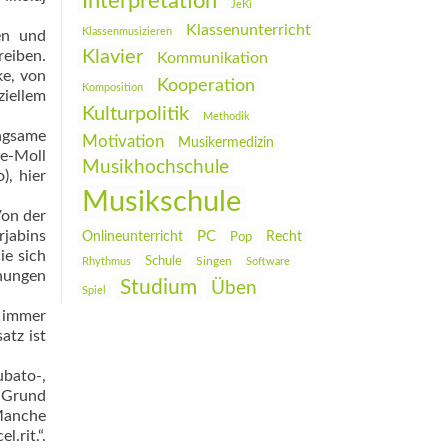
Interpretation
JeKi
Klassenunterricht
Klassenmusizieren
en und
Klavier
reiben.
Kommunikation
e, von
Kooperation
Komposition
ziellem
Kulturpolitik
Methodik
angsame
Motivation
Musikermedizin
 e-Moll
Musikhochschule
), hier
Musikschule
Von der
rjabins
PC
Onlineunterricht
Recht
Pop
ie sich
Schule
Rhythmus
Singen
Software
hnungen
Studium
Üben
Spiel
 immer
atz ist
ubato-,
n Grund
Manche
.rit.“.