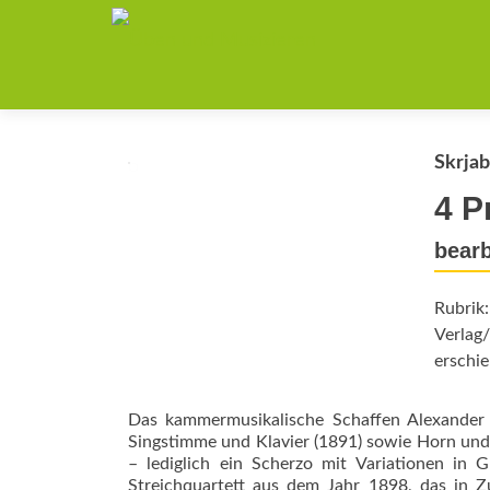
Skrjab
4 P
bearb
Rubrik
Verlag/
erschie
Das kammermusikalische Schaffen Alexander S
Singstimme und Klavier (1891) sowie Horn und K
– lediglich ein Scherzo mit Variationen in 
Streichquartett aus dem Jahr 1898, das in 