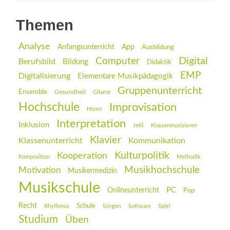
Themen
Analyse
Anfangsunterricht
App
Ausbildung
Digital
Computer
Berufsbild
Bildung
Didaktik
EMP
Digitalisierung
Elementare Musikpädagogik
Gruppenunterricht
Ensemble
Gesundheit
Gitarre
Hochschule
Improvisation
Hören
Interpretation
Inklusion
JeKi
Klassenmusizieren
Klavier
Klassenunterricht
Kommunikation
Kulturpolitik
Kooperation
Komposition
Methodik
Musikhochschule
Motivation
Musikermedizin
Musikschule
PC
Onlineunterricht
Pop
Recht
Schule
Rhythmus
Singen
Software
Spiel
Studium
Üben