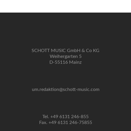
SCHOTT MUSIC GmbH & Co KG
Weihergarten 5
D-55116 Mainz
um.redaktion@schott-music.com
Tel. +49 6131 246-855
Fax. +49 6131 246-75855