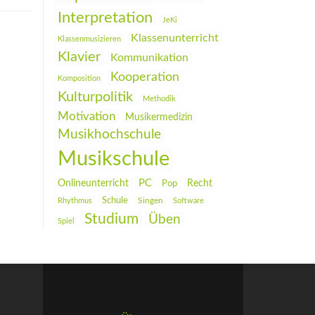
Interpretation
JeKi
Klassenunterricht
Klassenmusizieren
Klavier
Kommunikation
Kooperation
Komposition
Kulturpolitik
Methodik
Motivation
Musikermedizin
Musikhochschule
Musikschule
PC
Onlineunterricht
Recht
Pop
Schule
Rhythmus
Singen
Software
Studium
Üben
Spiel