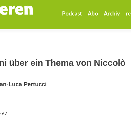
Zum
Inhalt
Podcast
Abo
Archiv
re
springen
ni über ein Thema von Niccolò
ian-Luca Pertucci
e 67