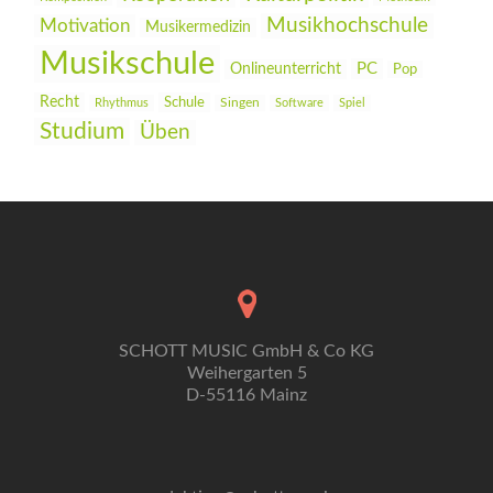
Musikhochschule
Motivation
Musikermedizin
Musikschule
PC
Onlineunterricht
Pop
Recht
Schule
Rhythmus
Singen
Software
Spiel
Studium
Üben
SCHOTT MUSIC GmbH & Co KG
Weihergarten 5
D-55116 Mainz