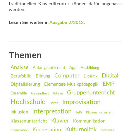
traditionellen Klavierliteratur können dafür angepasst
werden.
Lesen Sie weiter in
Ausgabe 2/2012
.
Themen
Analyse
Anfangsunterricht
App
Ausbildung
Digital
Computer
Berufsbild
Bildung
Didaktik
EMP
Digitalisierung
Elementare Musikpädagogik
Gruppenunterricht
Ensemble
Gesundheit
Gitarre
Hochschule
Improvisation
Hören
Interpretation
Inklusion
JeKi
Klassenmusizieren
Klavier
Klassenunterricht
Kommunikation
Kulturpolitik
Kooperation
Komposition
Methodik