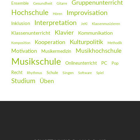
Gruppenunterricht
Ensemble
Gesundheit
Gitarre
Hochschule
Improvisation
Hören
Interpretation
Inklusion
JeKi
Klassenmusizieren
Klavier
Klassenunterricht
Kommunikation
Kulturpolitik
Kooperation
Komposition
Methodik
Musikhochschule
Motivation
Musikermedizin
Musikschule
PC
Onlineunterricht
Pop
Recht
Schule
Rhythmus
Singen
Software
Spiel
Studium
Üben