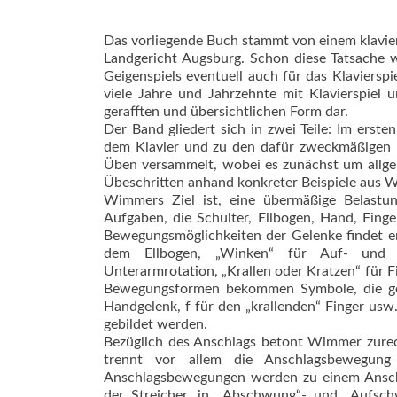
Das vorliegende Buch stammt von einem klavier
Landgericht Augsburg. Schon diese Tatsache w
Geigenspiels eventuell auch für das Klaviers
viele Jahre und Jahrzehnte mit Klavierspiel 
gerafften und übersichtlichen Form dar.
Der Band gliedert sich in zwei Teile: Im erste
dem Klavier und zu den dafür zweckmäßigen 
Üben versammelt, wobei es zunächst um allge
Übeschritten anhand konkreter Beispiele aus 
Wimmers Ziel ist, eine übermäßige Belastun
Aufgaben, die Schulter, Ellbogen, Hand, Fing
Bewegungsmöglichkeiten der Gelenke findet er
dem Ellbogen, „Winken“ für Auf- und A
Unterarmrotation, „Krallen oder Kratzen“ für 
Bewegungsformen bekommen Symbole, die geg
Handgelenk, f für den „krallenden“ Finger us
gebildet werden.
Bezüglich des Anschlags betont Wimmer zure
trennt vor allem die Anschlagsbewegung
Anschlagsbewegungen werden zu einem Anschl
der Streicher, in „Abschwung“- und „Aufsch