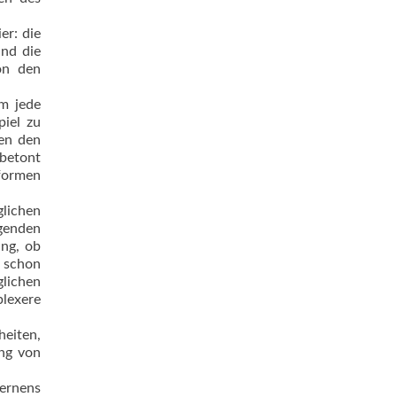
er: die
und die
on den
em jede
piel zu
den den
 betont
sformen
lichen
genden
ng, ob
h schon
lichen
lexere
heiten,
ung von
ernens