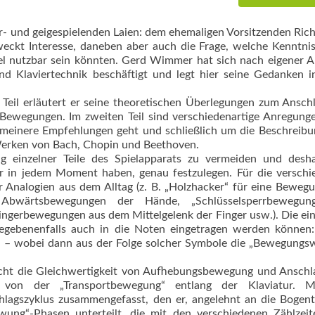
- und geigespielenden Laien: dem ehema­ligen Vorsitzenden Ric
eckt Interesse, daneben aber auch die Frage, welche Kenntni
piel nutzbar sein könnten. Gerd Wimmer hat sich nach eigener 
und Klaviertechnik beschäftigt und legt hier seine Gedanken i
n Teil erläutert er seine theoretischen Überlegungen zum Ansch
Bewegungen. Im zweiten Teil sind verschiedenartige Anregung
meinere Empfehlungen geht und schließlich um die Beschreib
Werken von Bach, Chopin und Beethoven.
g einzelner Teile des Spielapparats zu vermeiden und desha
er in jedem Moment haben, genau festzulegen. Für die verschi
 Analogien aus dem Alltag (z. B. „Holzhacker“ für eine Beweg
bwärtsbewegungen der Hände, „Schlüsselsperrbewegun
Fingerbewegungen aus dem Mittelgelenk der Finger usw.). Die ei
ebenenfalls auch in die Noten eingetragen werden können:
w. – wobei dann aus der Folge solcher Symbole die „Bewegungs
cht die Gleichwertigkeit von Aufhebungsbewegung und Anschl
 von der „Transportbewegung“ entlang der Klaviatur. M
ags­zyklus zusammengefasst, den er, angelehnt an die Bogent
wung“-Phasen unterteilt, die mit den verschiedenen Zählzeit