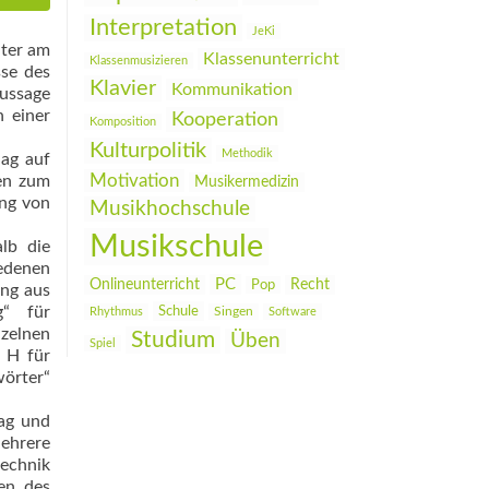
Interpretation
JeKi
hter am
Klassenunterricht
Klassenmusizieren
sse des
Klavier
Kommunikation
Aussage
n einer
Kooperation
Komposition
Kulturpolitik
Methodik
lag auf
Motivation
en zum
Musikermedizin
ung von
Musikhochschule
Musikschule
lb die
e­denen
PC
Onlineunterricht
Recht
Pop
ung aus
g“ für
Schule
Rhythmus
Singen
Software
nzelnen
Studium
Üben
Spiel
 H für
wörter“
ag und
ehrere
echnik
en des