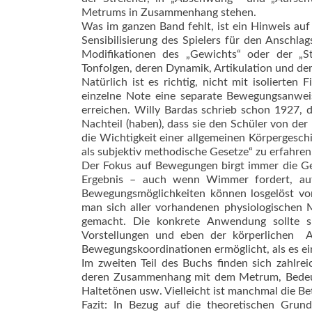
Metrums in Zusammenhang stehen.
Was im ganzen Band fehlt, ist ein Hinweis auf
Sensibilisierung des Spielers für den Anschla
Modifikationen des „Gewichts“ oder der „
Tonfolgen, deren Dynamik, Artikulation und de
Natürlich ist es richtig, nicht mit isolierten
einzelne Note eine separate Bewegungsanweis
erreichen. Willy Bardas schrieb schon 1927,
Nachteil (haben), dass sie den Schüler von der
die Wichtigkeit einer allgemeinen Körpergesc
als subjektiv methodische Gesetze“ zu erfahre
Der Fokus auf Bewegungen birgt immer die G
Ergebnis – auch wenn Wimmer fordert, auf
Bewegungsmöglichkeiten können losgelöst vo
man sich aller vorhandenen physiologischen 
gemacht. Die konkrete Anwendung sollte s
Vorstellungen und eben der körperlichen An
Bewegungskoordinationen ermöglicht, als es e
Im zweiten Teil des Buchs finden sich zahlre
deren Zusammenhang mit dem Metrum, Bedeutun
Haltetönen usw. Vielleicht ist manchmal die Be
Fazit: In Bezug auf die theoretischen Grun