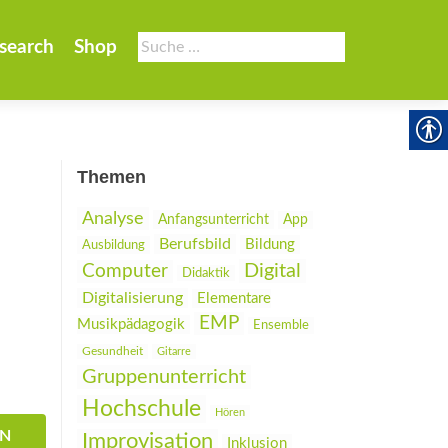
Suche
search
Shop
nach:
Themen
Analyse
Anfangsunterricht
App
Berufsbild
Bildung
Ausbildung
Digital
Computer
Didaktik
Digitalisierung
Elementare
EMP
Musikpädagogik
Ensemble
Gesundheit
Gitarre
Gruppenunterricht
Hochschule
Hören
EN
Improvisation
Inklusion