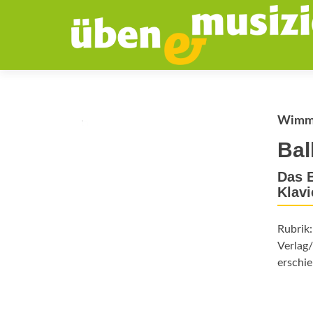
Wimme
Bal
Das 
Klavi
Rubrik
Verlag
erschie