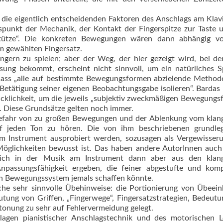
 die eigentlich entscheidenden Faktoren des Anschlags am Klavi
gspunkt der Mechanik, der Kontakt der Fingerspitze zur Taste 
Stütze“. Die konkreten Bewegungen wären dann abhängig v
m gewählten Fingersatz.
 Fingern zu spielen; aber der Weg, der hier gezeigt wird, bei d
ung bekommt, erscheint nicht sinnvoll, um ein natürliches S
 dass „alle auf bestimmte Bewegungsformen abzielende Metho
 Betätigung seiner eigenen Beobachtungsgabe isolieren“. Bardas
hicklichkeit, um die jeweils „subjektiv zweckmäßigen Bewegung
n. Diese Grundsätze gelten noch immer.
efahr von zu großen Bewegungen und der Ablenkung vom klang
 jeden Ton zu hören. Die von ihm beschriebenen grundle
m Instrument ausprobiert werden, sozusagen als Vergewisseru
Möglichkeiten bewusst ist. Das haben andere AutorInnen auc
ich in der Musik am Instrument dann aber aus den klang
passungsfähigkeit ergeben, die feiner abgestufte und komp
in Bewegungssystem jemals schaffen könnte.
iche sehr sinnvolle Übehinweise: die Portionierung von Übeein
g von Griffen, „Finger­wege“, Fingersatzstrategien, Bedeut
tonung zu sehr auf Fehlervermeidung gelegt.
dlagen pianistischer Anschlagstechnik und des motorischen L