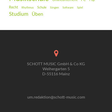
Onlineunterricht
Pop
Recht
Schule
Rhythmus
Singen
Software
Spiel
Studium
Üben
SCHOTT MUSIC GmbH & Co KG
Weihergarten 5
D-55116 Mainz
um.redaktion@schott-music.com