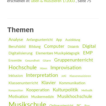
erschienen in:
üben & musizieren 1/2003
, Seite 75
Themen
Analyse
Anfangsunterricht
App
Ausbildung
Digital
Computer
Berufsbild
Bildung
Didaktik
EMP
Digitalisierung
Elementare Musikpädagogik
Gruppenunterricht
Ensemble
Gesundheit
Gitarre
Hochschule
Improvisation
Hören
Interpretation
Inklusion
JeKi
Klassenmusizieren
Klavier
Klassenunterricht
Kommunikation
Kulturpolitik
Kooperation
Komposition
Methodik
Musikhochschule
Motivation
Musikermedizin
Musikschule
PC