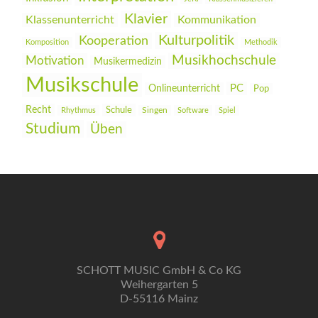
Klavier
Klassenunterricht
Kommunikation
Kulturpolitik
Kooperation
Komposition
Methodik
Musikhochschule
Motivation
Musikermedizin
Musikschule
PC
Onlineunterricht
Pop
Recht
Schule
Rhythmus
Singen
Software
Spiel
Studium
Üben
SCHOTT MUSIC GmbH & Co KG
Weihergarten 5
D-55116 Mainz