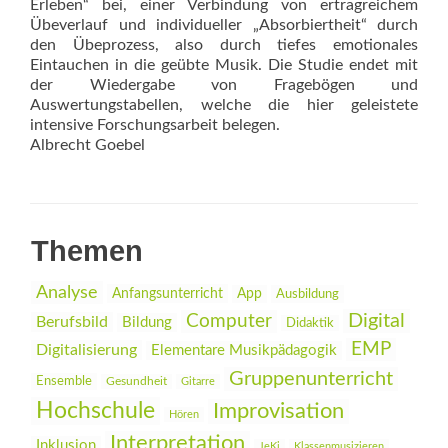
Erleben“ bei, einer Verbindung von ertragreichem
Übeverlauf und individueller „Absorbiertheit“ durch
den Übeprozess, also durch tiefes emotionales
Eintauchen in die geübte Musik. Die Studie endet mit
der Wiedergabe von Fragebögen und
Auswertungstabellen, welche die hier geleistete
intensive Forschungsarbeit belegen.
Albrecht Goebel
Themen
Analyse
Anfangsunterricht
App
Ausbildung
Digital
Computer
Berufsbild
Bildung
Didaktik
EMP
Digitalisierung
Elementare Musikpädagogik
Gruppenunterricht
Ensemble
Gesundheit
Gitarre
Hochschule
Improvisation
Hören
Interpretation
Inklusion
JeKi
Klassenmusizieren