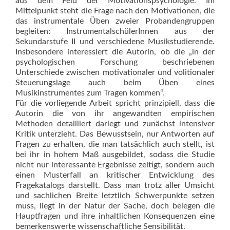
aus dem Feld der Motiva­tionspsychologie. Im
Mittelpunkt steht die Frage nach den Motivationen, die
das instrumentale Üben zweier Probandengruppen
begleiten: InstrumentalschülerInnen aus der
Sekundarstufe II und verschiedene Musikstudierende.
Insbesondere interessiert die Autorin, ob die „in der
psychologischen Forschung beschriebenen
Unterschiede zwischen motivationaler und volitionaler
Steuerungslage auch beim Üben eines
Musikinstrumentes zum Tragen kommen“.
Für die vorliegende Arbeit spricht prinzipiell, dass die
Autorin die von ihr angewandten empirischen
Methoden detailliert darlegt und zunächst intensiver
Kritik unterzieht. Das Bewusstsein, nur Antworten auf
Fragen zu erhalten, die man tatsächlich auch stellt, ist
bei ihr in hohem Maß ausgebildet, sodass die Studie
nicht nur interessante Ergebnisse zeitigt, sondern auch
einen Musterfall an kritischer Entwicklung des
Fragekatalogs darstellt. Dass man trotz aller Umsicht
und sachlichen Breite letztlich Schwer­punkte setzen
muss, liegt in der Natur der Sache, doch belegen die
Hauptfragen und ihre inhaltlichen Konsequenzen eine
bemerkenswerte wissenschaftliche Sensibilität.