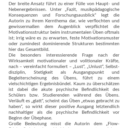
Der breite Ansatz führt zu einer Fülle von Haupt- und
Nebenergebnissen. Unter „Fazit, musikpädagogische
Konsequenzen und Forschungsausblick“ legt die
Autorin zu ihrem Kernthema dar, wie verflochten und
gewissermaßen dem Augenblick verpflichtet die
Motivationsstruktur beim instrumentalen Üben oftmals
ist; irrig wäre es zu erwarten, feste Motivationsmuster
oder zumindest dominierende Strukturen bestimmten
hier das Gesamtbild.
Die besonders interessierende Frage nach der
Wirksamkeit motivationaler und volitionaler Kräfte,
nach – vereinfacht formuliert – „Lust“, „Unlust“, Selbst­
disziplin, Stetigkeit als Ausgangspunkt und
Begleiterscheinung des Übens, führt zu einem
vielschichtigen Ergebnisbündel. Kaum zu überschätzen
ist dabei die akute psychische Befindlichkeit des
Schülers bzw. Studierenden während des Übens.
Verläuft es „glatt“, scheint das Üben „etwas gebracht zu
haben“, so wirkt dieser positive Ausgang letztendlich
nachhal­tiger als die psychische Befindlichkeit vor
Beginn der Übe­phase.
Große Bedeutung misst die Autorin dem „Flow-