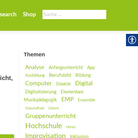
Suche
search
Shop
nach:
Themen
Analyse
Anfangsunterricht
App
Berufsbild
Bildung
Ausbildung
icht,
Digital
Computer
Didaktik
Digitalisierung
Elementare
EMP
Musikpädagogik
Ensemble
Gesundheit
Gitarre
Gruppenunterricht
Hochschule
Hören
Improvisation
Inklusion