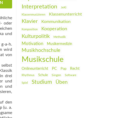
EN
Interpretation
JeKi
Klassenunterricht
Klassenmusizieren
öhliche
Klavier
Kommunikation
l- oder
reichen
Kooperation
Komposition
ika und
Kulturpolitik
Methodik
Motivation
 g-a-h.
Musikermedizin
en wird
Musikhochschule
rat von
Musikschule
selbst
PC
Onlineunterricht
Recht
Pop
Klassik
Schule
in drei
Rhythmus
Singen
Software
her und
Studium
Üben
Spiel
en und
sieren,
auf den
 (u. a.
ngsame