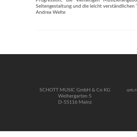
Progression, die vielfältigen Musizierange
Seitengestaltung und die leicht verständlichen 
Andrea Welte
SCHOTT MUSIC GmbH & Co KG
um.r
Weihergarten 5
D-55116 Mainz