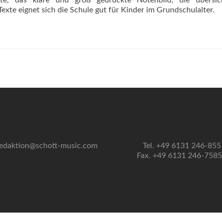
bote, das klare und groß gedruckte Notenbild, die übersich
Texte eignet sich die Schule gut für Kinder im Grundschulalter.
edaktion@schott-music.com
Tel. +49 6131 246-855
Fax. +49 6131 246-758