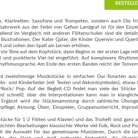
BESTELL
n, Klarinetten, Saxofone und Trompeten, sondern auch Die fr
 Lehrwerk aus der Feder von Ge­fion Landgraf ist für den Einze
llend im Vergleich mit anderen Flötenschulen sind die detail
 Illustrationen. Der Kater Qater, die Kinder Querwin und Quer
ft und sollen den Spaß am Lernen erhöhen.
ste Töne auf dem Kopfstück, dann Beginn in der ersten Lage mit
 und punktierte Vier-tel eingeführt. Auf komplexere Rhythm
Rhythmussprache. Am Ende des ersten Bandes reicht der Tonvor
 zweistimmige Musikstücke in einfachen Dur-Tonarten aus: 
ks- und Kinderlieder (mit Texten und Akkordsymbolen), etwas 
z/Rock/ Pop. Auf der Begleit-CD findet man viele der Stücke 
nd schnell); über die Interpretationen kann man in klanglic
ein. Ergänzt wird die Stückesammlung durch zahlreiche Übung
enpflege, Atmung, Üben, Einspielen, Gruppenunterricht, Improvi
tücke für 1-2 Flöten und Klavier) und das Trioheft sind ganz 
ichten Bearbeitungen klassischer Werke viel Folk, Rock und Pop
t die Auswahl für das gemeinsame Musizieren. Durch die la