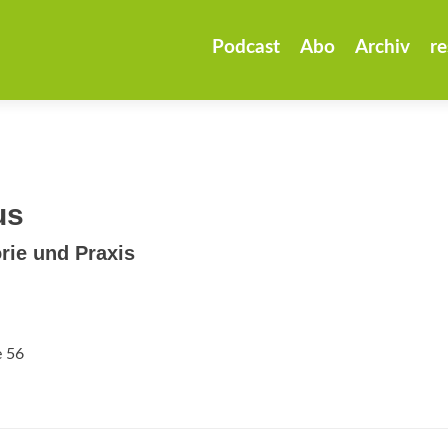
Zum
Inhalt
Podcast
Abo
Archiv
re
springen
us
rie und Praxis
e 56