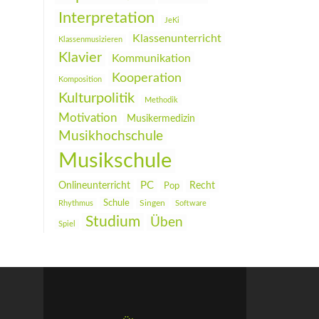
Interpretation
JeKi
Klassenunterricht
Klassenmusizieren
Klavier
Kommunikation
Kooperation
Komposition
Kulturpolitik
Methodik
Motivation
Musikermedizin
Musikhochschule
Musikschule
PC
Onlineunterricht
Recht
Pop
Schule
Rhythmus
Singen
Software
Studium
Üben
Spiel