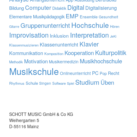
Digital
Computer
Digitalisierung
Bildung
Didaktik
EMP
Elementare Musikpädagogik
Ensemble
Gesundheit
Hochschule
Gruppenunterricht
Hören
Gitarre
Improvisation
Interpretation
Inklusion
JeKi
Klavier
Klassenunterricht
Klassenmusizieren
Kulturpolitik
Kooperation
Kommunikation
Komposition
Musikhochschule
Motivation
Musikermedizin
Methodik
Musikschule
PC
Onlineunterricht
Recht
Pop
Studium
Üben
Schule
Rhythmus
Singen
Software
Spiel
SCHOTT MUSIC GmbH & Co KG
Weihergarten 5
D-55116 Mainz