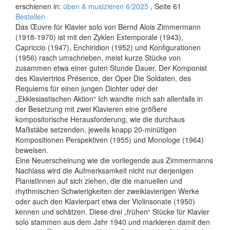
erschienen in:
üben & musizieren 6/2025
, Seite 61
Bestellen
Das Œuvre für Klavier solo von Bernd Alois Zimmermann
(1918-1970) ist mit den Zyklen Extemporale (1943),
Capriccio (1947), Enchiridion (1952) und Konfigurationen
(1956) rasch umschrieben, meist kurze Stücke von
zusammen etwa einer guten Stunde Dauer. Der Komponist
des Klaviertrios Présence, der Oper Die Soldaten, des
Requiems für einen jungen Dichter oder der
„Ekklesiastischen Aktion“ Ich wandte mich sah allenfalls in
der Besetzung mit zwei Klavieren eine größere
kompositorische Herausforderung, wie die durchaus
Maßstäbe setzenden, jeweils knapp 20-minütigen
Kompositionen Perspektiven (1955) und Monologe (1964)
beweisen.
Eine Neuerscheinung wie die vorliegende aus Zimmermanns
Nachlass wird die Aufmerksamkeit nicht nur derjenigen
PianistInnen auf sich ziehen, die die manuellen und
rhythmischen Schwierigkeiten der zweiklavierigen Werke
oder auch den Klavierpart etwa der Violinsonate (1950)
kennen und schätzen. Diese drei „frühen“ Stücke für Klavier
solo stammen aus dem Jahr 1940 und markieren damit den