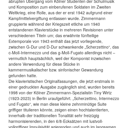
abrupten Übergang vom Kölner Studenten der Schulmusik
und Komposition zum einberufenen Soldaten im Zweiten
Weltkrieg, eine Rolle, aus der er erst 1942 aufgrund einer
Kampfmittelvergiftung entlassen wurde. Zimmermann
gruppierte während der Kriegszeit etliche um 1940
entstandenen Klavierstücke in mehreren Revisionen unter
verschiedenen Titeln um; das erwähnte fünfteilige
Extemporale von 1943 enthält das jetzt vorliegende,
zwischen G-Dur und D-Dur schwankende „Scherzettino“, das
c-Moll-Intermezzo und das g-Moll-Fugato allerdings nicht –
vermutlich hauptsächlich, weil der Komponist inzwischen
andere Verwendung für diese Stücke in
kammermusikalischer bzw. sinfonischer Gewandung
gefunden hatte.
Die klavieristischen Originalfassungen, die jetzt erstmals in
einer gedruckten Ausgabe zugänglich sind, wurden bereits
1998 von der Kölner Zimmermann-Spezialistin Tiny Wirtz
(1923-2023) in Berlin uraufgeführt. „Scherzettino, Intermezzo
und Fugato“, wie man diese kleine zehnminütige Suite
griffiger titulieren könnte, zeigen einen hochtalentierten,
innerhalb der traditionellen Tonalität sehr freizügig
harmonisierenden, in den 6/8-Ecksätzen mit lustvoll-
vollgriffiger Impulsivität agierenden und auch im langsamen