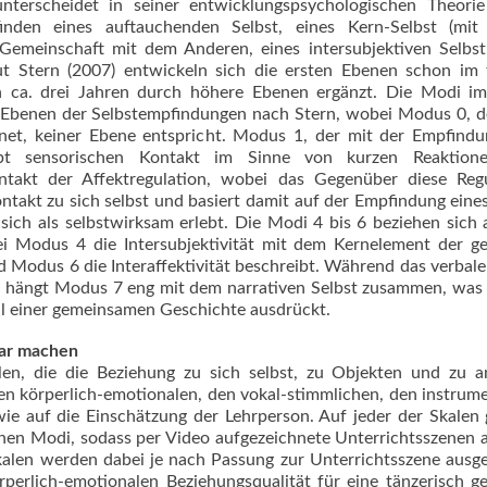
unterscheidet in seiner entwicklungspsychologischen Theorie
nden eines auftauchenden Selbst, eines Kern-Selbst (mit
 Gemeinschaft mit dem Anderen, eines intersubjektiven Selbst
aut Stern (2007) entwickeln sich die ersten Ebenen schon im
n ca. drei Jahren durch höhere Ebenen ergänzt. Die Modi i
 Ebenen der Selbstempfindungen nach Stern, wobei Modus 0, d
hnet, keiner Ebene entspricht. Modus 1, der mit der Empfind
eibt sensorischen Kontakt im Sinne von kurzen Reaktion
akt der Affektregulation, wobei das Gegenüber diese Regu
akt zu sich selbst und basiert damit auf der Empfindung eine
ich als selbstwirksam erlebt. Die Modi 4 bis 6 beziehen sich 
i Modus 4 die Intersubjektivität mit dem Kernelement der ge
 Modus 6 die Interaffektivität beschreibt. Während das verbale
t, hängt Modus 7 eng mit dem narrativen Selbst zusammen, was 
eil einer gemeinsamen Geschichte ausdrückt.
bar machen
en, die die Beziehung zu sich selbst, zu Objekten und zu a
den körperlich-emotionalen, den vokal-stimmlichen, den instrum
e auf die Einschätzung der Lehrperson. Auf jeder der Skalen 
enen Modi, sodass per Video aufgezeichnete Unterrichtsszenen
Skalen werden dabei je nach Passung zur Unterrichtsszene ausg
örperlich-emotionalen Beziehungsqualität für eine tänzerisch g