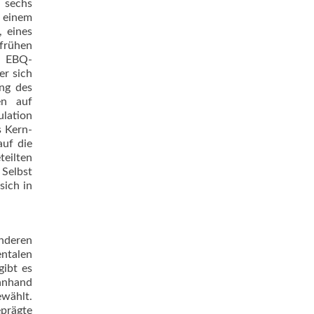
 sechs
 einem
, eines
 frühen
m EBQ-
er sich
ung des
en auf
lation
s Kern-
auf die
teilten
 Selbst
sich in
nderen
entalen
gibt es
 anhand
ewählt.
eprägte