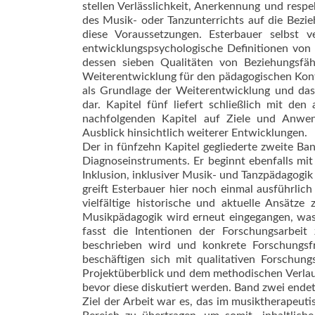
stellen Verlässlichkeit, Anerkennung und resp
des Musik- oder Tanzunterrichts auf die Bezie
diese Voraussetzungen. Esterbauer selbst v
entwicklungspsychologische Definitionen von 
dessen sieben Qualitäten von Beziehungsfä
Weiterentwicklung für den pädagogischen Konte
als Grundlage der Weiterentwicklung und das 
dar. Kapitel fünf liefert schließlich mit de
nachfolgenden Kapitel auf Ziele und Anwen
Ausblick hinsichtlich weiterer Entwicklungen.
Der in fünfzehn Kapitel gegliederte zweite B
Diagnoseinstruments. Er beginnt ebenfalls mit
Inklusion, inklusiver Musik- und Tanzpädagogi
greift Esterbauer hier noch einmal ausführlic
vielfältige historische und aktuelle Ansätze
Musikpädagogik wird erneut eingegangen, was 
fasst die Intentionen der Forschungsarbeit
beschrieben wird und konkrete Forschungsf
beschäftigen sich mit qualitativen Forschun
Projektüberblick und dem methodischen Verlauf
bevor diese diskutiert werden. Band zwei endet
Ziel der Arbeit war es, das im musiktherapeu