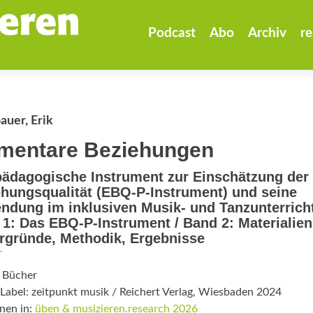
Zum
Inhalt
Podcast
Abo
Archiv
re
springen
auer, Erik
mentare Beziehungen
ädagogische Instrument zur Einschätzung der
hungsqualität (EBQ-P-Instrument) und seine
dung im inklusiven Musik- und Tanzunterricht
1: Das EBQ-P-Instrument / Band 2: Materialien
rgründe, Methodik, Ergebnisse
: Bücher
Label: zeitpunkt musik / Reichert Verlag, Wiesbaden 2024
nen in:
üben & musizieren.research 2026