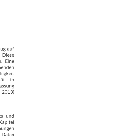
zug auf
 Diese
n. Eine
henden
higkeit
tät in
passung
, 2013)
ts und
apitel
ehungen
. Dabei