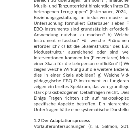
Bereich zu übertragen, um somit „inhaltlic
Musik- und Tanzunterricht hinsichtlich ihres E
heterogenen Lerngruppen“ (Esterbauer, 2024, 
Beziehungsgestaltung im inklusiven musik- un
Untersuchung formuliert Esterbauer sieben 
EBQ-Instruments sind grundsätzlich erforder
Anwendung nutzbar zu machen? b) Welche
Instrument erfassbar? Für welche Phänomene
erforderlich? c) Ist die Skalenstruktur des E
Modusstruktur ausreichend oder sind wei
Interventionen kommen im (Elementaren) Musi
einer Skala für die Lehrperson einfließen? f
zeigen welche Wirkung auf die weitere Beziehu
dies in einer Skala abbilden? g) Welche Vi
pädagogische EBQ-P-Instrument zu fungieren?
zeigen ein breites Spektrum, das von grundle
stark praxisbezogenen Detailfragen reicht. Di
Einige Fragen richten sich auf makroskopis
spezifische Aspekte betreffen. Ein hierarch
Unterfragen hätte eine systematische Darstell
1.2 Der Adaptationsprozess
Vorläuferuntersuchungen (z. B. Salmon, 20