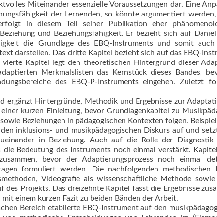
ektvolles Miteinander essenzielle Voraussetzungen dar. Eine An
hungsfähigkeit der Lernenden, so könnte argumentiert werden, 
erfolgt in diesem Teil seiner Publikation eher phänomenolo
Beziehung und Beziehungsfähigkeit. Er bezieht sich auf Daniel
higkeit die Grundlage des EBQ-Instruments und somit auch 
xt darstellen. Das dritte Kapitel bezieht sich auf das EBQ-Ins
vierte Kapitel legt den theoretischen Hintergrund dieser Ada
n adaptierten Merkmalslisten das Kernstück dieses Bandes, be
dungsbereiche des EBQ-P-Instruments eingehen. Zuletzt fol
and ergänzt Hintergründe, Methodik und Ergebnisse zur Adaptat
 einer kurzen Einleitung, bevor Grundlagenkapitel zu Musikpäd
k sowie Beziehungen in pädagogischen Kontexten folgen. Beispie
h den inklusions- und musikpädagogischen Diskurs auf und setz
 zueinander in Beziehung. Auch auf die Rolle der Diagnostik
die Bedeutung des Instruments noch einmal verstärkt. Kapite
 zusammen, bevor der Adaptierungsprozess noch einmal detai
ragen formuliert werden. Die nachfolgenden methodischen K
gsmethoden, Videografie als wissenschaftliche Methode sowi
 des Projekts. Das dreizehnte Kapitel fasst die Ergebnisse zu
 mit einem kurzen Fazit zu beiden Bänden der Arbeit.
tischen Bereich etablierte EBQ-Instrument auf den musikpädago