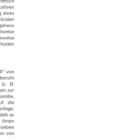
retisch
ativen
g eines
tralen
rgehens
lweise
lsweise
thoden
ll“ von
 beruht
(z. B.
gen zur
milie,
uf die
rliege,
delt es
 ihnen
sieben
gen von