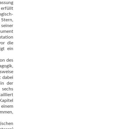
passung
erfüllt
gisch-
 Stern,
seiner
trument
ptation
vor die
gt ein
ion des
agogik,
lsweise
t dabei
 in der
l sechs
lliert
apitel
e einem
sammen,
gischen