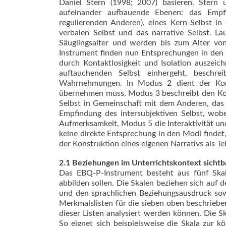
Daniel Stern (1998; 2007) basieren. Stern 
aufeinander aufbauende Ebenen: das Empfi
regulierenden Anderen), eines Kern-Selbst in
verbalen Selbst und das narrative Selbst. L
Säuglingsalter und werden bis zum Alter vo
Instrument finden nun Entsprechungen in den
durch Kontaktlosigkeit und Isolation auszeic
auftauchenden Selbst einhergeht, beschr
Wahrnehmungen. In Modus 2 dient der Kont
übernehmen muss. Modus 3 beschreibt den Kont
Selbst in Gemeinschaft mit dem Anderen, das s
Empfindung des intersubjektiven Selbst, wobe
Aufmerksamkeit, Modus 5 die Interaktivität und
keine direkte Entsprechung in den Modi finde
der Konstruktion eines eigenen Narrativs als T
2.1 Beziehungen im Unterrichtskontext sicht
Das EBQ-P-Instrument besteht aus fünf Skal
abbilden sollen. Die Skalen beziehen sich auf 
und den sprachlichen Beziehungsausdruck sowi
Merkmalslisten für die sieben oben beschrieb
dieser Listen analysiert werden können. Die 
So eignet sich beispielsweise die Skala zur k