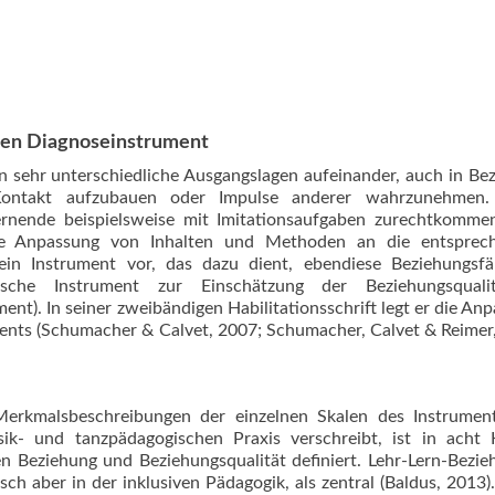
hen Diagnoseinstrument
en sehr unterschiedliche Ausgangslagen aufeinander, auch in Be
 Kontakt aufzubauen oder Impulse anderer wahrzunehmen.
ernende beispielsweise mit Imitationsaufgaben zurechtkomme
die Anpassung von Inhalten und Methoden an die entsprec
 ein Instrument vor, das dazu dient, ebendiese Beziehungsfä
ische Instrument zur Einschätzung der Beziehungsquali
t). In seiner zweibändigen Habilitationsschrift legt er die An
ents (Schumacher & Calvet, 2007; Schumacher, Calvet & Reimer
Merkmalsbeschreibungen der einzelnen Skalen des Instrumen
k- und tanzpädagogischen Praxis verschreibt, ist in acht K
en Beziehung und Beziehungsqualität definiert. Lehr-Lern-Bezi
sch aber in der inklusiven Pädagogik, als zentral (Baldus, 2013)