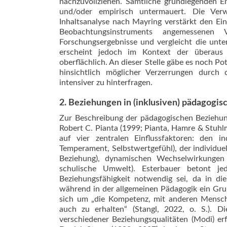
nachzuvollziehen. Sämtliche grundlegenden E
und/oder empirisch untermauert. Die Verw
Inhaltsanalyse nach Mayring verstärkt den Ei
Beobachtungsinstruments angemessenen 
Forschungsergebnisse und vergleicht die unte
erscheint jedoch im Kontext der überaus 
oberflächlich. An dieser Stelle gäbe es noch P
hinsichtlich möglicher Verzerrungen durch 
intensiver zu hinterfragen.
2. Beziehungen in (inklusiven) pädagogi
Zur Beschreibung der pädagogischen Beziehung
Robert C. Pianta (1999; Pianta, Hamre & Stuhl
auf vier zentralen Einflussfaktoren: den i
Temperament, Selbstwertgefühl), der individuel
Beziehung), dynamischen Wechselwirkungen 
schulische Umwelt). Esterbauer betont je
Beziehungsfähigkeit notwendig sei, da in die
während in der allgemeinen Pädagogik ein Gru
sich um „die Kompetenz, mit anderen Mensc
auch zu erhalten“ (Stangl, 2022, o. S.). D
verschiedener Beziehungsqualitäten (Modi) e