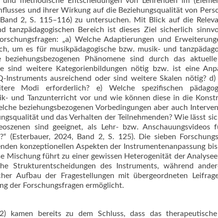
he und methodische Entscheidungen von Lehrenden im (Elemen
influsses und ihrer Wirkung auf die Beziehungsqualität von Pers
Band 2, S. 115–116) zu untersuchen. Mit Blick auf die Relev
d tanzpädagogischen Bereich ist dieses Ziel sicherlich sinnvo
Forschungsfragen: „a) Welche Adaptierungen und Erweiterung
lich, um es für musikpädagogische bzw. musik- und tanzpädag
 beziehungsbezogenen Phänomene sind durch das aktuell
 sind weitere Kategorienbildungen nötig bzw. ist eine Anp
BQ-Instruments ausreichend oder sind weitere Skalen nötig? d) 
tere Modi erforderlich? e) Welche spezifischen pädagog
k- und Tanzunterricht vor und wie können diese in die Konst
) Welche beziehungsbezogenen Vorbedingungen aber auch Interve
ngsqualität und das Verhalten der Teilnehmenden? Wie lässt si
deoszenen sind geeignet, als Lehr- bzw. Anschauungsvideos f
“ (Esterbauer, 2024, Band 2, S. 125). Die sieben Forschung
genden konzeptionellen Aspekten der Instrumentenanpassung bis
ese Mischung führt zu einer gewissen Heterogenität der Analyse
che Strukturentscheidungen des Instruments, während ander
ischer Aufbau der Fragestellungen mit übergeordneten Leifra
ung der Forschungsfragen ermöglicht.
12) kamen bereits zu dem Schluss, dass das therapeutisch