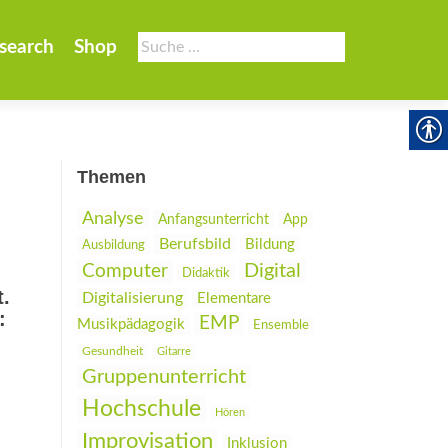
Suche
search
Shop
nach:
Themen
Analyse
Anfangsunterricht
App
Berufsbild
Bildung
Ausbildung
Digital
Computer
Didaktik
.
Digitalisierung
Elementare
:
EMP
Musikpädagogik
Ensemble
Gesundheit
Gitarre
Gruppenunterricht
Hochschule
Hören
Improvisation
Inklusion