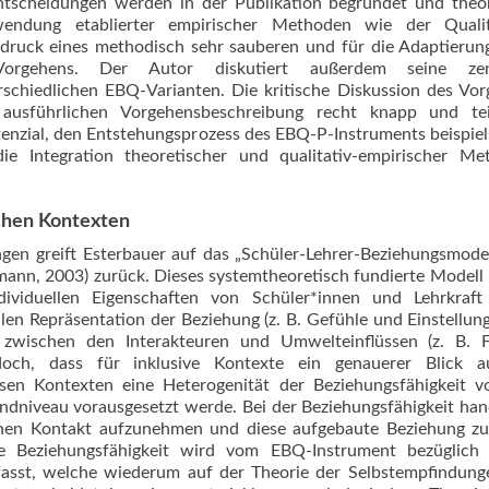
ntscheidungen werden in der Publikation begründet und theo
endung etablierter empirischer Methoden wie der Qualit
ndruck eines methodisch sehr sauberen und für die Adaptierun
Vorgehens. Der Autor diskutiert außerdem seine zen
rschiedlichen EBQ-Varianten. Die kritische Diskussion des Vo
ausführlichen Vorgehensbeschreibung recht knapp und tei
otenzial, den Entstehungsprozess des EBQ-P-Instruments beispie
die Integration theoretischer und qualitativ-empirischer Me
schen Kontexten
en greift Esterbauer auf das „Schüler-Lehrer-Beziehungsmode
mann, 2003) zurück. Dieses systemtheoretisch fundierte Modell
ndividuellen Eigenschaften von Schüler*innen und Lehrkraft 
len Repräsentation der Beziehung (z. B. Gefühle und Einstellun
zwischen den Interakteuren und Umwelteinflüssen (z. B. Fa
doch, dass für inklusive Kontexte ein genauerer Blick a
sen Kontexten eine Heterogenität der Beziehungsfähigkeit vo
ndniveau vorausgesetzt werde. Bei der Beziehungsfähigkeit han
hen Kontakt aufzunehmen und diese aufgebaute Beziehung zu
ie Beziehungsfähigkeit wird vom EBQ-Instrument bezüglich 
rfasst, welche wiederum auf der Theorie der Selbstempfindun