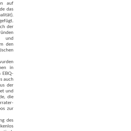
en auf
rde das
ität).
gefügt.
ich der
Gründen
se und
um den
ischen
wurden
men in
en EBQ-
ls auch
aus der
tet und
de, die
rater-
os zur
ung des
kenlos