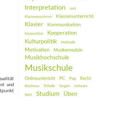
Interpretation
JeKi
Klassenunterricht
Klassenmusizieren
Klavier
Kommunikation
Kooperation
Komposition
Kulturpolitik
Methodik
Motivation
Musikermedizin
Musikhochschule
Musikschule
ualität
PC
Onlineunterricht
Recht
Pop
ent und
Schule
Rhythmus
Singen
Software
itpunkt
Studium
Üben
Spiel