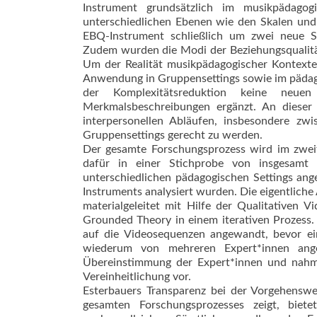
Instrument grundsätzlich im musikpädagog
unterschiedlichen Ebenen wie den Skalen und
EBQ-Instrument schließlich um zwei neue Sk
Zudem wurden die Modi der Beziehungsqualität
Um der Realität musikpädagogischer Kontexte
Anwendung in Gruppensettings sowie im pädago
der Komplexitätsreduktion keine neue
Merkmalsbeschreibungen ergänzt. An dieser 
interpersonellen Abläufen, insbesondere zw
Gruppensettings gerecht zu werden.
Der gesamte Forschungsprozess wird im zwei
dafür in einer Stichprobe von insgesam
unterschiedlichen pädagogischen Settings ang
Instruments analysiert wurden. Die eigentliche
materialgeleitet mit Hilfe der Qualitativen 
Grounded Theory in einem iterativen Prozess.
auf die Videosequenzen angewandt, bevor ein
wiederum von mehreren Expert*innen angew
Übereinstimmung der Expert*innen und nahm
Vereinheitlichung vor.
Esterbauers Transparenz bei der Vorgehenswei
gesamten Forschungsprozesses zeigt, biet