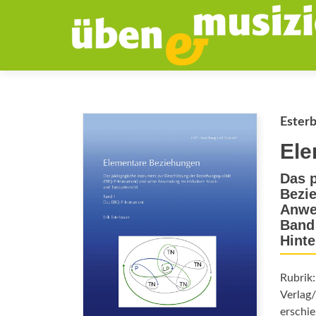
Esterb
Ele
Das p
Bezie
Anwen
Band 
Hinte
Rubrik
Verlag/
erschie