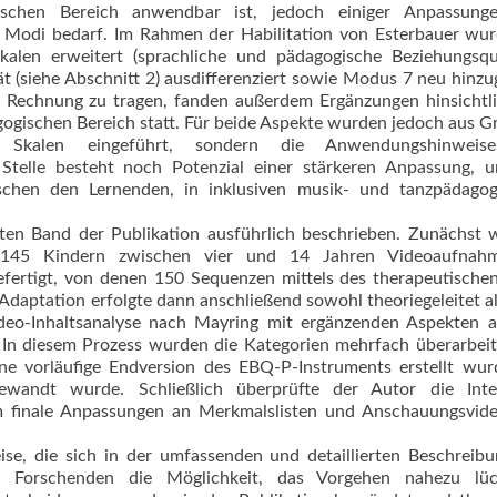
ischen Bereich anwendbar ist, jedoch einiger Anpassung
 Modi bedarf. Im Rahmen der Habilitation von Esterbauer wu
alen erweitert (sprachliche und pädagogische Beziehungsqual
 (siehe Abschnitt 2) ausdifferenziert sowie Modus 7 neu hinzu
 Rechnung zu tragen, fanden außerdem Ergänzungen hinsichtl
gischen Bereich statt. Für beide Aspekte wurden jedoch aus 
n Skalen eingeführt, sondern die Anwendungshinwei
Stelle besteht noch Potenzial einer stärkeren Anpassung, 
ischen den Lernenden, in inklusiven musik- und tanzpädagog
ten Band der Publikation ausführlich beschrieben. Zunächst 
t 145 Kindern zwischen vier und 14 Jahren Videoaufnah
efertigt, von denen 150 Sequenzen mittels des therapeutisch
 Adaptation erfolgte dann anschließend sowohl theoriegeleitet a
Video-Inhaltsanalyse nach Mayring mit ergänzenden Aspekten 
 In diesem Prozess wurden die Kategorien mehrfach überarbei
e vorläufige Endversion des EBQ-P-Instruments erstellt wur
andt wurde. Schließlich überprüfte der Autor die Inter
 finale Anpassungen an Merkmalslisten und Anschauungsvide
se, die sich in der umfassenden und detaillierten Beschreib
et Forschenden die Möglichkeit, das Vorgehen nahezu lüc