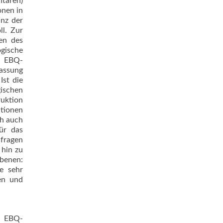
taren)
onen in
anz der
ll. Zur
en des
ogische
e EBQ-
assung
Ist die
ischen
ruktion
ntionen
ch auch
ür das
sfragen
 hin zu
ebenen:
e sehr
gen und
e EBQ-