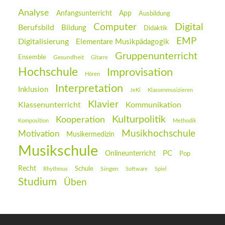
Analyse
Anfangsunterricht
App
Ausbildung
Digital
Computer
Berufsbild
Bildung
Didaktik
EMP
Digitalisierung
Elementare Musikpädagogik
Gruppenunterricht
Ensemble
Gesundheit
Gitarre
Hochschule
Improvisation
Hören
Interpretation
Inklusion
JeKi
Klassenmusizieren
Klavier
Klassenunterricht
Kommunikation
Kulturpolitik
Kooperation
Komposition
Methodik
Musikhochschule
Motivation
Musikermedizin
Musikschule
PC
Onlineunterricht
Pop
Recht
Schule
Rhythmus
Singen
Software
Spiel
Studium
Üben