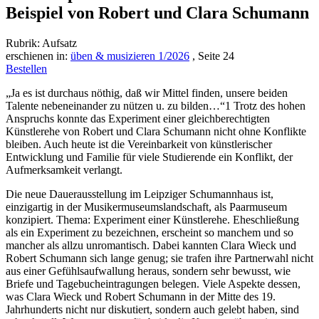
Beispiel von Robert und Clara Schumann
Rubrik: Aufsatz
erschienen in:
üben & musizieren 1/2026
, Seite 24
Bestellen
„Ja es ist durchaus nöthig, daß wir Mit­tel finden, unsere beiden
Talente ne­beneinander zu nützen u. zu bilden…“1 Trotz des hohen
Anspruchs konnte das Experiment einer gleichberechtigten
Künstlerehe von Robert und Clara Schumann nicht ohne Konflikte
bleiben. Auch heute ist die Vereinbarkeit von künstlerischer
Entwicklung und Familie für viele Studierende ein Kon­flikt, der
Aufmerksamkeit verlangt.
Die neue Dauerausstellung im Leipziger Schumannhaus ist,
einzigartig in der Musikermuseumslandschaft, als Paarmuseum
konzipiert. Thema: Experiment einer Künstlerehe. Eheschließung
als ein Experiment zu bezeichnen, erscheint so manchem und so
mancher als allzu unromantisch. Dabei kannten Clara Wieck und
Robert Schumann sich lange genug; sie trafen ihre Partnerwahl nicht
aus einer Gefühlsaufwallung heraus, sondern sehr bewusst, wie
Briefe und Tagebucheintragungen belegen. Viele Aspekte dessen,
was Clara Wieck und Robert Schumann in der Mitte des 19.
Jahrhunderts nicht nur diskutiert, sondern auch gelebt haben, sind