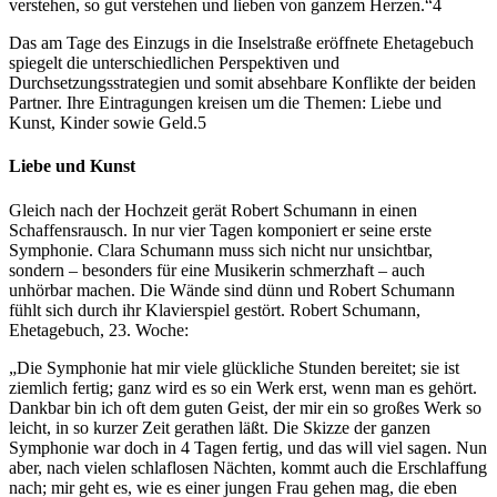
verstehen, so gut verstehen und lieben von ganzem Herzen.“4
Das am Tage des Einzugs in die Inselstraße eröffnete Ehetagebuch
spiegelt die unterschiedlichen Perspektiven und
Durchsetzungsstrategien und somit absehbare Konflikte der beiden
Partner. Ihre Eintragungen kreisen um die Themen: Liebe und
Kunst, Kinder sowie Geld.5
Liebe und Kunst
Gleich nach der Hochzeit gerät Robert Schumann in einen
Schaffensrausch. In nur vier Tagen komponiert er seine erste
Symphonie. Clara Schumann muss sich nicht nur unsichtbar,
sondern – besonders für eine Musikerin schmerzhaft – auch
unhörbar machen. Die Wände sind dünn und Robert Schumann
fühlt sich durch ihr Klavierspiel gestört. Robert Schumann,
Ehetagebuch, 23. Woche:
„Die Symphonie hat mir viele glückliche Stunden bereitet; sie ist
ziemlich fertig; ganz wird es so ein Werk erst, wenn man es gehört.
Dankbar bin ich oft dem guten Geist, der mir ein so großes Werk so
leicht, in so kurzer Zeit gerathen läßt. Die Skizze der ganzen
Symphonie war doch in 4 Tagen fertig, und das will viel sagen. Nun
aber, nach vielen schlaflosen Nächten, kommt auch die Erschlaffung
nach; mir geht es, wie es einer jungen Frau gehen mag, die eben