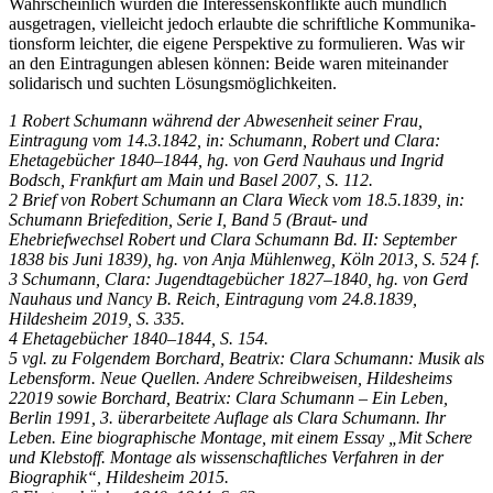
Wahrscheinlich wurden die Interessenskonflikte auch mündlich
ausgetragen, vielleicht jedoch erlaubte die schriftliche Kommunika­
tionsform leichter, die eigene Perspektive zu formulieren. Was wir
an den Eintragungen ablesen können: Beide waren miteinander
solidarisch und suchten Lösungsmöglichkeiten.
1 Robert Schumann während der Abwesenheit seiner Frau,
Eintragung vom 14.3.1842, in: Schumann, Robert und Clara:
Ehetagebücher 1840–1844, hg. von Gerd Nauhaus und Ingrid
Bodsch, Frankfurt am Main und Basel 2007, S. 112.
2 Brief von Robert Schumann an Clara Wieck vom 18.5.1839, in:
Schumann Briefedition, Serie I, Band 5 (Braut- und
Ehebriefwechsel Robert und Clara Schumann Bd. II: September
1838 bis Juni 1839), hg. von Anja Mühlenweg, Köln 2013, S. 524 f.
3 Schumann, Clara: Jugendtagebücher 1827–1840, hg. von Gerd
Nauhaus und Nancy B. Reich, Eintragung vom 24.8.1839,
Hildesheim 2019, S. 335.
4 Ehetagebücher 1840–1844, S. 154.
5 vgl. zu Folgendem Borchard, Beatrix: Clara Schumann: Musik als
Lebensform. Neue Quellen. Andere Schreibweisen, Hildesheims
22019 sowie Borchard, Beatrix: Clara Schumann – Ein Leben,
Berlin 1991, 3. überarbeitete Auflage als Clara Schumann. Ihr
Leben. Eine biographische Montage, mit einem Essay „Mit Schere
und Klebstoff. Montage als wissenschaftliches Verfahren in der
Biographik“, Hildesheim 2015.