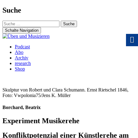
Suche
Suche
nach:
Schalte Navigation
Zum
Podcast
Inhalt
Abo
springen
Archiv
research
Shop
Skulptur von Robert und Clara Schumann. Ernst Rietschel 1846,
Foto: Vwpolonia75/Jens K. Müller
Borchard, Beatrix
Experiment Musikerehe
Konfliktpotenzial einer Künstlerehe am