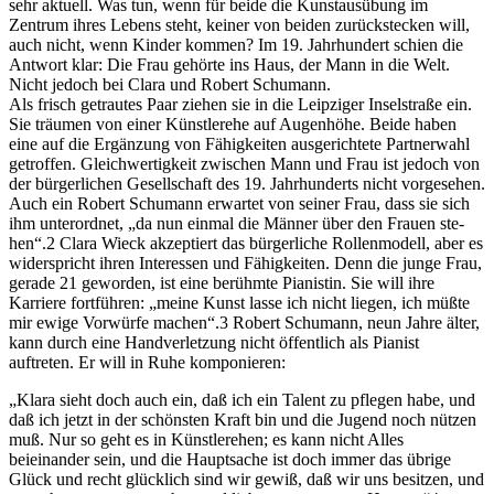
sehr aktuell. Was tun, wenn für beide die Kunstausübung im
Zentrum ihres Lebens steht, keiner von beiden zurückstecken will,
auch nicht, wenn Kinder kommen? Im 19. Jahrhundert schien die
Antwort klar: Die Frau gehörte ins Haus, der Mann in die Welt.
Nicht jedoch bei Clara und Robert Schumann.
Als frisch getrautes Paar ziehen sie in die Leipziger Inselstraße ein.
Sie träumen von einer Künstlerehe auf Augenhöhe. Beide haben
eine auf die Ergänzung von Fähigkeiten ausgerichtete Partnerwahl
getroffen. Gleichwertigkeit zwischen Mann und Frau ist jedoch von
der bürgerlichen Gesellschaft des 19. Jahrhunderts nicht vorgesehen.
Auch ein Robert Schumann erwartet von seiner Frau, dass sie sich
ihm unterordnet, „da nun einmal die Männer über den Frauen ste­
hen“.2 Clara Wieck akzeptiert das bürgerliche Rollenmodell, aber es
widerspricht ihren Interessen und Fähigkeiten. Denn die junge Frau,
gerade 21 geworden, ist eine berühmte Pianistin. Sie will ihre
Karriere fortführen: „meine Kunst lasse ich nicht liegen, ich müßte
mir ewige Vorwürfe machen“.3 Robert Schumann, neun Jahre älter,
kann durch eine Handverletzung nicht öffentlich als Pianist
auftreten. Er will in Ruhe komponieren:
„Klara sieht doch auch ein, daß ich ein Talent zu pflegen habe, und
daß ich jetzt in der schönsten Kraft bin und die Jugend noch nützen
muß. Nur so geht es in Künstlerehen; es kann nicht Alles
beieinander sein, und die Hauptsache ist doch immer das übrige
Glück und recht glücklich sind wir gewiß, daß wir uns besitzen, und