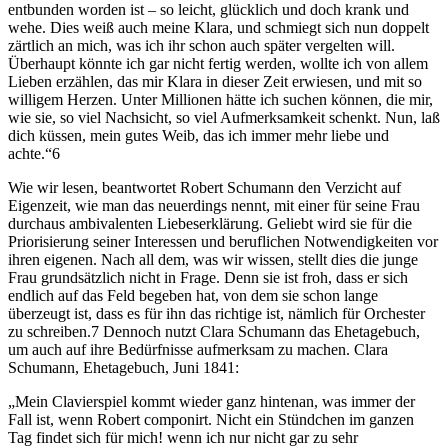
entbunden worden ist – so leicht, glücklich und doch krank und
wehe. Dies weiß auch meine Klara, und schmiegt sich nun doppelt
zärtlich an mich, was ich ihr schon auch später vergelten will.
Überhaupt könnte ich gar nicht fertig werden, wollte ich von allem
Lieben erzählen, das mir Klara in dieser Zeit erwiesen, und mit so
willigem Herzen. Unter Millionen hätte ich suchen können, die mir,
wie sie, so viel Nachsicht, so viel Aufmerksamkeit schenkt. Nun, laß
dich küssen, mein gutes Weib, das ich immer mehr liebe und
achte.“6
Wie wir lesen, beantwortet Robert Schumann den Verzicht auf
Eigenzeit, wie man das neuerdings nennt, mit einer für seine Frau
durchaus ambivalenten Liebeserklärung. Geliebt wird sie für die
Priorisierung seiner Interessen und beruflichen Notwendigkeiten vor
ihren eigenen. Nach all dem, was wir wissen, stellt dies die junge
Frau grundsätzlich nicht in Frage. Denn sie ist froh, dass er sich
endlich auf das Feld begeben hat, von dem sie schon lange
überzeugt ist, dass es für ihn das richtige ist, nämlich für Orchester
zu schreiben.7 Dennoch nutzt Clara Schumann das Ehetagebuch,
um auch auf ihre Bedürfnisse aufmerksam zu machen. Clara
Schumann, Ehetagebuch, Juni 1841:
„Mein Clavierspiel kommt wieder ganz hintenan, was immer der
Fall ist, wenn Robert componirt. Nicht ein Stündchen im ganzen
Tag findet sich für mich! wenn ich nur nicht gar zu sehr