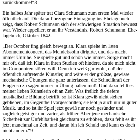
zurückkomme!“8
Ein halbes Jahr später trat Clara Schumann zum ersten Mal wieder
öffentlich auf. Die darauf bezogene Eintragung ins Ehetagebuch
zeigt, dass Robert Schumann sich der schwierigen Situation bewusst
war. Wieder appelliert er an ihr Verständnis. Robert Schumann, Ehe­
tagebuch, Oktober 1842:
„Der October fing gleich bewegt an. Klara spielte im 1sten
Abonnementconcert, das Mendelssohn dirigirte, und das macht
immer Unruhe. Sie spielte gut und schön wie immer. Sorge macht
mir oft, daß ich Klara in ihren Studien oft hindere, da sie mich nicht
im Componiren stören will. Denn ich weiß gar wohl, daß der
öffentlich auftretende Künstler, und wäre er der größste, gewisse
mechanische Übungen nie ganz unterlassen, die Schnellkraft der
Finger so zu sagen immer in Übung halten muß. Und dazu fehlt es
meiner lieben Künstlerin oft an Zeit. Was freilich die tiefere
musikalische Bildung betrifft, so ist Klara gewiß nicht stehen
geblieben, im Gegentheil vorgeschritten; sie lebt ja auch nur in guter
Musik, und so ist ihr Spiel jetzt gewiß nur noch gesünder und
zugleich geistiger und zarter, als früher. Aber jene mechanische
Sicherheit zur Unfehlbarkeit gleichsam zu erhöhen, dazu fehlt es ihr
jetzt manchmal an Zeit, und daran bin ich Schuld und kann es doch
nicht ändern.“9