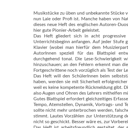
Musikstücke zu üben und unbekannte Stücke vom
nun Laie oder Profi ist. Manche haben von Natu
dieses neue Heft des englischen Autoren-Duos 
hier gute Pionier-Arbeit geleistet.
Das Heft gliedert sich in acht progressiv
Unterrichtsbeginn anfangen. Auf jeder Stufe gi
Klavier (wobei man hierfür dem Musizierpar
AutorInnen speziell für das Blattspiel ent
durchgehend tonal. Die Lese-Schwierigkeit w
hinzuschauen; an den Fehlern erkennt man die B
Fortgeschrittene noch vorzüglich als Test der Le
Das Heft will den SchülerInnen beim selbstst
haben, werden sie mit Sicherheit erfolgreicher 
weil es keine kompetente Rückmeldung gibt. D
also Augen und Ohren des Lehrers mithelfen m
Gutes Blattspiel erfordert gleichzeitiges Erfa
Tempo, Atemstellen, Dynamik, Vortrags- und 
sollte nicht mehr unterbrochen werden, falsche
stimmt. Lautes Vorzählen zur Unterstützung de
nicht so geschickt. Besser wäre es, zur Vorber
Das Heft ist arbeitsfreundlich gestaltet, der