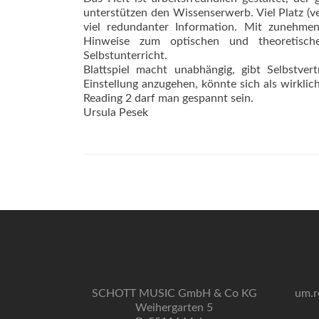
unterstützen den Wissenserwerb. Viel Platz (v
viel redundanter Information. Mit zunehme
Hinweise zum optischen und theoretisch
Selbstunterricht.
Blattspiel macht unabhängig, gibt Selbstver
Einstellung anzugehen, könnte sich als wirkli
Reading 2 darf man gespannt sein.
Ursula Pesek
SCHOTT MUSIC GmbH & Co KG
um.r
Weihergarten 5