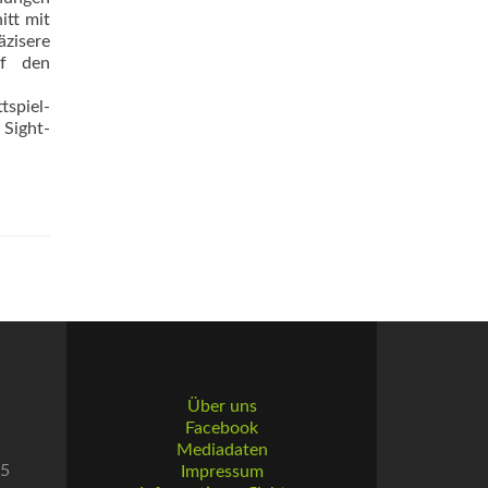
itt mit
zisere
uf den
tspiel-
 Sight-
Über uns
Facebook
Mediadaten
55
Impressum