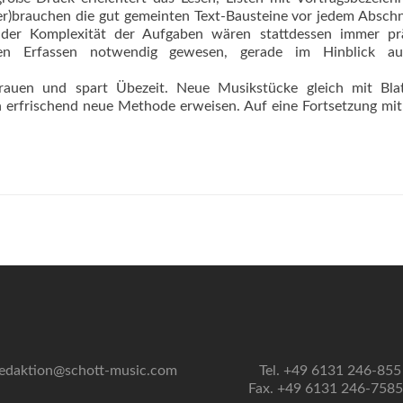
er)brauchen die gut gemeinten Text-Bausteine vor jedem Abschn
nder Komplexität der Aufgaben wären stattdessen immer prä
en Erfassen notwendig gewesen, gerade im Hinblick a
trauen und spart Übezeit. Neue Musikstücke gleich mit Blat
ch erfrischend neue Methode erweisen. Auf eine Fortsetzung mit
edaktion@schott-music.com
Tel. +49 6131 246-855
Fax. +49 6131 246-758