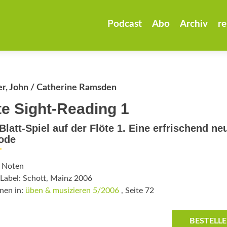
Zum
Inhalt
Podcast
Abo
Archiv
re
springen
r, John / Catherine Ramsden
te Sight-Reading 1
latt-Spiel auf der Flöte 1. Eine erfrischend ne
ode
: Noten
Label: Schott, Mainz 2006
nen in:
üben & musizieren 5/2006
, Seite 72
BESTELL