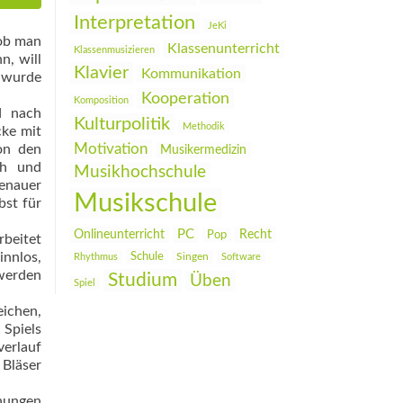
Interpretation
JeKi
 ob man
Klassenunterricht
Klassenmusizieren
n, will
Klavier
Kommunikation
, wurde
Kooperation
Komposition
d nach
Kulturpolitik
Methodik
cke mit
Motivation
on den
Musikermedizin
ch und
Musikhochschule
genauer
Musikschule
bst für
PC
Onlineunterricht
Recht
Pop
rbeitet
innlos,
Schule
Rhythmus
Singen
Software
 werden
Studium
Üben
Spiel
eichen,
 Spiels
verlauf
 Bläser
hnungen