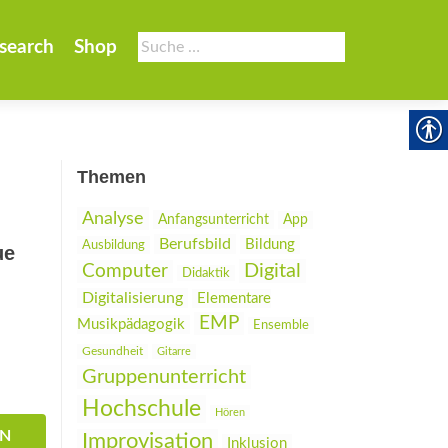
Suche
search
Shop
nach:
Themen
Analyse
Anfangsunterricht
App
Berufsbild
Bildung
Ausbildung
ue
Digital
Computer
Didaktik
Digitalisierung
Elementare
EMP
Musikpädagogik
Ensemble
Gesundheit
Gitarre
Gruppenunterricht
Hochschule
Hören
EN
Improvisation
Inklusion