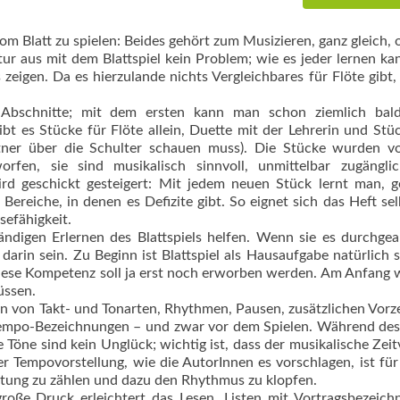
 Blatt zu spielen: Beides gehört zum Musizieren, ganz gleich,
r aus mit dem Blattspiel kein Problem; wie es jeder lernen kan
zeigen. Da es hierzulande nichts Vergleichbares für Flöte gibt
e Abschnitte; mit dem ersten kann man schon ziemlich bal
bt es Stücke für Flöte allein, Duette mit der Lehrerin und Stü
tner über die Schulter schauen muss). Die Stücke wurden v
worfen, sie sind musikalisch sinnvoll, unmittelbar zugängli
ird geschickt gesteigert: Mit jedem neuen Stück lernt man, 
ereiche, in denen es Defizite gibt. So eignet sich das Heft sel
sefähigkeit.
ändigen Erlernen des Blattspiels helfen. Wenn sie es durchgea
darin sein. Zu Beginn ist Blattspiel als Hausaufgabe natürlich s
iese Kompetenz soll ja erst noch erworben werden. Am Anfang
üssen.
ssen von Takt- und Tonarten, Rhythmen, Pausen, zusätzlichen Vorz
Tempo-Bezeichnungen – und zwar vor dem Spielen. Während des
 Töne sind kein Unglück; wichtig ist, dass der musikalische Zeit
r Tempovorstellung, wie die AutorInnen es vorschlagen, ist für
eitung zu zählen und dazu den Rhythmus zu klopfen.
 große Druck erleichtert das Lesen, Listen mit Vortragsbezeic