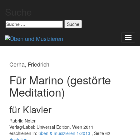
Suche
Suche
nach:
Schal
Navig
Cerha, Friedrich
Für Marino (gestörte
Meditation)
für Klavier
Rubrik: Noten
Verlag/Label: Universal Edition, Wien 2011
erschienen in:
üben & musizieren 1/2013
, Seite 62
Bestellen