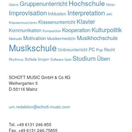
Hochschule
Gruppenunterricht
Hören
Gitarre
Improvisation
Interpretation
Inklusion
JeKi
Klavier
Klassenunterricht
Klassenmusizieren
Kulturpolitik
Kooperation
Kommunikation
Komposition
Musikhochschule
Motivation
Musikermedizin
Methodik
Musikschule
PC
Onlineunterricht
Recht
Pop
Studium
Üben
Schule
Rhythmus
Singen
Software
Spiel
SCHOTT MUSIC GmbH & Co KG
Weihergarten 5
D-55116 Mainz
um.redaktion@schott-music.com
Tel. +49 6131 246-855
Fax. +49 6131 246-75855