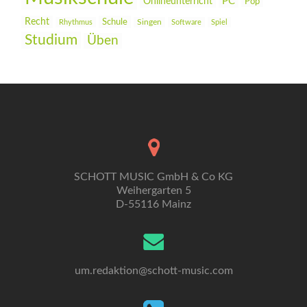
PC
Onlineunterricht
Pop
Recht
Schule
Rhythmus
Singen
Software
Spiel
Studium
Üben
SCHOTT MUSIC GmbH & Co KG
Weihergarten 5
D-55116 Mainz
um.redaktion@schott-music.com