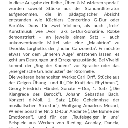
In diese Ausgabe der Reihe „Üben & Musizieren spezial“
wurden sowohl Stücke aus der Standardliteratur
aufgenommen, die in pädagogischer Absicht
entstanden wie Küchlers Concertino G-Dur oder
Bartóks Duos für zwei Violinen, als auch „freie“
Kunstmusik wie Dvorˇáks G-Dur-Sonatine. Röbke
demonstriert – an jeweils einem Satz – auch
unkonventionelle Mittel wie eine „Malaktion“ zu
Dvoráks Larghetto, der „Indian Canzonetta“. Er möchte
etwas vor dem „inneren Auge“ entstehen lassen, es
geht um Deutungen und Erregungszustände. Bei Vivaldi
kommt der „Sog der Kadenz“ zur Sprache oder das
„energetische Grundmuster“ der Ritornelle.
Die weiteren behandelten Werke: Carl Orff, Stücke aus
der Geigen-Übung I und II („Die Kraft des Rhythmus“),
Georg Friedrich Händel, Sonate F-Dur, 1. Satz („Die
Klangrede des Barock“), Johann Sebastian Bach,
Konzert d-Moll, 1. Satz („Die Geheimnisse der
musikalischen Struktur“), Wolfgang Amadeus Mozart,
Wiener Sonatine Nr. 3 D-Dur, Andante („Die Bühne der
Emotionen“), und für den „Teufelsgeiger in uns“
Beispiele aus Werken von Rieding, Accolay, Dancla,