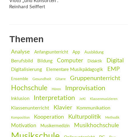
Viotti „und Konsorten“.
Reinhard Seiffert
Themen
Analyse
Anfangsunterricht
App
Ausbildung
Digital
Computer
Berufsbild
Bildung
Didaktik
EMP
Digitalisierung
Elementare Musikpädagogik
Gruppenunterricht
Ensemble
Gesundheit
Gitarre
Hochschule
Improvisation
Hören
Interpretation
Inklusion
JeKi
Klassenmusizieren
Klavier
Klassenunterricht
Kommunikation
Kulturpolitik
Kooperation
Komposition
Methodik
Musikhochschule
Motivation
Musikermedizin
Musikschule