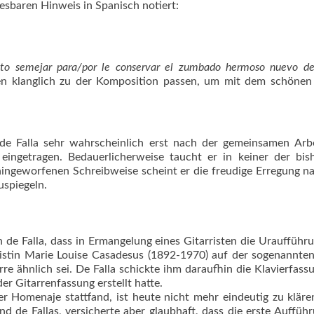
lesbaren Hinweis in Spanisch notiert:
to semejar para/por le conservar el zumbado hermoso nuevo de
nen klanglich zu der Komposition passen, um mit dem schönen
e Falla sehr wahrscheinlich erst nach der gemeinsamen Arbe
ingetragen. Bedauerlicherweise taucht er in keiner der bish
 hingeworfenen Schreibweise scheint er die freudige Erregung n
spiegeln.
 de Falla, dass in Ermangelung eines Gitarristen die Uraufführ
stin Marie Louise Casadesus (1892-1970) auf der sogenannte
re ähnlich sei. De Falla schickte ihm daraufhin die Klavierfass
r Gitarrenfassung erstellt hatte.
 Homenaje stattfand, ist heute nicht mehr eindeutig zu klären
d de Fallas, versicherte aber glaubhaft, dass die erste Auffüh