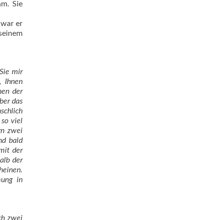
hm. Sie
 war er
 seinem
Sie mir
, Ihnen
nen der
ber das
schlich
so viel
rn zwei
nd bald
mit der
alb der
heinen.
mung in
och zwei