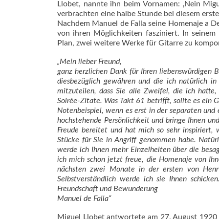
Llobet, nannte ihn beim Vornamen: ‚Nein Migu
verbrachten eine halbe Stunde bei diesem erst
Nachdem Manuel de Falla seine Homenaje a Debu
von ihren Möglichkeiten fasziniert. In seine
Plan, zwei weitere Werke für Gitarre zu kompo
„Mein lieber Freund,
ganz herzlichen Dank für Ihren liebenswürdigen B
diesbezüglich gewähren und die ich natürlich in 
mitzuteilen, dass Sie alle Zweifel, die ich hatt
Soirée-Zitate. Was Takt 61 betrifft, sollte es ein
Notenbeispiel, wenn es erst in der separaten und e
hochstehende Persönlichkeit und bringe Ihnen und
Freude bereitet und hat mich so sehr inspiriert, 
Stücke für Sie in Angriff genommen habe. Natürl
werde ich Ihnen mehr Einzelheiten über die besag
ich mich schon jetzt freue, die Homenaje von Ih
nächsten zwei Monate in der ersten von Henr
Selbstverständlich werde ich sie Ihnen schick
Freundschaft und Bewunderung
Manuel de Falla“
Miguel Llobet antwortete am 27. August 1920 