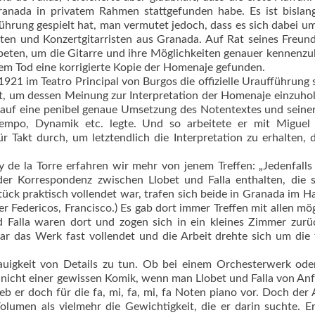
nada in privatem Rahmen stattgefunden habe. Es ist bislang
führung gespielt hat, man vermutet jedoch, dass es sich dabei u
ten und Konzertgitarristen aus Granada. Auf Rat seines Freun
beten, um die Gitarre und ihre Möglichkeiten genauer kennenzu
em Tod eine korrigierte Kopie der Homenaje gefunden.
921 im Teatro Principal von Burgos die offizielle Uraufführung s
ht, um dessen Meinung zur Interpretation der Homenaje einzuho
t auf eine penibel genaue Umsetzung des Notentextes und seine
Tempo, Dynamik etc. legte. Und so arbeitete er mit Miguel 
r Takt durch, um letztendlich die Interpretation zu erhalten, 
 de la Torre erfahren wir mehr von jenem Treffen: „Jedenfalls 
der Korrespondenz zwischen Llobet und Falla enthalten, die 
Stück praktisch vollendet war, trafen sich beide in Granada im H
er Federicos, Francisco.) Es gab dort immer Treffen mit allen mö
nd Falla waren dort und zogen sich in ein kleines Zimmer zur
r das Werk fast vollendet und die Arbeit drehte sich um die 
uigkeit von Details zu tun. Ob bei einem Orchesterwerk ode
e nicht einer gewissen Komik, wenn man Llobet und Falla von An
eb er doch für die fa, mi, fa, mi, fa Noten piano vor. Doch der
olumen als vielmehr die Gewichtigkeit, die er darin suchte. E