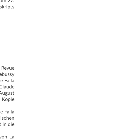
vom 27.
skripts
 Revue
Debussy
e Falla
„Claude
 August
e Kopie
e Falla
nischen
 in die
von La