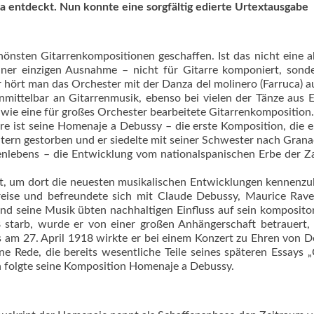
a entdeckt. Nun ­konnte eine sorgfältig edierte Urtextausga­be
hönsten Gitarrenkompositionen geschaffen. Ist das nicht eine 
iner einzigen Ausnahme – nicht für Gitarre komponiert, sond
er hört man das Orchester mit der Danza del molinero (Farruca) 
nmittelbar an Gitarrenmusik, ebenso bei vielen der Tänze aus 
t wie eine für großes Orchester bearbeitete Gitarrenkomposition.
rre ist seine Homenaje a Debussy – die erste Komposition, die 
ltern gestorben und er siedelte mit seiner Schwester nach Gran
enlebens – die Entwicklung vom nationalspanischen Erbe der Z
ebt, um dort die neuesten musikalischen Entwicklungen kennenzu
reise und befreundete sich mit Claude Debussy, Maurice Rave
nd seine Musik übten nachhaltigen Einfluss auf sein komposito
starb, wurde er von einer großen Anhängerschaft betrauert,
ts am 27. April 1918 wirkte er bei einem Konzert zu Ehren von 
ne Rede, die bereits wesentliche Teile seines späteren Essays 
ch folgte seine Komposition Homenaje a Debussy.