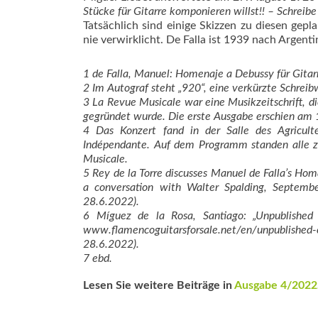
Stücke für Gitarre komponieren willst!! – Schreib
Tatsächlich sind einige Skizzen zu diesen gepl
nie verwirklicht. De Falla ist 1939 nach Argen
1 de Falla, Manuel: Homenaje a Debussy für Gitarr
2 Im Autograf steht „920“, eine verkürzte Schrei
3 La Revue Musicale war eine Musikzeitschrift,
gegründet wurde. Die erste Ausgabe erschien am 
4 Das Konzert fand in der Salle des Agriculteu
Indépendante. Auf dem Programm standen alle z
Musicale.
5 Rey de la Torre discusses Manuel de Falla’s Hom
a conversation with Walter Spalding, Septembe
28.6.2022).
6 Míguez de la Rosa, Santiago: „Unpublished 
www.flamencoguitarsforsale.net/en/unpublis
28.6.2022).
7 ebd.
Lesen Sie weitere Beiträge in
Ausgabe 4/2022