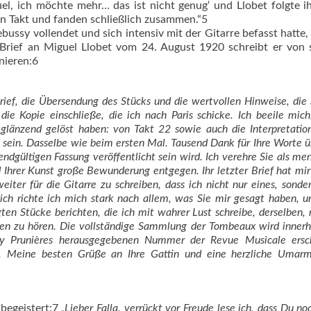
el, ich möchte mehr… das ist nicht genug‘ und Llobet folgte i
en Takt und fanden schließlich zusammen.“5
ssy vollendet und sich intensiv mit der Gitarre befasst hatte,
m Brief an Miguel Llobet vom 24. August 1920 schreibt er von
nieren:6
rief, die Übersendung des Stücks und die wertvollen Hinweise, die 
die Kopie einschließe, die ich nach Paris schicke. Ich beeile mich
e, glänzend gelöst haben: von Takt 22 sowie auch die Interpretatio
 G sein. Dasselbe wie beim ersten Mal. Tausend Dank für Ihre Worte ü
ndgültigen Fassung veröffentlicht sein wird. Ich verehre Sie als men
 Ihrer Kunst große Bewunderung entgegen. Ihr letzter Brief hat mir 
weiter für die Gitarre zu schreiben, dass ich nicht nur eines, sonde
ich richte ich mich stark nach allem, was Sie mir gesagt haben, u
ten Stücke berichten, die ich mit wahrer Lust schreibe, derselben, 
nen zu hören. Die vollständige Sammlung der Tombeaux wird innerh
y Prunières herausgegebenen Nummer der Revue Musicale ersc
en. Meine besten Grüße an Ihre Gattin und eine herzliche Umar
begeistert:7
„Lieber Falla, verrückt vor Freude lese ich, dass Du n