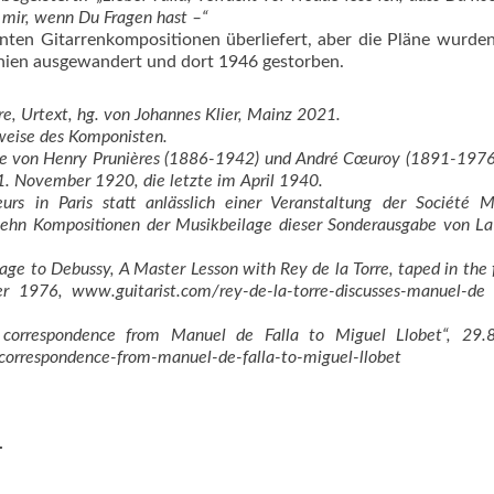
e mir, wenn Du Fragen hast –“
anten Gitarrenkompositionen überliefert, aber die Pläne wurden
tinien ausgewandert und dort 1946 gestorben.
e, ­Urtext, hg. von Johannes Klier, Mainz 2021.
bweise des Komponisten.
 die von Henry Prunières (1886-1942) und André Cœuroy (1891-197
1. November 1920, die letzte im April 1940.
rs in Paris statt anlässlich einer Veranstaltung der Société M
ehn Kompositionen der Musikbeilage dieser Sonderausgabe von L
age to Debussy, A Master Lesson with Rey de la Torre, taped in the 
r 1976, www.guitarist.com/rey-de-la-torre-discusses-manuel-de 
corres­pondence from Manuel de Falla to Miguel Llobet“, 29.
hed-correspondence-from-manuel-de-falla-to-miguel-llobet (
.