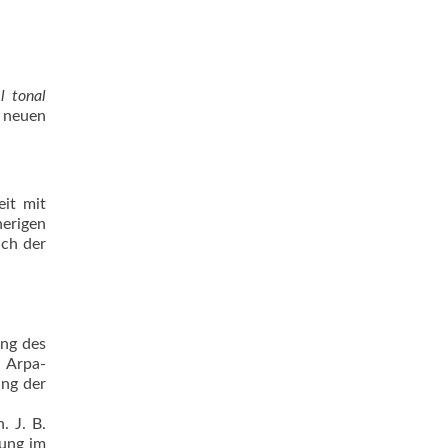
l tonal
 neuen
it mit
erigen
ach der
ung des
n Arpa-
ung der
. J. B.
rung im