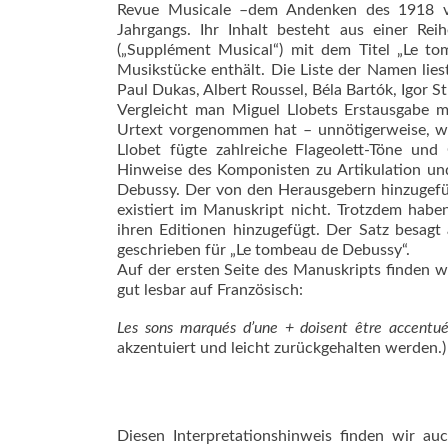
Revue Musicale –dem Andenken des 1918 v
Jahrgangs. Ihr Inhalt besteht aus einer Re
(„Supplément Musical“) mit dem Titel „Le t
Musikstücke enthält. Die Liste der Namen lie
Paul Dukas, Albert Roussel, Béla Bartók, Igor S
Vergleicht man Miguel Llobets Erstausgabe m
Urtext vorgenommen hat – unnötigerweise, wie
Llobet fügte zahlreiche Flageolett-Töne und
Hinweise des Komponisten zu Artikulation un
Debussy. Der von den Herausgebern hinzugefüg
existiert im Manuskript nicht. Trotzdem hab
ihren Editionen hinzugefügt. Der Satz besagt 
geschrieben für „Le tombeau de Debussy“.
Auf der ersten Seite des Manuskripts finden wi
gut lesbar auf Französisch:
Les sons marqués d’une + doisent être accentu
akzentuiert und leicht zurückgehalten werden.)
Diesen Interpretationshinweis finden wir au