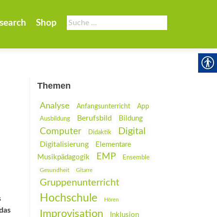
Suche
search
Shop
nach:
Themen
Analyse
Anfangsunterricht
App
Berufsbild
Bildung
Ausbildung
Digital
Computer
Didaktik
Digitalisierung
Elementare
EMP
Musikpädagogik
Ensemble
Gesundheit
Gitarre
Gruppenunterricht
Hochschule
s
Hören
 das
Improvisation
Inklusion