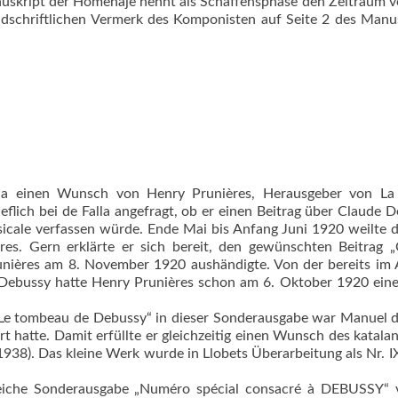
uskript der Homenaje nennt als Schaffensphase den Zeitraum 
ndschriftlichen Vermerk des Komponisten auf Seite 2 des Manu
lla einen Wunsch von Henry Prunières, Herausgeber von La
eflich bei de Falla angefragt, ob er einen Beitrag über Claude 
icale verfassen würde. Ende Mai bis Anfang Juni 1920 weilte d
res. Gern erklärte er sich bereit, den gewünschten Beitrag 
runières am 8. November 1920 aushändigte. Von der bereits im
Debussy hatte Henry Prunières schon am 6. Oktober 1920 ein
Le tombeau de Debussy“ in dieser Sonderausgabe war Manuel d
rt hatte. Damit erfüllte er gleichzeitig einen Wunsch des katala
938). Das kleine Werk wurde in Llobets Überarbeitung als Nr. IX
eiche Sonderausgabe „Numéro spécial consacré à DEBUSSY“ 