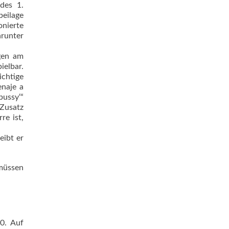
des 1.
eilage
nierte
arunter
ngen am
ielbar.
ichtige
enaje a
bussy‘“
 Zusatz
re ist,
eibt er
müssen
20. Auf