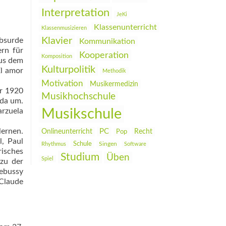
Interpretation
JeKi
Klassenunterricht
Klassenmusizieren
Klavier
absurde
Kommunikation
ern für
Kooperation
Komposition
aus dem
Kulturpolitik
El amor
Methodik
Motivation
Musikermedizin
er 1920
Musikhochschule
ada um.
Musikschule
arzuela
lernen.
PC
Onlineunterricht
Recht
Pop
l, Paul
Schule
Rhythmus
Singen
Software
risches
Studium
Üben
Spiel
 zu der
Debussy
„Claude