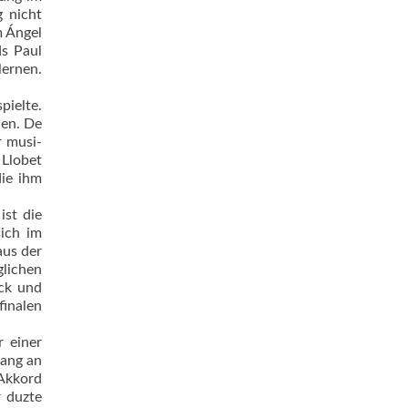
 nicht
m Ángel
ds Paul
lernen.
pielte.
len. De
r musi­
Llobet
die ihm
ist die
sich im
aus der
glichen
ück und
finalen
r einer
fang an
 Akkord
r duzte