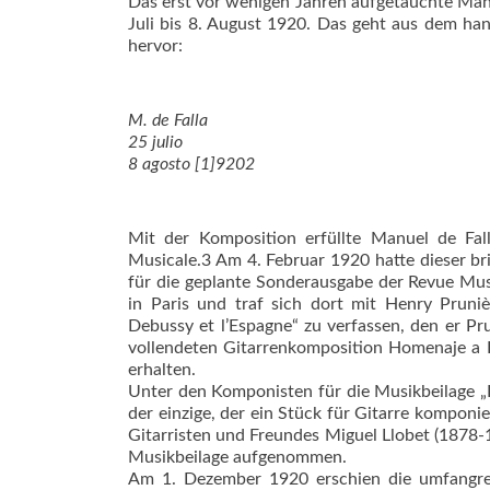
Das erst vor wenigen Jahren aufgetauchte Man
Juli bis 8. August 1920. Das geht aus dem ha
hervor:
M. de Falla
25 julio
8 agosto [1]9202
Mit der Komposition erfüllte Manuel de Fa
Musicale.3 Am 4. Februar 1920 hatte dieser bri
für die geplante Sonderausgabe der Revue Mus
in Paris und traf sich dort mit Henry Pruniè
Debussy et l’Espagne“ zu verfassen, den er P
vollendeten Gitarrenkomposition Homenaje a 
erhalten.
Unter den Komponisten für die Musikbeilage „
der einzige, der ein Stück für Gitarre komponie
Gitarristen und Freundes Miguel Llobet (1878-1
Musikbeilage aufgenommen.
Am 1. Dezember 1920 erschien die umfangr