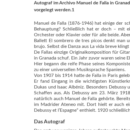
Autograf im Archivo Manuel de Falla in Granad
vorgelegt werden.1
Manuel de Falla (1876-1946) hat einige der sc
Behauptung? Schließlich hat er doch – mit e
Orchester oder Klavier oder für alle beide. Ab
Ballett El sombrero de tres picos denkt man u
brujo. Selbst die Danza aus La vida breve kling
De Fallas einzige Originalkomposition für Gita
in Granada schuf. Ein Jahr zuvor waren seine E
Hier begann die reife Phase seines Komponist
zu einer universellen Musiksprache Spaniens.
Von 1907 bis 1914 hatte de Falla in Paris gel
Er fand Eingang in die wichtigsten Künstlerk
Dukas und Isaac Albéniz. Besonders Debussy u
Schaffen aus. Als Debussy am 23. März 1918 
natürlich auch Manuel de Falla gehörte. Berei
im Madrider Ateneo mit. Dort hielt er auch ei
Debussy et l’Espagne“ enthielt. 1920 schließli
Das Autograf