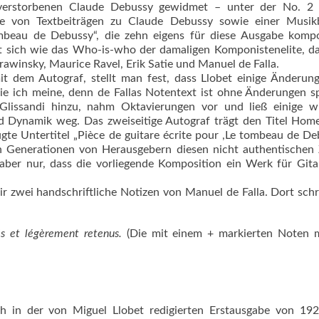
erstorbenen Claude Debussy gewidmet – unter der No. 2 
ihe von Textbeiträgen zu Claude Debussy sowie einer Musikb
ombeau de Debussy“, die zehn eigens für diese Ausgabe kompo
st sich wie das Who-is-who der damaligen Komponistenelite, d
trawinsky, Maurice Ravel, Erik Satie und Manuel de Falla.
it dem Autograf, stellt man fest, dass Llobet einige Änderu
 ich meine, denn de Fallas Notentext ist ohne Änderungen sp
 Glissandi hinzu, nahm Oktavierungen vor und ließ einige w
d Dynamik weg. Das zweiseitige Autograf trägt den Titel Hom
te Untertitel „Pièce de guitare écrite pour ,Le tombeau de De
en Generationen von Herausgebern diesen nicht authentischen
aber nur, dass die vorliegende Komposition ein Werk für Gitar
r zwei handschriftliche Notizen von Manuel de Falla. Dort schr
és et légèrement retenus.
(Die mit einem + markierten Noten 
ch in der von Miguel Llobet redigierten Erstausgabe von 19