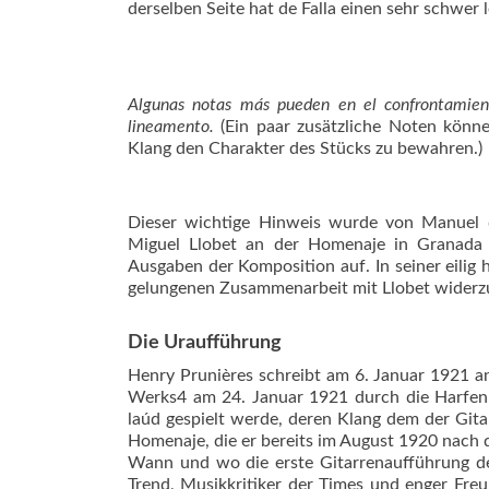
derselben Seite hat de Falla einen sehr schwer 
Algunas notas más pueden en el confrontamien
lineamento.
(Ein paar zusätzliche Noten kön
Klang den Charakter des Stücks zu bewahren.)
Dieser wichtige Hinweis wurde von Manuel d
Miguel Llobet an der Homenaje in Granada e
Ausgaben der Komposition auf. In seiner eilig
gelungenen Zusammenarbeit mit Llobet widerzu
Die Uraufführung
Henry Prunières schreibt am 6. Januar 1921 an
Werks4 am 24. Januar 1921 durch die Harfeni
laúd gespielt werde, deren Klang dem der Gitar
Homenaje, die er bereits im August 1920 nach de
Wann und wo die erste Gitarrenaufführung der
Trend, Musikkritiker der Times und enger Freun