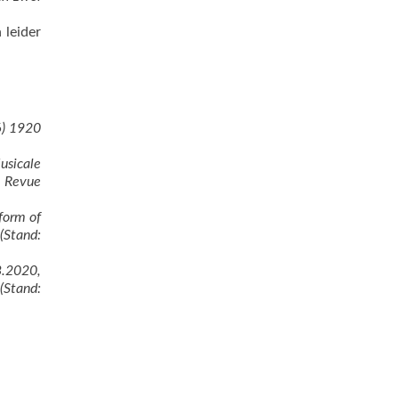
 leider
6) 1920
usicale
a Revue
form of
(Stand:
8.2020,
Stand: