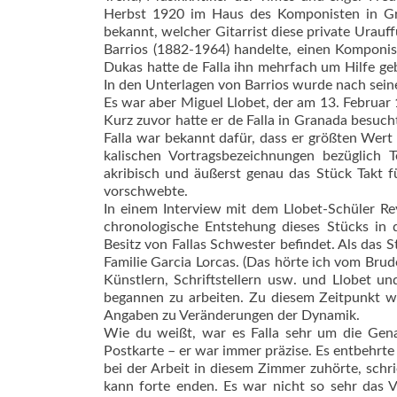
Herbst 1920 im Haus des Komponisten in Gra
bekannt, welcher Gitarrist diese private Urauf
Barrios (1882-1964) handelte, einen Komponis
Dukas hatte de Falla ihn mehrfach um Hilfe ge
In den Unterlagen von Barrios wurde nach sein
Es war aber Miguel Llobet, der am 13. Februar 1
Kurz zuvor hatte er de Falla in Granada besuc
Falla war bekannt dafür, dass er größten Wer
kalischen Vortragsbezeichnungen bezüglich 
akribisch und äußerst genau das Stück Takt fü
vorschwebte.
In einem Interview mit dem Llobet-Schüler Rey
chronologische Entstehung dieses Stücks in 
Besitz von Fallas Schwester befindet. Als das 
Familie Garcia Lorcas. (Das hörte ich vom Brud
Künstlern, Schriftstellern usw. und Llobet u
begannen zu arbeiten. Zu diesem Zeitpunkt wa
Angaben zu Veränderungen der Dynamik.
Wie du weißt, war es Falla sehr um die Gena
Postkarte – er war immer präzise. Es entbehrt
bei der Arbeit in diesem Zimmer zuhörte, schri
kann forte enden. Es war nicht so sehr das V