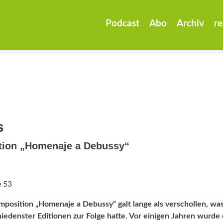
Zum
Inhalt
Podcast
Abo
Archiv
re
springen
s
ition „Homenaje a Debussy“
e 53
mposition „Homenaje a Debussy“ galt lange als verschollen, wa
iedenster Editionen zur Folge hatte. Vor einigen Jahren wurde