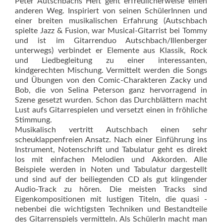
Peter Autschbachs Heft geht erfreulicherweise einen
anderen Weg. Inspiriert von seinen SchülerInnen und
einer breiten musikalischen Erfahrung (Autschbach
spielte Jazz & Fusion, war Musical-Gitarrist bei Tommy
und ist im Gitarrenduo Autschbach/Illenberger
unterwegs) verbindet er Elemente aus Klassik, Rock
und Liedbegleitung zu einer interessanten,
kindgerechten Mischung. Vermittelt werden die Songs
und Übungen von den Comic-Charakteren Zacky und
Bob, die von Selina Peterson ganz hervorragend in
Szene gesetzt wurden. Schon das Durchblättern macht
Lust aufs Gitarrespielen und versetzt einen in fröhliche
Stimmung.
Musikalisch vertritt Autschbach einen sehr
scheuklappenfreien Ansatz. Nach einer Einführung ins
Instrument, Notenschrift und Tabulatur geht es direkt
los mit einfachen Melodien und Akkorden. Alle
Beispiele werden in Noten und Tabulatur dargestellt
und sind auf der beiliegenden CD als gut klingender
Audio-Track zu hören. Die meisten Tracks sind
Eigenkompositionen mit lustigen Titeln, die quasi ­
nebenbei die wichtigsten Techniken und Bestandteile
des Gitarrenspiels vermitteln. Als SchülerIn macht man