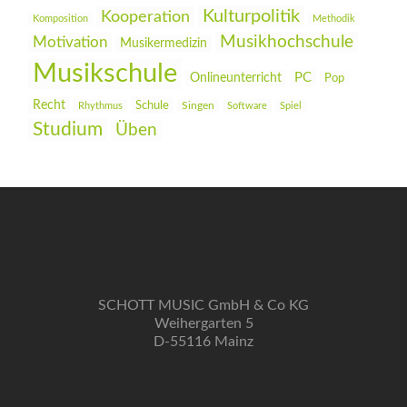
Kulturpolitik
Kooperation
Komposition
Methodik
Musikhochschule
Motivation
Musikermedizin
Musikschule
PC
Onlineunterricht
Pop
Recht
Schule
Rhythmus
Singen
Software
Spiel
Studium
Üben
SCHOTT MUSIC GmbH & Co KG
Weihergarten 5
D-55116 Mainz