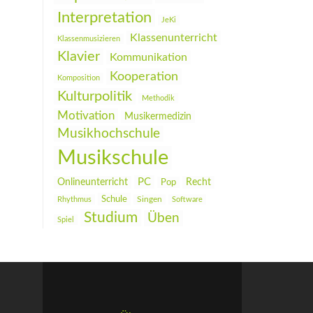
Interpretation
JeKi
Klassenunterricht
Klassenmusizieren
Klavier
Kommunikation
Kooperation
Komposition
Kulturpolitik
Methodik
Motivation
Musikermedizin
Musikhochschule
Musikschule
PC
Onlineunterricht
Recht
Pop
Schule
Rhythmus
Singen
Software
Studium
Üben
Spiel