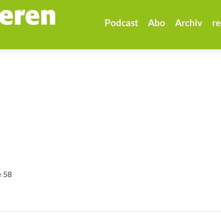
Zum
Inhalt
Podcast
Abo
Archiv
re
springen
e 58