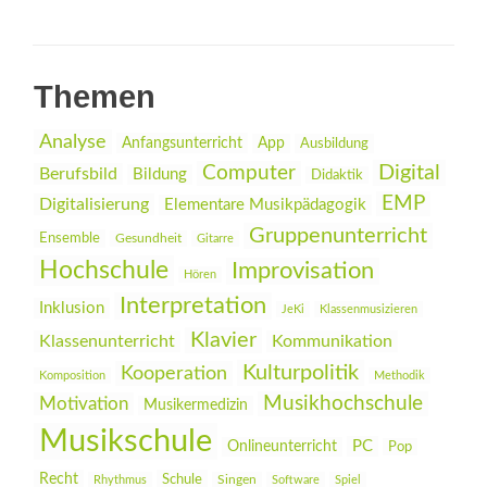
Themen
Analyse
Anfangsunterricht
App
Ausbildung
Digital
Computer
Berufsbild
Bildung
Didaktik
EMP
Digitalisierung
Elementare Musikpädagogik
Gruppenunterricht
Ensemble
Gesundheit
Gitarre
Hochschule
Improvisation
Hören
Interpretation
Inklusion
JeKi
Klassenmusizieren
Klavier
Klassenunterricht
Kommunikation
Kulturpolitik
Kooperation
Komposition
Methodik
Musikhochschule
Motivation
Musikermedizin
Musikschule
PC
Onlineunterricht
Pop
Recht
Schule
Rhythmus
Singen
Software
Spiel