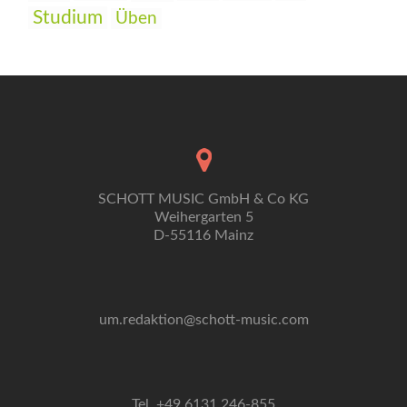
Studium
Üben
SCHOTT MUSIC GmbH & Co KG
Weihergarten 5
D-55116 Mainz
um.redaktion@schott-music.com
Tel. +49 6131 246-855