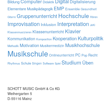
Digital
Computer
Digitalisierung
Bildung
Didaktik
EMP
Elementare Musikpädagogik
Ensemble
Gesundheit
Hochschule
Gruppenunterricht
Hören
Gitarre
Improvisation
Interpretation
Inklusion
JeKi
Klavier
Klassenunterricht
Klassenmusizieren
Kulturpolitik
Kooperation
Kommunikation
Komposition
Musikhochschule
Motivation
Musikermedizin
Methodik
Musikschule
PC
Onlineunterricht
Recht
Pop
Studium
Üben
Schule
Rhythmus
Singen
Software
Spiel
SCHOTT MUSIC GmbH & Co KG
Weihergarten 5
D-55116 Mainz