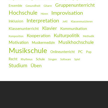
Gruppenunterricht
Ensemble
Gesundheit
Gitarre
Hochschule
Improvisation
Hören
Interpretation
Inklusion
JeKi
Klassenmusizieren
Klavier
Klassenunterricht
Kommunikation
Kulturpolitik
Kooperation
Komposition
Methodik
Musikhochschule
Motivation
Musikermedizin
Musikschule
PC
Onlineunterricht
Pop
Recht
Schule
Rhythmus
Singen
Software
Spiel
Studium
Üben