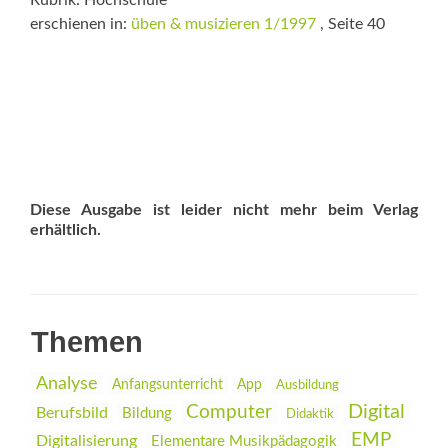
Rubrik: Hochschule
erschienen in:
üben & musizieren 1/1997
, Seite 40
Diese Ausgabe ist leider nicht mehr beim Verlag
erhältlich.
Themen
Analyse
Anfangsunterricht
App
Ausbildung
Digital
Computer
Berufsbild
Bildung
Didaktik
EMP
Digitalisierung
Elementare Musikpädagogik