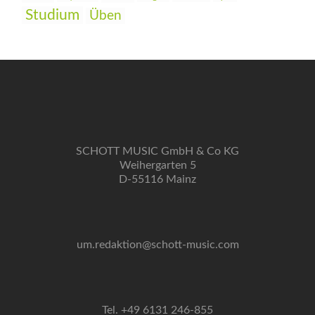
Studium
Üben
SCHOTT MUSIC GmbH & Co KG
Weihergarten 5
D-55116 Mainz
um.redaktion@schott-music.com
Tel. +49 6131 246-855