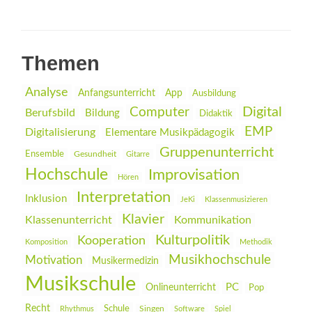
Themen
Analyse
Anfangsunterricht
App
Ausbildung
Digital
Computer
Berufsbild
Bildung
Didaktik
EMP
Digitalisierung
Elementare Musikpädagogik
Gruppenunterricht
Ensemble
Gesundheit
Gitarre
Hochschule
Improvisation
Hören
Interpretation
Inklusion
JeKi
Klassenmusizieren
Klavier
Klassenunterricht
Kommunikation
Kulturpolitik
Kooperation
Komposition
Methodik
Musikhochschule
Motivation
Musikermedizin
Musikschule
PC
Onlineunterricht
Pop
Recht
Schule
Rhythmus
Singen
Software
Spiel