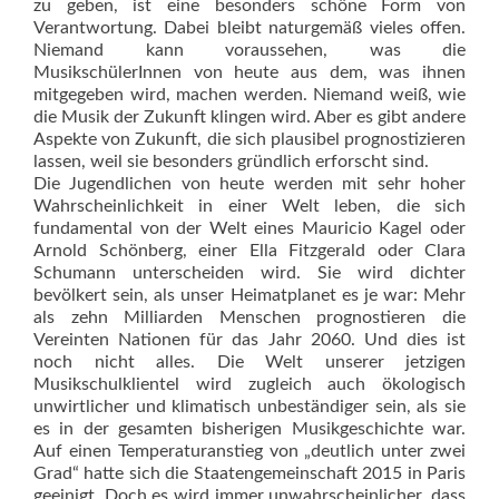
zu geben, ist eine besonders schöne Form von
Verantwortung. Dabei bleibt naturgemäß vieles offen.
Niemand kann voraussehen, was die
MusikschülerInnen von heute aus dem, was ihnen
mitgegeben wird, machen werden. Niemand weiß, wie
die Musik der Zukunft klingen wird. Aber es gibt andere
Aspekte von Zukunft, die sich plausibel prognostizieren
lassen, weil sie besonders gründlich erforscht sind.
Die Jugendlichen von heute werden mit sehr hoher
Wahrscheinlichkeit in einer Welt leben, die sich
fundamental von der Welt eines Mauricio Kagel oder
Arnold Schönberg, einer Ella Fitzgerald oder Clara
Schumann unterscheiden wird. Sie wird dichter
bevölkert sein, als unser Heimatplanet es je war: Mehr
als zehn Milliarden Menschen prognostieren die
Vereinten Nationen für das Jahr 2060. Und dies ist
noch nicht alles. Die Welt unserer jetzigen
Musikschulklientel wird zugleich auch ökologisch
unwirtlicher und klimatisch unbeständiger sein, als sie
es in der gesamten bisherigen Musikgeschichte war.
Auf einen Temperaturanstieg von „deutlich unter zwei
Grad“ hatte sich die Staatengemeinschaft 2015 in Paris
geeinigt. Doch es wird immer unwahrscheinlicher, dass