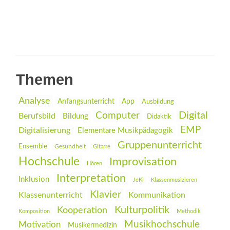
Themen
Analyse
Anfangsunterricht
App
Ausbildung
Digital
Computer
Berufsbild
Bildung
Didaktik
EMP
Digitalisierung
Elementare Musikpädagogik
Gruppenunterricht
Ensemble
Gesundheit
Gitarre
Hochschule
Improvisation
Hören
Interpretation
Inklusion
JeKi
Klassenmusizieren
Klavier
Klassenunterricht
Kommunikation
Kulturpolitik
Kooperation
Komposition
Methodik
Musikhochschule
Motivation
Musikermedizin