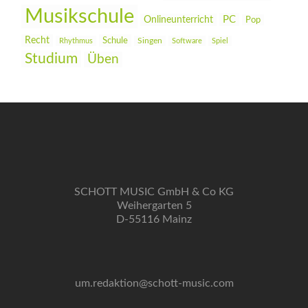
Musikschule
PC
Onlineunterricht
Pop
Recht
Schule
Rhythmus
Singen
Software
Spiel
Studium
Üben
SCHOTT MUSIC GmbH & Co KG
Weihergarten 5
D-55116 Mainz
um.redaktion@schott-music.com