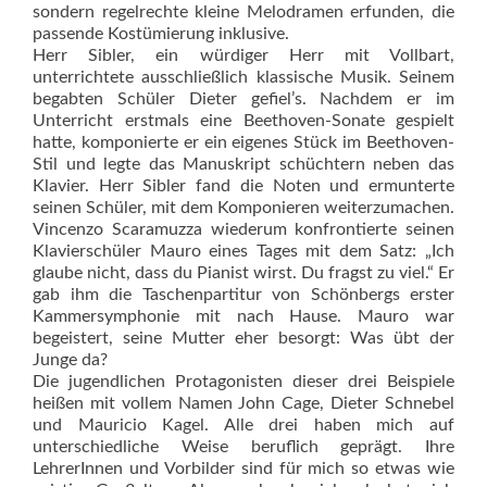
sondern regelrechte kleine Melodramen erfunden, die
passende Kostümierung inklusive.
Herr Sibler, ein würdiger Herr mit Vollbart,
unterrichtete ausschließlich klassische Musik. Seinem
begabten Schüler Dieter gefiel’s. Nachdem er im
Unterricht erstmals eine Beethoven-Sonate gespielt
hatte, komponierte er ein eigenes Stück im Beethoven-
Stil und legte das Manuskript schüchtern neben das
Klavier. Herr Sibler fand die Noten und ermunterte
seinen Schüler, mit dem Komponieren weiterzumachen.
Vincenzo Scaramuzza wiederum konfrontierte seinen
Klavierschüler Mauro eines Tages mit dem Satz: „Ich
glaube nicht, dass du Pianist wirst. Du fragst zu viel.“ Er
gab ihm die Taschenpartitur von Schönbergs erster
Kam­mersymphonie mit nach Hause. Mauro war
begeistert, seine Mutter eher besorgt: Was übt der
Junge da?
Die jugendlichen Protagonisten dieser drei Beispiele
heißen mit vollem Namen John Cage, Dieter Schnebel
und Mauricio Kagel. Alle drei haben mich auf
unterschied­liche Weise beruflich geprägt. Ihre
LehrerInnen und Vorbilder sind für mich so etwas wie