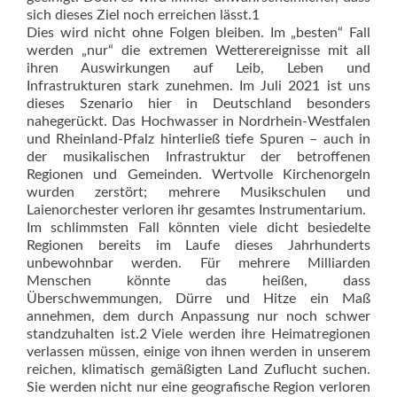
sich dieses Ziel noch erreichen lässt.1
Dies wird nicht ohne Folgen bleiben. Im „besten“ Fall
werden „nur“ die extremen Wetterereignisse mit all
ihren Auswirkungen auf Leib, Leben und
Infrastrukturen stark zunehmen. Im Juli 2021 ist uns
dieses Szenario hier in Deutschland besonders
nahegerückt. Das Hochwasser in Nordrhein-Westfalen
und Rheinland-Pfalz hinterließ tiefe Spuren – auch in
der musikalischen Infrastruktur der betroffenen
Regionen und Gemeinden. Wertvolle Kirchenorgeln
wurden zerstört; mehrere Musikschulen und
Laienorchester verloren ihr gesamtes Ins­trumentarium.
Im schlimmsten Fall könnten viele dicht besiedelte
Regionen bereits im Laufe dieses Jahrhunderts
unbewohnbar werden. Für mehrere Milliarden
Menschen könnte das heißen, dass
Überschwemmungen, Dürre und Hitze ein Maß
annehmen, dem durch Anpassung nur noch schwer
standzuhalten ist.2 Viele werden ihre Heimat­regionen
verlassen müssen, einige von ihnen werden in unserem
reichen, klimatisch gemäßigten Land Zuflucht suchen.
Sie werden nicht nur eine geografische Region verloren