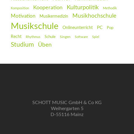
Kulturpolitik
Kooperation
Komposition
Methodik
Musikhochschule
Motivation
Musikermedizin
Musikschule
PC
Onlineunterricht
Pop
Recht
Schule
Rhythmus
Singen
Software
Spiel
Studium
Üben
SCHOTT MUSIC GmbH & Co KG
Weihergarten 5
D-55116 Mainz