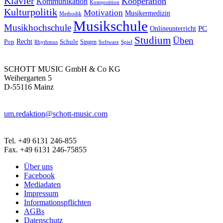
Klavier
Kooperation
Kommunikation
Komposition
Kulturpolitik
Motivation
Musikermedizin
Methodik
Musikschule
Musikhochschule
PC
Onlineunterricht
Studium
Üben
Recht
Schule
Pop
Rhythmus
Singen
Software
Spiel
SCHOTT MUSIC GmbH & Co KG
Weihergarten 5
D-55116 Mainz
um.redaktion@schott-music.com
Tel. +49 6131 246-855
Fax. +49 6131 246-75855
Über uns
Facebook
Mediadaten
Impressum
Informationspflichten
AGBs
Datenschutz