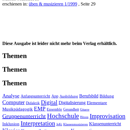
erschienen in:
üben & musizieren 1/1999
, Seite 29
Diese Ausgabe ist leider nicht mehr beim Verlag erhältlich.
Themen
Themen
Themen
Analyse
Berufsbild
Anfangsunterricht
App
Bildung
Ausbildung
Digital
Computer
Digitalisierung
Elementare
Didaktik
EMP
Musikpädagogik
Ensemble
Gesundheit
Gitarre
Hochschule
Improvisation
Gruppenunterricht
Hören
Interpretation
Inklusion
Klassenunterricht
Klassenmusizieren
JeKi