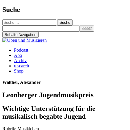
Suche
Suche
nach:
Schalte Navigation
Zum
Podcast
Inhalt
Abo
springen
Archiv
research
Shop
Walther, Alexander
Leonberger Jugendmusikpreis
Wichtige Unterstützung für die
musikalisch begabte Jugend
Rubrik: Musikleben