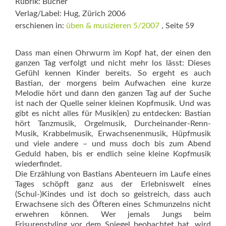
Rubrik: Bücher
Verlag/Label: Hug, Zürich 2006
erschienen in:
üben & musizieren 5/2007
, Seite 59
Dass man einen Ohrwurm im Kopf hat, der einen den
ganzen Tag verfolgt und nicht mehr los lässt: Dieses
Gefühl kennen Kinder bereits. So ergeht es auch
Bastian, der morgens beim Aufwachen eine kurze
Melodie hört und dann den ganzen Tag auf der Suche
ist nach der Quelle seiner kleinen Kopfmusik. Und was
gibt es nicht alles für Musik(en) zu entdecken: Bastian
hört Tanzmusik, Orgelmusik, Durcheinander-Renn-
Musik, Krabbelmusik, Erwachsenenmusik, Hüpfmusik
und viele andere – und muss doch bis zum Abend
Geduld haben, bis er endlich seine kleine Kopfmusik
wiederfindet.
Die Erzählung von Bastians Abenteuern im Laufe eines
Tages schöpft ganz aus der Erlebniswelt eines
(Schul-)Kindes und ist doch so geistreich, dass auch
Erwachsene sich des Öfteren eines Schmunzelns nicht
erwehren können. Wer jemals Jungs beim
Frisurenstyling vor dem Spiegel beobachtet hat, wird