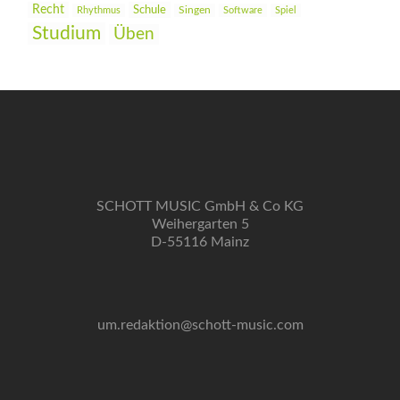
Recht
Schule
Rhythmus
Singen
Software
Spiel
Studium
Üben
SCHOTT MUSIC GmbH & Co KG
Weihergarten 5
D-55116 Mainz
um.redaktion@schott-music.com