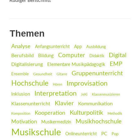
Rüdiger Behschnitt
Themen
Analyse
Anfangsunterricht
App
Ausbildung
Digital
Computer
Berufsbild
Bildung
Didaktik
EMP
Digitalisierung
Elementare Musikpädagogik
Gruppenunterricht
Ensemble
Gesundheit
Gitarre
Hochschule
Improvisation
Hören
Interpretation
Inklusion
JeKi
Klassenmusizieren
Klavier
Klassenunterricht
Kommunikation
Kulturpolitik
Kooperation
Komposition
Methodik
Musikhochschule
Motivation
Musikermedizin
Musikschule
PC
Onlineunterricht
Pop