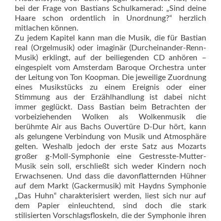
bei der Frage von Bastians Schulkamerad: „Sind deine
Haare schon ordentlich in Unordnung?“ herzlich
mitlachen können.
Zu jedem Kapitel kann man die Musik, die für Bastian
real (Orgelmusik) oder imaginär (Durcheinander-Renn-
Musik) erklingt, auf der beiliegenden CD anhören –
eingespielt vom Amsterdam Baroque Orchestra unter
der Leitung von Ton Koopman. Die jeweilige Zuordnung
eines Musikstücks zu einem Ereignis oder einer
Stimmung aus der Erzählhandlung ist dabei nicht
immer geglückt. Dass Bastian beim Betrachten der
vorbeiziehenden Wolken als Wolkenmusik die
berühmte Air aus Bachs Ouvertüre D-Dur hört, kann
als gelungene Verbindung von Musik und Atmosphäre
gelten. Weshalb jedoch der erste Satz aus Mozarts
großer g-Moll-Symphonie eine Gestresste-Mutter-
Musik sein soll, erschließt sich weder Kindern noch
Erwachsenen. Und dass die davonflatternden Hühner
auf dem Markt (Gackermusik) mit Haydns Symphonie
„Das Huhn“ charakterisiert werden, liest sich nur auf
dem Papier einleuchtend, sind doch die stark
stilisierten Vorschlagsfloskeln, die der Symphonie ihren