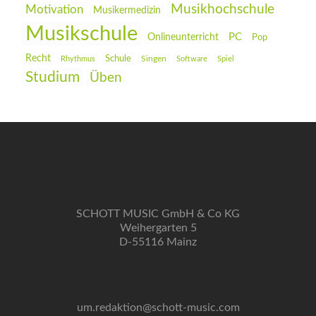
Musikhochschule
Motivation
Musikermedizin
Musikschule
PC
Onlineunterricht
Pop
Recht
Schule
Rhythmus
Singen
Software
Spiel
Studium
Üben
SCHOTT MUSIC GmbH & Co KG
Weihergarten 5
D-55116 Mainz
um.redaktion@schott-music.com