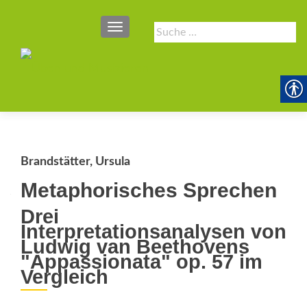
SCHALTE NAVIGATION
Suche
nach:
Brandstätter, Ursula
Metaphorisches Sprechen
Drei
Interpretationsanalysen von
Ludwig van Beethovens
"Appassionata" op. 57 im
Vergleich