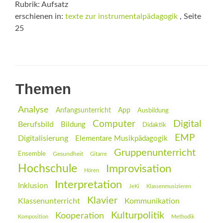
Rubrik: Aufsatz
erschienen in:
texte zur instrumentalpädagogik
, Seite
25
Themen
Analyse
Anfangsunterricht
App
Ausbildung
Digital
Computer
Berufsbild
Bildung
Didaktik
EMP
Digitalisierung
Elementare Musikpädagogik
Gruppenunterricht
Ensemble
Gesundheit
Gitarre
Hochschule
Improvisation
Hören
Interpretation
Inklusion
JeKi
Klassenmusizieren
Klavier
Klassenunterricht
Kommunikation
Kulturpolitik
Kooperation
Komposition
Methodik