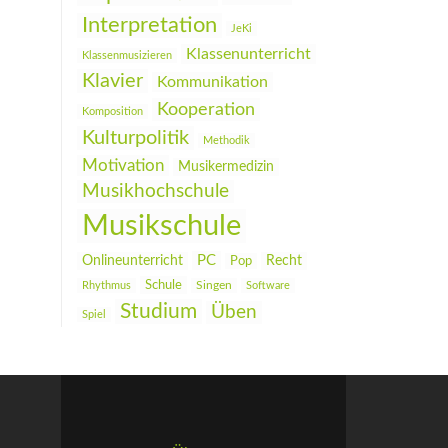
Interpretation
JeKi
Klassenunterricht
Klassenmusizieren
Klavier
Kommunikation
Kooperation
Komposition
Kulturpolitik
Methodik
Motivation
Musikermedizin
Musikhochschule
Musikschule
PC
Onlineunterricht
Recht
Pop
Schule
Rhythmus
Singen
Software
Studium
Üben
Spiel