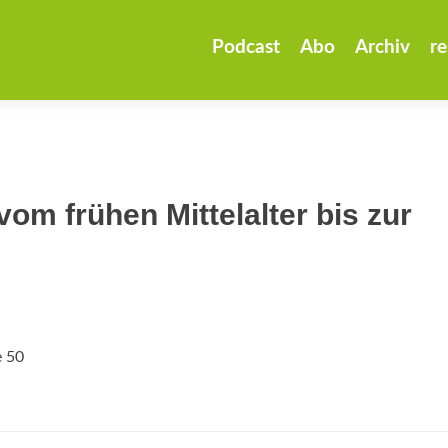
Zum
Inhalt
Podcast
Abo
Archiv
re
springen
om frühen Mittelalter bis zur
e 50